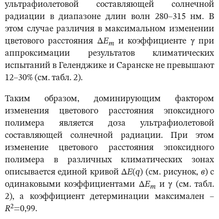
ультрафиолетовой составляющей солнечной
радиации в диапазоне длин волн 280–315 нм. В
этом случае различия в максимальном изменении
цветового расстояния Δ
E
и коэффициенте γ при
m
аппроксимации результатов климатических
испытаний в Геленджике и Саранске не превышают
12–30% (см. табл. 2).
Таким образом, доминирующим фактором
изменения цветового расстояния эпоксидного
полимера является доза ультрафиолетовой
составляющей солнечной радиации. При этом
изменение цветового расстояния эпоксидного
полимера в различных климатических зонах
описывается единой кривой Δ
E
(
q
) (см. рисунок,
в
) с
одинаковыми коэффициентами Δ
E
и γ (см. табл.
m
2), а коэффициент детерминации максимален –
2
R
=0,99.