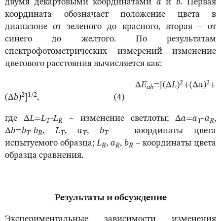
двумя декартовыми координатами
a
и
b
. Первая
координата обозначает положение цвета в
диапазоне от зеленого до красного, вторая – от
синего до желтого. По результатам
спектрофотометрических измерений изменение
цветового расстояния вычисляется как:
2
2
Δ
E
=[(Δ
L
)
+(Δ
a
)
+
ab
2
1/2
(Δ
b
)
]
, (4)
где Δ
L
=
L
-
L
– изменение светлоты; Δ
а
=
a
-
a
,
T
R
T
R
Δ
b
=
b
-
b
,
L
,
a
,
b
– координаты цвета
T
R
T
T
T
испытуемого образца;
L
,
a
,
b
– координаты цвета
R
R
R
образца сравнения.
Результаты и обсуждение
Экспериментальные зависимости изменения