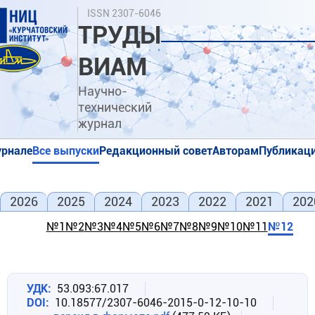
Перейти
Поиск
ISSN 2307-6046
к
ТРУДЫ
основному
содержанию
ВИАМ
Научно-
технический
журнал
урнале
Все выпуски
Редакционный совет
Авторам
Публикаци
я
я
2026
2025
2024
2023
2022
2021
202
№1
№2
№3
№4
№5
№6
№7
№8
№9
№10
№11
№12
УДК
53.093:67.017
DOI
10.18577/2307-6046-2015-0-12-10-10