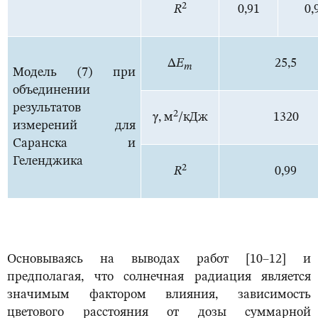
2
R
0,91
0,
Δ
E
25,5
m
Модель (7) при
объединении
результатов
2
γ, м
/кДж
1320
измерений для
Саранска и
Геленджика
2
R
0,99
Основываясь на выводах работ [10–12] и
предполагая, что солнечная радиация является
значимым фактором влияния, зависимость
цветового расстояния от дозы суммарной