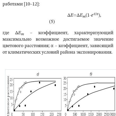
работами [10–12]:
-
t
/
α
Δ
E
=Δ
E
(1-
e
),
m
(5)
где Δ
E
‒ коэффициент, характеризующий
m
максимально возможное достигаемое значение
цветового расстояния; α – коэффициент, зависящий
от климатических условий района экспонирования.