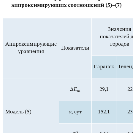
аппроксимирующих соотношений (5)–(7)
Значения
показателей 
Аппроксимирующие
городов
Показатели
уравнения
Саранск
Геле
Δ
E
29,1
22
m
Модель (5)
α, сут
152,1
23