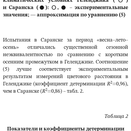
климатических условиях Геленджика (
○
)
и
Саранска (
●
):
○, ●
– экспериментальные
значения; — аппроксимация по уравнению (5)
Испытания в Саранске за период «весна–лето–
осень» отличались существенной сезонной
неэквивалентностью по сравнению с коротким
осенним промежутком в Геленджике. Соотношение
(5) лучше соответствует экспериментальным
результатам измерений цветового расстояния в
2
Геленджике (коэффициент детерминации
R
=0,96),
2
чем в Саранске (
R
=0,86) – табл. 2.
Таблица 2
Показатели и коэффициенты детерминации