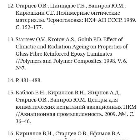
Старцев О.В., Цинцадзе Г.Б., Вапиров Ю.М.,
Кирюшкин С.Г. Полимерные оптические
материалы. Черноголовка: ИХФ АН СССР. 1989.
С. 152–177.
Startsev O.V., Krotov A.S., Golub P.D. Effect of
Climatic and Radiation Ageing on Properties of
Glass Fibre Reinforced Epoxy Laminates
//Polymers and Polymer Composites. 1998. V. 6.
№7.
P. 481–488.
Каблов Е.Н., Кириллов В.Н., Жирнов А.Д.,
Старцев О.В., Вапиров Ю.М. Центры для
климатических испытаний авиационных ПКМ
//Авиационная промышленность. 2009. №4. С.
36–46.
Кириллов В.Н., Старцев О.В., Ефимов В.А.