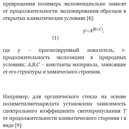
превращения полимера экспоненциально зависят
от продолжительности экспонирования образцов в
открытых климатических условиях [8]:
В
(
t
-
C
)
у
=
А
,
(1)
где
y
– прогнозируемый показатель;
t
–
продолжительность экспозиции в природных
условиях;
A
,
B
,
C
– константы материала, зависящие
от его структуры и химического строения.
Например, для органического стекла на основе
полиметилметакрилата установлена зависимость
спектрального коэффициента светопропускания
T
от продолжительности климатического старения
t
в
виде [9]: