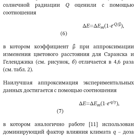
солнечной радиации
Q
оценили с помощью
соотношения
-
Q
/
β
Δ
E
=Δ
E
(1-
e
),
m
(6)
в котором коэффициент β при аппроксимации
изменения цветового расстояния для Саранска и
Геленджика (см. рисунок,
б
) отличается в 4,6 раза
(см. табл. 2).
Наилучшая аппроксимация экспериментальных
данных достигается с помощью соотношения
-
q
/
γ
Δ
E
=Δ
E
(1-
e
),
m
(7)
в котором аналогично работе [11] использован
доминирующий фактор влияния климата
q
– доза