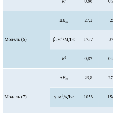
2
R
0,86
0,
Δ
E
27,1
2
m
2
Модель (6)
β, м
/МДж
1757
3
2
R
0,87
0,
Δ
E
23,8
27
m
2
Модель (7)
γ, м
/кДж
1058
15