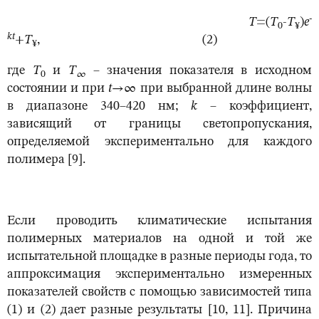
-
T
=(
T
-
T
)
e
0
¥
kt
+
T
, (2)
¥
где
T
и
T
– значения показателя в исходном
0
∞
состоянии и при
t
→∞ при выбранной длине волны
в диапазоне 340–420 нм;
k
– коэффициент,
зависящий от границы светопропускания,
определяемой экспериментально для каждого
полимера [9].
Если проводить климатические испытания
полимерных материалов на одной и той же
испытательной площадке в разные периоды года, то
аппроксимация экспериментально измеренных
показателей свойств с помощью зависимостей типа
(1) и (2) дает разные результаты [10, 11]. Причина