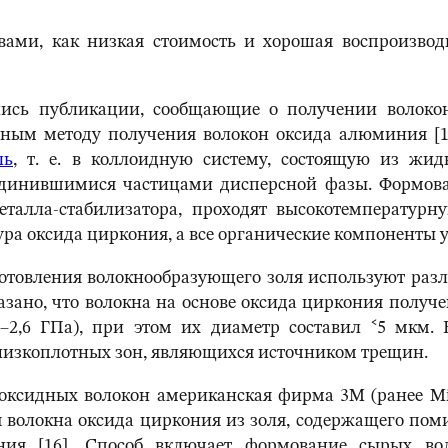
вами, как низкая стоимость и хорошая воспроизвод
лись публикации, сообщающие о получении волокон
чным методу получения волокон оксида алюминия [12
ль
, т. е. в коллоидную систему, состоящую из жи
оединившимися частицами дисперсной фазы. Формова
талла-стабилизатора, проходят высокотемпературну
ра оксида циркония, а все органические компоненты 
готовления волокнообразующего золя используют раз
показано, что волокна на основе оксида циркония полу
5–2,6 ГПа), при этом их диаметр составил ˂5 мкм.
 низкоплотных зон, являющихся источником трещин.
сидных волокон американская фирма 3М (ранее Min
ия волокна оксида циркония из золя, содержащего 
ния [16]. Способ включает формование сырых во