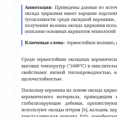
Аннотация
Приведены данные из источ
оксида циркония имеет хорошие перспек
тугоплавкости среди оксидной керамики, 
получении волокна оксида циркония испол
описание основных вариантов технологи
Ключевые слова
термостойкое волокно,
Среди термостойких оксидных керамическ
высоких температур (˃1600°С) в окислитель
свойствами: низкой теплопроводностью, 
щелочестойкостью.
Поскольку керамика на основе оксида цир
керамического материала, приводящим 
стабилизирующие добавки, препятствую
используют оксиды иттрия [6], кальция, ц
кристаллическая решетка ZrО
приобретает