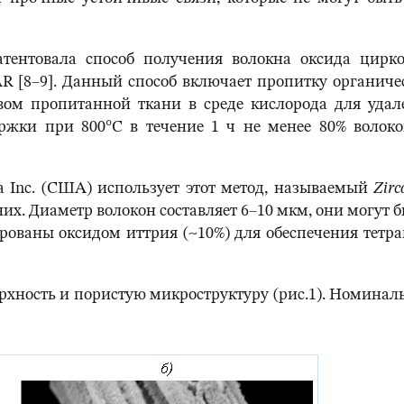
атентовала способ получения волокна оксида цирко
R [8–9]. Данный способ включает пропитку органич
ом пропитанной ткани в среде кислорода для уда
ержки при 800°С в течение 1 ч не менее 80% волок
ia Inc. (США) использует этот метод, называемый
Zirc
них. Диаметр волокон составляет 6–10 мкм, они могут 
рованы оксидом иттрия (~10%) для обеспечения тетр
хность и пористую микроструктуру (рис.1). Номиналь