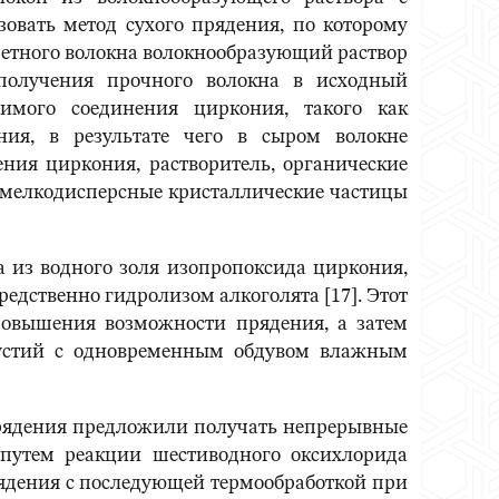
овать метод сухого прядения, по которому
ретного волокна волокнообразующий раствор
получения прочного волокна в исходный
имого соединения циркония, такого как
ния, в результате чего в сыром волокне
ия циркония, растворитель, органические
 мелкодисперсные кристаллические частицы
а из водного золя изопропоксида циркония,
едственно гидролизом алкоголята [17]. Этот
повышения возможности прядения, а затем
 устий с одновременным обдувом влажным
 прядения предложили получать непрерывные
 путем реакции шестиводного оксихлорида
рядения с последующей термообработкой при