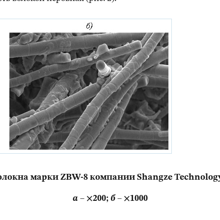
олокна марки ZBW-8 компании Shangze Technology
а
– ×200;
б
– ×1000