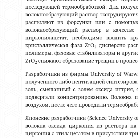
последующей термообработкой. Для получе
волокнообразующий раствор экструдируют ч
распыляют из форсунки или с помощью 
волокнообразующий раствор в качестве
цирконилацетат, необходимо вводить кр
кристаллическая фаза ZrO
дисперсно расп
2
полимеры, фазовые стабилизаторы и други
ZrO
снижают образование трещин в процесс
2
Разработчики из фирмы University of Warw
полученного либо пептизацией синтезирован
золь, смешанный с золем оксида иттрия,
подвергали концентрированию. Волокна 
воздухом, после чего проводили термообрабо
Японские разработчики (Science Universit
волокна оксида циркония из раствора на
циркония с этилацетатом в присутствии тр