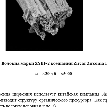
. Волокна марки ZYBF-2 компании Zircar Zirconia I
а
– ×200;
б
– ×5000
ида циркония использует китайская компания Shang
изводит структуру органического прекурсора. Как 
ь волокон неровная (рис. 2).