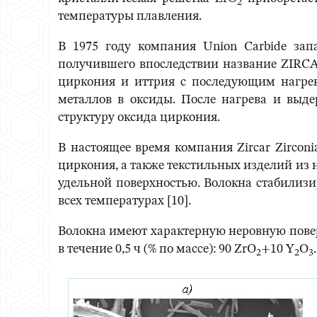
2
температуры плавления.
В 1975 году компания Union Carbide зап
получившего впоследствии название ZIRCA
циркония и иттрия с последующим нагрев
металлов в оксиды. После нагрева и выд
структуру оксида циркония.
В настоящее время компания Zircar Zircon
циркония, а также текстильных изделий из 
удельной поверхностью. Волокна стабилизи
всех температурах [10].
Волокна имеют характерную неровную повер
в течение 0,5 ч (% по массе): 90 ZrO
+10 Y
O
.
2
2
3