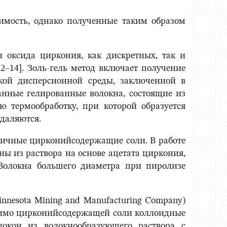
имость, однако полученные таким образом
 оксида циркония, как дискретных, так и
–14]. Золь-гель метод включает получение
дкой дисперсионной среды, заключенной в
нные гелированные волокна, состоящие из
ю термообработку, при которой образуется
удаляются.
личные цирконийсодержащие соли. В работе
чены из раствора на основе ацетата циркония,
 Волокна большего диаметра при пиролизе
nesota Mining and Manufacturing Company)
помимо цирконийсодержащей соли коллоидные
локон из волокнообразующего раствора с