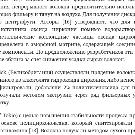
ния непрерывного волокна предпочтительно использ
ерез фильеру и тянут на воздухе. Для получения диск
центрифуги. Авторы [16] утверждают, что для 
 источника оксида циркония помимо водораствор
исталлические коллоидные частицы оксида цирко
ределена в аморфной матрице, содержащей соединен
е компоненты. По предположению разработчиков эти
е обжига за счет снижения усадки сырых волокон.
ick (Великобритания) осуществляли прядение волокн
ного из алкоголята гидроксида циркония, либо непоср
 фильтровали, добавляли 2% полиэтиленоксида для 
получали методом экструзии через ряд фильерных
тку.
y of Tokio) с целью повышения стабильности процесса
 основе полицирконоксана, который синтезировали
иэтиламина [18]. Волокна получали методом сухого п