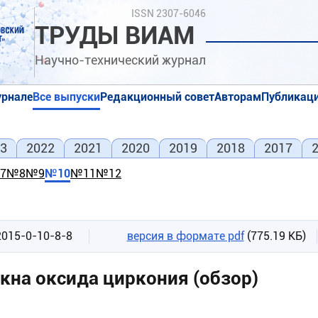
Поиск
ISSN 2307-6046
ТРУДЫ ВИАМ
Научно-технический журнал
урнале
Все выпуски
Редакционный совет
Авторам
Публикаци
я
я
3
2022
2021
2020
2019
2018
2017
7
№8
№9
№10
№11
№12
2015-0-10-8-8
версия в формате pdf
(775.19 КБ)
кна оксида циркония (обзор)