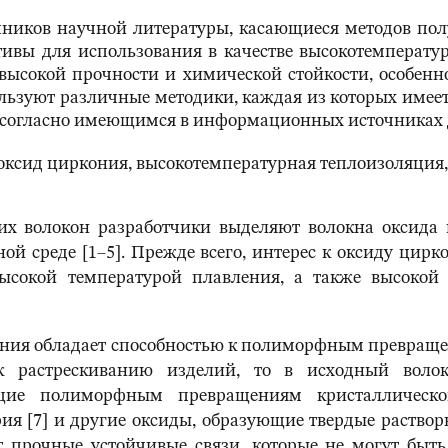
ников научной литературы, касающиеся методов пол
тивы для использования в качестве высокотемперат
высокой прочности и химической стойкости, особенн
ьзуют различные методики, каждая из которых имеет 
й согласно имеющимся в информационных источниках
 оксид циркония, высокотемпературная теплоизоляция, 
их волокон разработчики выделяют волокна оксида 
ной среде [1–5]. Прежде всего, интерес к оксиду ци
высокой температурой плавления, а также высокой 
кония обладает способностью к полиморфным превра
к растрескиванию изделий, то в исходный воло
щие полиморфным превращениям кристаллической
ерия [7] и другие оксиды, образующие твердые раство
 прочные устойчивые связи, которые не могут быть