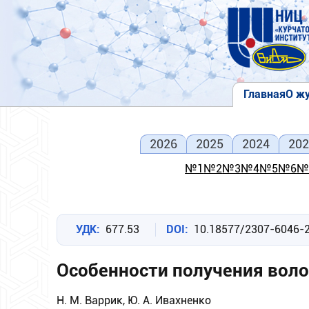
Перейти
к
основному
содержанию
Главная
О ж
Основна
навигаци
2026
2025
2024
202
№1
№2
№3
№4
№5
№6
№
УДК
677.53
DOI
10.18577/2307-6046-
Особенности получения воло
Н. М. Варрик, Ю. А. Ивахненко