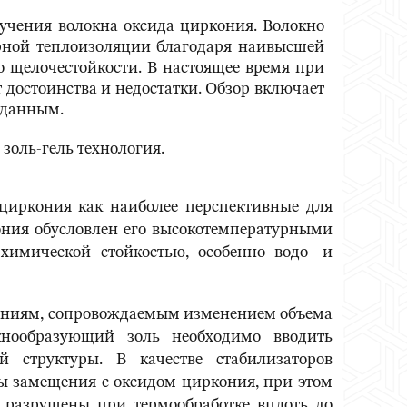
учения волокна оксида циркония. Волокно
урной теплоизоляции благодаря наивысшей
о щелочестойкости. В настоящее время при
достоинства и недостатки. Обзор включает
 данным.
золь-гель технология.
циркония как наиболее перспективные для
ркония обусловлен его высокотемпературными
химической стойкостью, особенно водо- и
щениям, сопровождаемым изменением объема
кнообразующий золь необходимо вводить
 структуры. В качестве стабилизаторов
ры замещения с оксидом циркония, при этом
 разрушены при термообработке вплоть до