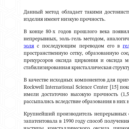
Данный метод обладает такими достоинст
изделия имеют низкую прочность.
В конце 80-х годов прошлого века появи
непрерывных, золь-гель методом, аналоги
золя
с последующим переводом его в
ге
пространственную сетку, образованную с
прекурсоров оксида циркония и оксида ме
стабилизированная кристаллическая структу
В качестве исходных компонентов для при
Rockwell International Science Center [15] 
имели достаточно высокую прочность (1,
рассыпались вследствие образования в них
Крупнейший производитель непрерывных ок
запатентовала в 1990 году способ получен
частицы кристаллического оксида цирко