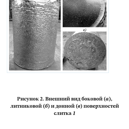
Рисунок 2. Внешний вид боковой (
а
),
литниковой (
б
) и донной (
в
) поверхностей
слитка
1