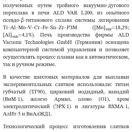
полученных путем тройного вакуумно-дугового
переплава в печи ALD VAR L200, из опытного
псевдо-β-титанового сплава системы легирования
Ti–Al–Mo–V–Cr–Fe–Sn–Zr–РЗМ ([Mo]
=18,2%;
экв
[Al]
=4,1%). Печь производства фирмы ALD
экв
Vacuum Technologies GmbH (Германия) оснащена
компьютерной системой управления и позволяет
осуществлять процесс плавки как в автоматическом,
так и ручном режиме.
В качестве шихтовых материалов для выплавки
экспериментальных слитков использовали: титан
губчатый (ТГ90), цирконий иодидный, ванадий
(ВнМ-1), железо Армко, олово (О1), хром
электролитический (ЭРХ-1) и лигатуры ВХМА-1,
АлИт-5 и ВнАлЖД1.
Технологический процесс изготовления слитков