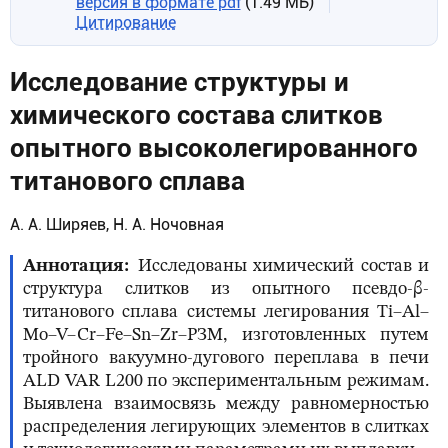
версия в формате pdf
(1.49 МБ)
Цитирование
Исследование структуры и
химического состава слитков
опытного высоколегированного
титанового сплава
А. А. Ширяев, Н. А. Ночовная
Аннотация
Исследованы химический состав и
структура слитков из опытного псевдо-β-
титанового сплава системы легирования Ti–Al–
Mo–V–Cr–Fe–Sn–Zr–РЗМ, изготовленных путем
тройного вакуумно-дугового переплава в печи
ALD VAR L200 по экспериментальным режимам.
Выявлена взаимосвязь между равномерностью
распределения легирующих элементов в слитках