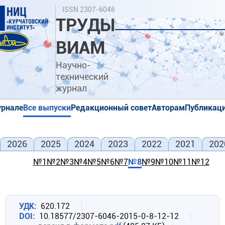
Перейти
Поиск
ISSN 2307-6046
к
ТРУДЫ
основному
содержанию
ВИАМ
Научно-
технический
журнал
урнале
Все выпуски
Редакционный совет
Авторам
Публикаци
я
я
2026
2025
2024
2023
2022
2021
202
№1
№2
№3
№4
№5
№6
№7
№8
№9
№10
№11
№12
УДК
620.172
DOI
10.18577/2307-6046-2015-0-8-12-12