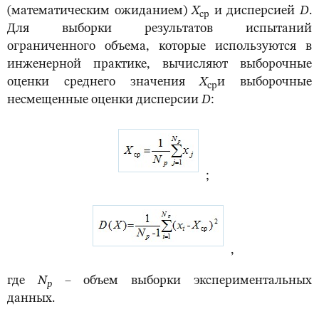
(математическим ожиданием)
X
и дисперсией
D
.
ср
Для выборки результатов испытаний
ограниченного объема, которые используются в
инженерной практике, вычисляют выборочные
оценки среднего значения
X
и выборочные
ср
несмещенные оценки дисперсии
D
:
;
,
где
N
– объем выборки экспериментальных
p
данных.