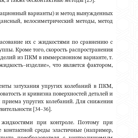
я, а также бесконтактные методы [25].
берационный варианты) и метод вынужденных
дансный, велосиметрический методы, метод
асование их с жидкостями по сравнению с
уппы. Кроме того, скорость распространения
изделий из ПКМ в иммерсионном варианте, т.
жидкость–изделие», что является фактором,
енты затухания упругих колебаний в ПКМ,
оватость и кривизна поверхностей деталей и
 и приема упругих колебаний. Для снижения
вительности [34–36].
 жидкостями при контроле. Поэтому при
ве контактной среды эластичные (например,