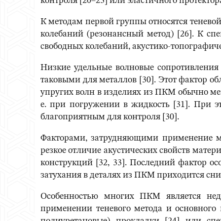
контроля [20–23] или эластичного протектора
К методам первой группы относятся тенево
колебаний (резонансный метод) [26]. К с
свободных колебаний, акустико-топографич
Низкие удельные волновые сопротивления
таковыми для металлов [30]. Этот фактор о
упругих волн в изделиях из ПКМ обычно мен
е. при погружении в жидкость [31]. При э
благоприятным для контроля [30].
Факторами, затрудняющими применение ме
резкое отличие акустических свойств матер
конструкций [32, 33]. Последний фактор о
затухания в деталях из ПКМ приходится сни
Особенностью многих ПКМ является нед
применении теневого метода и основного в