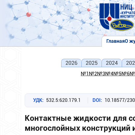
Перейти
к
основному
содержанию
Главная
О ж
Основна
навигаци
2026
2025
2024
202
№1
№2
№3
№4
№5
№6
№
УДК
532.5:620.179.1
DOI
10.18577/23
Контактные жидкости для со
многослойных конструкций 