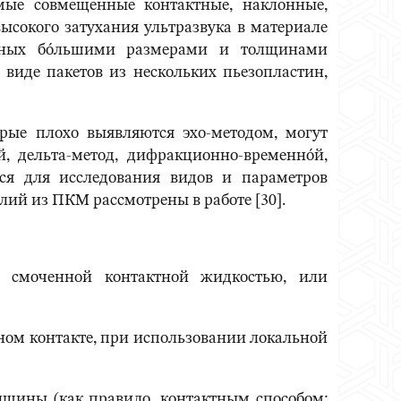
мые совмещенные контактные, наклонные,
ысокого затухания ультразвука в материале
отных бо́льшими размерами и толщинами
 виде пакетов из нескольких пьезопластин,
рые плохо выявляются эхо-методом, могут
, дельта-метод, дифракционно-временно́й,
ься для исследования видов и параметров
ий из ПКМ рассмотрены в работе [30].
, смоченной контактной жидкостью, или
ном контакте, при использовании локальной
лщины (как правило, контактным способом;