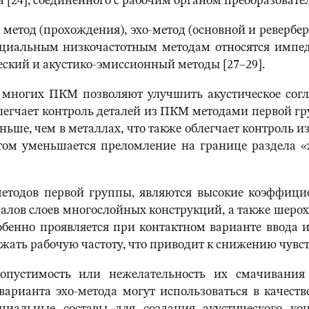
 [24], соединенного с рабочим органом преобразовател
й метод (прохождения), эхо-метод (основной и ревер
пециальным низкочастотным методам относятся импе
еский и акустико-эмиссионный методы [27–29].
 многих ПКМ позволяют улучшить акустическое согл
блегчает контроль деталей из ПКМ методами первой гр
ьше, чем в металлах, что также облегчает контроль 
том уменьшается преломление на границе раздела «
тодов первой группы, являются высокие коэффици
иалов слоев многослойных конструкций, а также шерох
собенно проявляется при контактном варианте ввода
жать рабочую частоту, что приводит к снижению чувст
опустимость или нежелательность их смачивания
арианта эхо-метода могут использоваться в качест