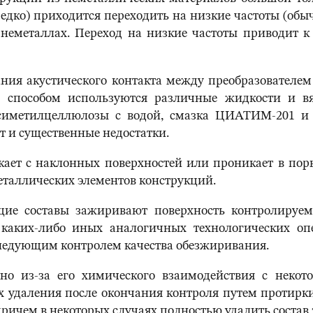
ко) приходится переходить на низкие частоты (обычн
неметаллах. Переход на низкие частоты приводит к
ания акустического контакта между преобразовател
 способом используются различные жидкости и вя
ксиметилцеллюлозы с водой, смазка ЦИАТИМ-201 и 
т и существенные недостатки.
екает с наклонных поверхностей или проникает в пор
таллических элементов конструкций.
щие составы зажиривают поверхность контролируе
 каких-либо иных аналогичных технологических оп
следующим контролем качества обезжиривания.
но из-за его химического взаимодействия с неко
х удаления после окончания контроля путем протир
причем в некоторых случаях полностью удалить состав