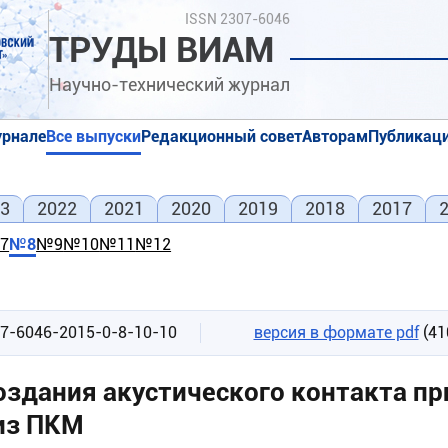
Поиск
ISSN 2307-6046
ТРУДЫ ВИАМ
Научно-технический журнал
урнале
Все выпуски
Редакционный совет
Авторам
Публикаци
я
я
3
2022
2021
2020
2019
2018
2017
7
№8
№9
№10
№11
№12
07-6046-2015-0-8-10-10
версия в формате pdf
(41
здания акустического контакта пр
из ПКМ