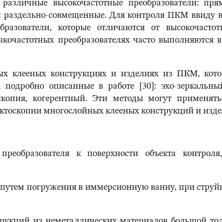
 различные высокочастотные преобразователи: пря
 раздельно-совмещенные. Для контроля ПКМ ввиду в
образователи, которые отличаются от высокочаст
зкочастотных преобразователях часто выполняются в
х клееных конструкциях и изделиях из ПКМ, кото
подробно описанные в работе [30]: эхо-зеркальный
скопия, когерентный. Эти методы могут применят
ктоскопии многослойных клееных конструкций и издел
реобразователя к поверхности объекта контроля
путем погружения в иммерсионную ванну, при струй
трукций из неметаллических материалов большой то