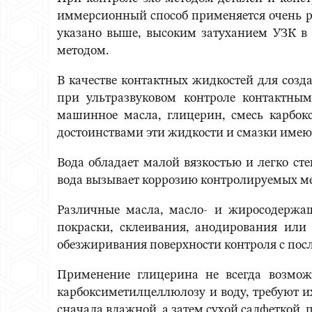
иммерсионный способ применяется очень ред
указано выше, высоким затуханием УЗК в 
методом.
В качестве контактных жидкостей для созд
при ультразвуковом контроле контактным
машинное масла, глицерин, смесь карбо
достоинствами эти жидкости и смазки имею
Вода обладает малой вязкостью и легко ст
вода вызывает коррозию контролируемых ме
Различные масла, масло- и жиросодержа
покраски, склеивания, анодирования или
обезжиривания поверхности контроля с по
Применение глицерина не всегда возмож
карбоксиметилцеллюлозу и воду, требуют и
сначала влажной, а затем сухой салфеткой, 