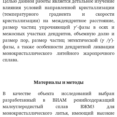
Целью данной работы является детальное изучение
влияния условий направленной кристаллизации
(температурного градиента и скорости
кристаллизации) на междендритное расстояние,
размер частиц упрочняющей
γ′
-фазы в осях и
межосных участках дендритов, объемную долю и
размер пор, размер частиц эвтектической (
γ /γ'
)-
фазы, а также особенности дендритной ликвации
монокристаллического литейного жаропрочного
сплава.
Материалы и методы
В качестве объекта исследований выбран
разработанный в ВИАМ ренийсодержащий
малоуглеродистый сплав ВЖМ3 для
монокристаллического литья, имеющий высокие