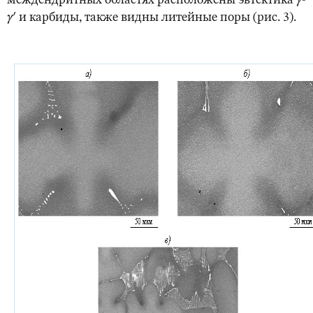
междендритных областях расположены эвтектика
γ
-
γ
′
и карбиды, также видны литейные поры (рис. 3).