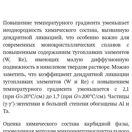
Повышение температурного градиента уменьшает
неоднородность химического состава, вызванную
дендритной ликвацией, что особенно важно для
современных монокристаллических сплавов с
повышенным содержанием тугоплавких элементов
(W, Re), имеющих малую диффузионную
подвижность в никелевом твердом растворе. Можно
заметить, что коэффициент дендритной ликвации
тугоплавких элементов (W и Re) с повышением
температурного градиента уменьшается с 2,1
(при
G
≈20°С/см) до 1,7 (при
G
≈200°С/см). Частицы
(
γ-γ
′)-эвтектики в большей степени обогащены Al и
Ta.
Оценка химического состава карбидной фазы,
проведенная методом микрорентгеноспектрального