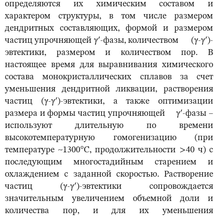
определяются их химическим составом и
характером структуры, в том числе размером
дендритных составляющих, формой и размером
частиц упрочняющей
γ
′-фазы, количеством (
γ-γ
′)-
эвтектики, размером и количеством пор. В
настоящее время для выравнивания химического
состава монокристаллических сплавов за счет
уменьшения дендритной ликвации, растворения
частиц (
γ-γ
′)-эвтектики, а также оптимизации
размера и формы частиц упрочняющей
γ
′-фазы –
используют длительную по времени
высокотемпературную гомогенизацию (при
температуре ~1300°С, продолжительности >40 ч) с
последующим многостадийным старением и
охлаждением с заданной скоростью. Растворение
частиц (
γ-γ
′)-эвтектики сопровождается
значительным увеличением объемной доли и
количества пор, и для их уменьшения