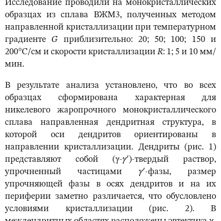
Исследование проводили на монокристаллических
образцах из сплава ВЖМ3, полученных методом
направленной кристаллизации при температурном
градиенте
G
приблизительно: 20; 50; 100; 150 и
200°С/см и скорости кристаллизации
R
: 1; 5 и 10 мм/
мин.
В результате анализа установлено, что во всех
образцах сформирована характерная для
никелевого жаропрочного монокристаллического
сплава направленная дендритная структура, в
которой оси дендритов ориентированы в
направлении кристаллизации. Дендриты (рис. 1)
представляют собой (
γ-
γ
′
)-твердый раствор,
упрочненный частицами
γ
′
-фазы, размер
упрочняющей фазы в осях дендритов и на их
периферии заметно различается, что обусловлено
условиями кристаллизации (рис. 2). В