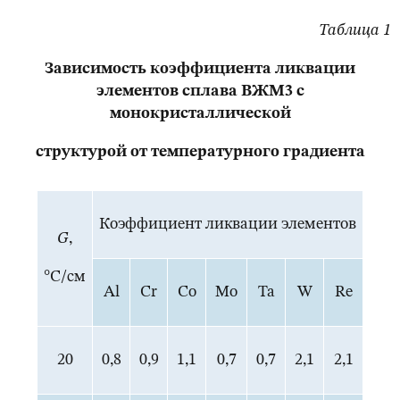
Таблица 1
Зависимость коэффициента ликвации
элементов сплава ВЖМ3 с
монокристаллической
структурой от температурного градиента
Коэффициент ликвации элементов
G
,
°С/см
Al
Cr
Co
Mo
Ta
W
Re
20
0,8
0,9
1,1
0,7
0,7
2,1
2,1