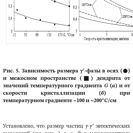
Рис. 5. Зависимость размера γ′-фазы в осях (●)
и межосном пространстве (■) дендрита от
значений температурного градиента
G
(
а
) и от
скорости кристаллизации (
б
) при
температурном градиенте ~100 и ~200°С/см
Установлено, что размер частиц
γ-γ
′
эвтектических