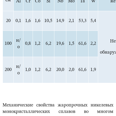
см
Al
Cr
Co
Si
Nb
Mo
Ta
W
Re
20
0,1
1,6
1,6
10,5
14,9
2,1
53,3
5,4
н/
Не
100
0,8
1,2
6,2
19,6
1,5
61,6
2,2
о
обнару
н/
200
1,0
1,2
6,2
20,0
2,0
61,6
1,9
о
Механические свойства жаропрочных никелевых
монокристаллических сплавов во многом