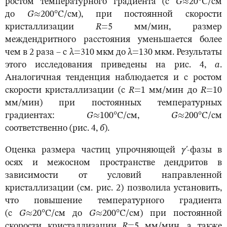
ростом температурного градиента (с
G
≈20°С/см
до
G
≈200°С/см), при постоянной скорости
кристаллизации
R
=5 мм/мин, размер
междендритного расстояния уменьшается более
чем в 2 раза – с λ=310 мкм до λ=130 мкм. Результаты
этого исследования приведены на рис. 4,
а
.
Аналогичная тенденция наблюдается и с ростом
скорости кристаллизации (с
R
=1 мм/мин до
R
=10
мм/мин) при постоянных температурных
градиентах:
G
≈100°С/см,
G
≈200°С/см
соответственно (рис. 4,
б
).
Оценка размера частиц упрочняющей
γ
'
-фазы в
осях и межосном пространстве дендритов в
зависимости от условий направленной
кристаллизации (см. рис. 2) позволила установить,
что повышение температурного градиента
(с
G
≈20°С/см до
G
≈200°С/см) при постоянной
скорости кристаллизации
R
=5 мм/мин, а также