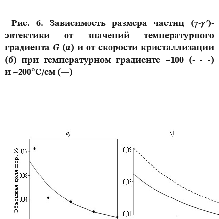
Рис. 6. Зависимость размера частиц (
γ-γ
′
)-
эвтектики от значений температурного
градиента
G
(
а
) и от скорости кристаллизации
(
б
) при температурном градиенте ~100 (- - -)
и
~200°С/см (—)