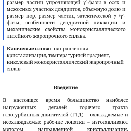
размер частиц упрочняющей
γ'
-
фазы в осях и
межосных участках дендритов, объемную долю и
размер пор, размер частиц эвтектической
γ /γ'
-
фазы, особенности дендритной ликвации и
механические свойства монокристаллического
литейного жаропрочного сплава.
Ключевые слова
направленная
кристаллизация, температурный градиент,
никелевый монокристаллический жаропрочный
сплав
Введение
В настоящее время большинство наиболее
нагруженных деталей горячего тракта
газотурбинных двигателей (ГТД) – охлаждаемые и
неохлаждаемые рабочие лопатки – изготавливают
методом направленной кристаллизации,