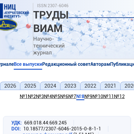
Перейти
Поиск
ISSN 2307-6046
к
ТРУДЫ
основному
содержанию
ВИАМ
Научно-
технический
журнал
урнале
Все выпуски
Редакционный совет
Авторам
Публикаци
я
я
2026
2025
2024
2023
2022
2021
202
№1
№2
№3
№4
№5
№6
№7
№8
№9
№10
№11
№12
УДК
669.018.44:669.245
DOI
10.18577/2307-6046-2015-0-8-1-1