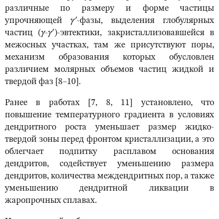
различные по размеру и форме частицы
упрочняющей
γ′
-фазы, выделения глобулярных
частиц (
γ
-
γ
′
)-эвтектики, закристаллизовавшейся в
межосных участках, там же присутствуют поры,
механизм образования которых обусловлен
различием молярных объемов частиц жидкой и
твердой фаз [8–10].
Ранее в работах [7, 8, 11] установлено, что
повышение температурного градиента в условиях
дендритного роста уменьшает размер жидко-
твердой зоны перед фронтом кристаллизации, а это
облегчает подпитку расплавом основания
дендритов, содействует уменьшению размера
дендритов, количества междендритных пор, а также
уменьшению дендритной ликвации в
жаропрочных сплавах.