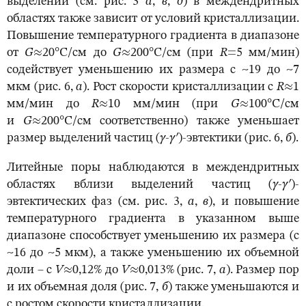
выделений (см. рис. 3
а
,
в
,
д
) в междендритных
областях также зависит от условий кристаллизации.
Повышение температурного градиента в диапазоне
от
G
≈20°С/см до
G
≈200°С/см (при
R
=5 мм/мин)
содействует уменьшению их размера с ~19 до ~7
мкм (рис. 6,
а
). Рост скорости кристаллизации с
R
≈1
мм/мин до
R
≈10 мм/мин (при
G
≈100°С/см
и
G
≈200°С/см соответственно) также уменьшает
размер выделений частиц (
γ-γ
′
)-эвтектики (рис. 6,
б
).
Литейные поры наблюдаются в междендритных
областях вблизи выделений частиц (
γ-γ
′
)-
эвтектических фаз (см. рис. 3,
а
,
в
), и повышение
температурного градиента в указанном выше
диапазоне способствует уменьшению их размера (с
~16 до ~5 мкм), а также уменьшению их объемной
доли – с
V
≈0,12% до
V
≈0,013% (рис. 7,
а
). Размер пор
и их объемная доля (рис. 7,
б
) также уменьшаются и
с ростом скорости кристаллизации.