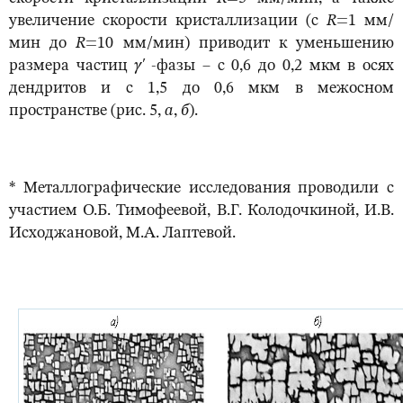
увеличение скорости кристаллизации (с
R
=1 мм/
мин до
R
=10 мм/мин) приводит к уменьшению
размера частиц
γ
'
-фазы – с 0,6 до 0,2 мкм в осях
дендритов и с 1,5 до 0,6 мкм в межосном
пространстве (рис. 5,
а
,
б
).
* Металлографические исследования проводили с
участием О.Б. Тимофеевой, В.Г. Колодочкиной, И.В.
Исходжановой, М.А. Лаптевой.