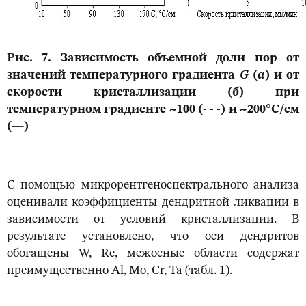
Рис. 7. Зависимость объемной доли пор от
значений температурного градиента
G
(
а
) и от
скорости кристаллизации (
б
) при
температурном градиенте ~100 (- - -) и ~200°С/см
(—)
С помощью микрорентгеноспектрального анализа
оценивали коэффициенты дендритной ликвации в
зависимости от условий кристаллизации. В
результате установлено, что оси дендритов
обогащены W, Re, межосные области содержат
преимущественно Al, Mo, Cr, Ta (табл. 1).