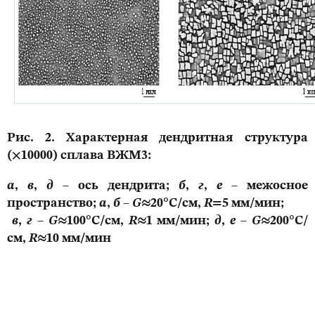
Рис. 2. Характерная дендритная структура
(×10000) сплава ВЖМ3:
а
,
в
,
д
– ось дендрита;
б
,
г
,
е
– межосное
пространство;
а
,
б
–
G
≈20°С/см,
R
=5 мм/мин;
в
,
г
–
G
≈100°С/см,
R
≈1 мм/мин;
д
,
е
–
G
≈200°С/
см,
R
≈10 мм/мин