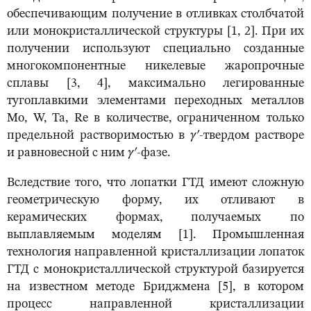
обеспечивающим получение в отливках столбчатой
или монокристаллической структуры [1, 2]. При их
получении используют специально созданные
многокомпонентные никелевые жаропрочные
сплавы [3, 4], максимально легированные
тугоплавкими элементами переходных металлов
Mo, W, Ta, Re в количестве, ограниченном только
предельной растворимостью в
γ
′
-твердом растворе
и равновесной с ним
γ′
-фазе.
Вследствие того, что лопатки ГТД имеют сложную
геометрическую форму, их отливают в
керамических формах, получаемых по
выплавляемым моделям [1]. Промышленная
технология направленной кристаллизации лопаток
ГТД с монокристаллической структурой базируется
на известном методе Бриджмена [5], в котором
процесс направленной кристаллизации