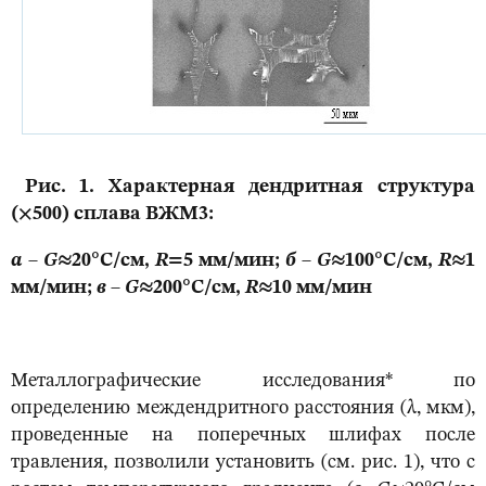
Рис. 1. Характерная дендритная структура
(×500) сплава ВЖМ3:
а
–
G
≈20°С/см,
R
=5 мм/мин;
б
–
G
≈100°С/см,
R
≈1
мм/мин;
в
–
G
≈200°С/см,
R
≈10 мм/мин
Металлографические исследования* по
определению междендритного расстояния (λ, мкм),
проведенные на поперечных шлифах после
травления, позволили установить (см. рис. 1), что с