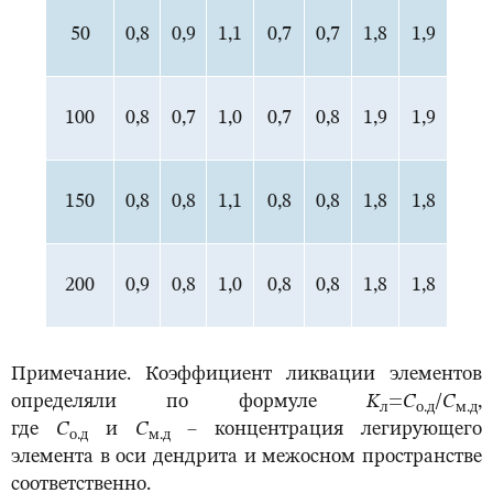
50
0,8
0,9
1,1
0,7
0,7
1,8
1,9
100
0,8
0,7
1,0
0,7
0,8
1,9
1,9
150
0,8
0,8
1,1
0,8
0,8
1,8
1,8
200
0,9
0,8
1,0
0,8
0,8
1,8
1,8
Примечание. Коэффициент ликвации элементов
определяли по формуле
K
=
С
/
С
,
л
о.д
м.д
где
С
и
С
– концентрация легирующего
о.д
м.д
элемента в оси дендрита и межосном пространстве
соответственно.