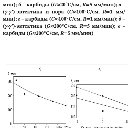
мин);
б
– карбиды (
G
≈20°С/см,
R
=5 мм/мин);
в
–
(
γ-γ
′
)-эвтектика и пора (
G
≈100°С/см,
R
=1 мм/
мин);
г
– карбиды (
G
≈100°С/см,
R
=1 мм/мин);
д
–
(
γ-γ
′
)-эвтектика (
G
≈200°С/см,
R
=5 мм/мин);
е
–
карбиды (
G
≈200°С/см,
R
=5 мм/мин)