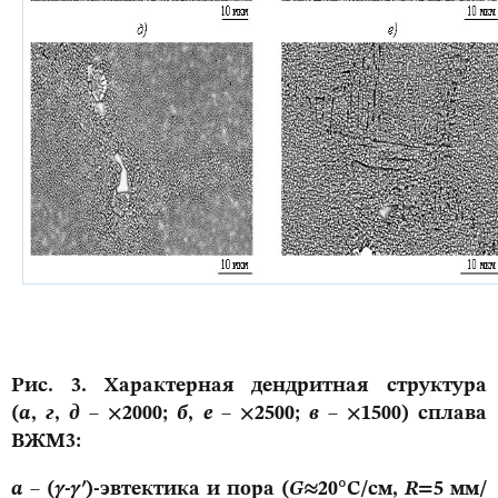
Рис. 3. Характерная дендритная структура
(
а
,
г
,
д
– ×2000;
б
,
е
– ×2500;
в
– ×1500) сплава
ВЖМ3:
а
– (
γ-γ
′
)-эвтектика и пора (
G
≈20°С/см,
R
=5 мм/