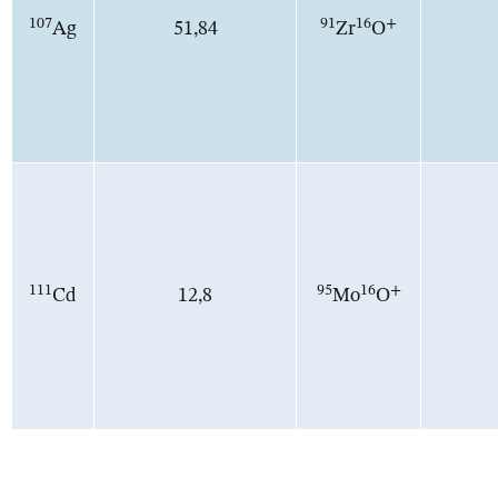
107
91
16
+
Ag
51,84
Zr
O
111
95
16
+
Cd
12,8
Mo
O