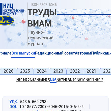
Перейти
Поиск
ISSN 2307-6046
к
ТРУДЫ
основному
содержанию
ВИАМ
Научно-
технический
журнал
урнале
Все выпуски
Редакционный совет
Авторам
Публикаци
я
я
2026
2025
2024
2023
2022
2021
202
№1
№2
№3
№4
№5
№6
№7
№8
№9
№10
№11
№12
УДК
543.5: 669.293
DOI
10.18577/2307-6046-2015-0-6-4-4