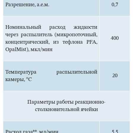
Разрешение, а.е.м.
0,7
Номинальный расход жидкости
через распылитель (микропоточный,
400
концентрический, из тефлона PFA,
OpalMist), мкл/мин
Температура распылительной
20
камеры, °C
Параметры работы реакционно-
столкновительной ячейки
Расход газа**, мл/мин
5,5