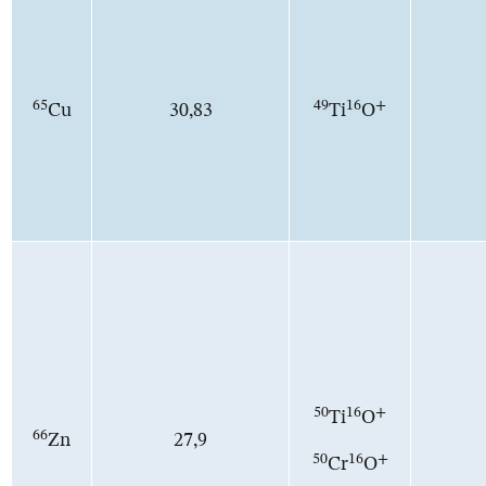
65
49
16
+
Cu
30,83
Ti
O
50
16
+
Ti
O
66
Zn
27,9
50
16
+
Cr
O