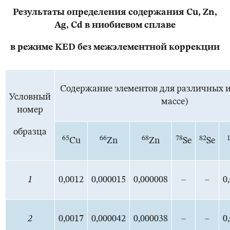
Результаты определения содержания Cu, Zn,
Ag, Cd в ниобиевом сплаве
в режиме KED без межэлементной коррекции
Содержание элементов для различных из
Условный
массе)
номер
образца
65
66
68
78
82
Cu
Zn
Zn
Se
Se
1
0,0012
0,000015
0,000008
–
–
0
2
0,0017
0,000042
0,000038
–
–
0