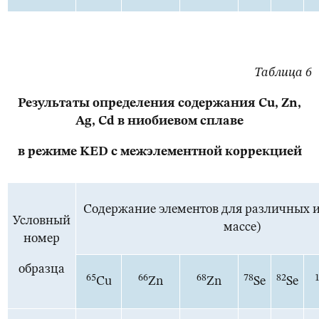
Таблица 6
Результаты определения содержания Cu, Zn,
Ag, Cd в ниобиевом сплаве
в режиме KED с межэлементной коррекцией
Содержание элементов для различных из
Условный
массе)
номер
образца
65
66
68
78
82
Cu
Zn
Zn
Se
Se