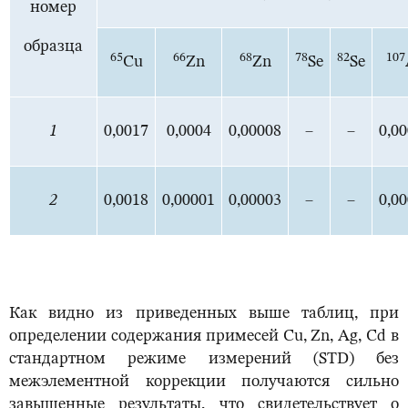
номер
образца
65
66
68
78
82
107
Cu
Zn
Zn
Se
Se
1
0,0017
0,0004
0,00008
–
–
0,0
2
0,0018
0,00001
0,00003
–
–
0,0
Как видно из приведенных выше таблиц, при
определении содержания примесей Cu, Zn, Ag, Cd в
стандартном режиме измерений (STD) без
межэлементной коррекции получаются сильно
завышенные результаты, что свидетельствует о