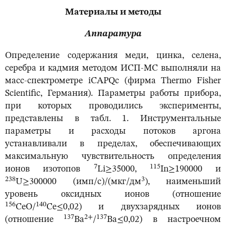
Материалы и методы
Аппаратура
Определение содержания меди, цинка, селена,
серебра и кадмия методом ИСП-МС выполняли на
масс-спектрометре iCAPQс (фирма Thermo Fisher
Scientific, Германия). Параметры работы прибора,
при которых проводились эксперименты,
представлены в табл. 1. Инструментальные
параметры и расходы потоков аргона
устанавливали в пределах, обеспечивающих
максимальную чувствительность определения
7
115
ионов изотопов
Li≥35000,
In≥190000 и
238
3
U≥300000 (имп/с)/(мкг/дм
), наименьший
уровень оксидных ионов (отношение
156
140
CeO/
Ce≤0,02) и двухзарядных ионов
137
2+
137
(отношение
Ba
/
Ba≤0,02) в настроечном