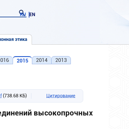
RU
EN
онная этика
2016
2014
2013
2015
f
(738.68 КБ)
Цитирование
оединений высокопрочных