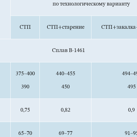
по технологическому варианту
СТП
СТП+старение
СТП+закалка
Сплав В-1461
375–400
440–455
494–4
390
450
495
0,75
0,82
0,9
65–70
69–77
91–9