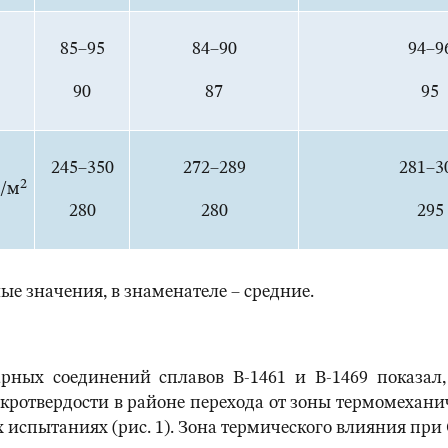
85–95
84–90
94–9
90
87
95
245–350
272–289
281–3
2
ж/м
280
280
295
е значения, в знаменателе – средние.
х соединений сплавов В-1461 и В-1469 показал,
отвердости в районе перехода от зоны термомеханиче
испытаниях (рис. 1). Зона термического влияния при 