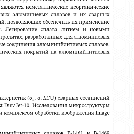
являются неметаллические неорганические
новых алюминиевых сплавов и их сварных
ий, позволяющих обеспечить их применение
х. Легирование сплава литием и новыми
тролитах, разработанных для алюминиевых
рные соединения алюминийлитиевых сплавов.
анических покрытий на алюминийлитиевых
ктеристик (σ
, α,
KC
U) сварных соединений
в
t DuraJet-10. Исследования микроструктуры
м комплексом обработки изображения Image
инийлитиевых сплавов В-1461 и В-1469