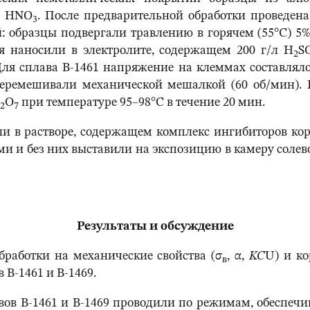
ре HNO
. После предварительной обработки проведена
3
 образцы подвергали травлению в горячем (55°С) 5
я наносили в электролите, содержащем 200 г/л H
S
2
Для сплава В-1461 напряжение на клеммах составляло
перемешивали механической мешалкой (60 об/мин).
O
при температуре 95–98°С в течение 20 мин.
2
7
в растворе, содержащем комплекс ингибиторов кор
и без них выставили на экспозицию в камеру солевог
Результаты и обсуждение
аботки на механические свойства (σ
, α,
KC
U) и к
в
В-1461 и В-1469.
вов В-1461 и В-1469 проводили по режимам, обеспе