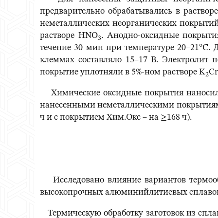
предварительно обрабатывались в раство
неметаллических неорганических покрытий:
растворе HNO
. Анодно-оксидные покрыти
3
течение 30 мин при температуре 20–21°С. 
клеммах составляло 15–17 В. Электролит 
покрытие уплотняли в 5%-ном растворе K
Cr
2
Химические оксидные покрытия наносили 
нанесенными неметаллическими покрытиями 
ч и с покрытием Хим.Окс – на ≥168 ч).
Исследовано влияние вариантов термообр
высокопрочных алюминийлитиевых сплавов 
Термическую обработку заготовок из спла