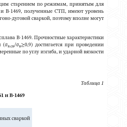
ющим старением по режимам, принятым для
и В-1469, полученные СТП, имеют уровень
гоно-дуговой сваркой, поэтому вполне могут
сплава В-1469. Прочностные характеристики
 (σ
/σ
≥0,9) достигается при проведении
в.св
в
еренные по углу изгиба, и ударной вязкости
Таблица 1
1 и В-1469
нных сваркой