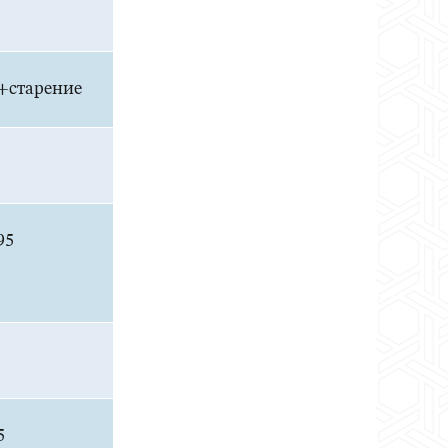
+старение
95
5