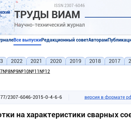
Поиск
ISSN 2307-6046
ТРУДЫ ВИАМ
Научно-технический журнал
урнале
Все выпуски
Редакционный совет
Авторам
Публикаци
я
я
3
2022
2021
2020
2019
2018
2017
7
№8
№9
№10
№11
№12
577/2307-6046-2015-0-4-6-6
версия в формате pd
отки на характеристики сварных с