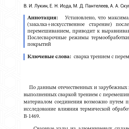
В. И. Лукин, Е. Н. Иода, М. Д. Пантелеев, А. А. Ск
Аннотация
Установлено, что максимал
(закалка+искусственное старение) по
перемешиванием, приводит к выравниван
Послесварочные режимы термообработки
покрытий
Ключевые слова
сварка трением с пере
По данным отечественных и зарубежных и
выполненных сваркой трением с перемешива
материалом соединения возможно путем пр
исследование влияния термической обрабо
В-1469.
Сварные узлы из алюминиевых сплавов 