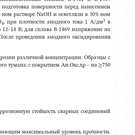
 подготовка поверхности перед нанесением
%-ном растворе NaOH и осветляли в 30%-ном
2
O
, при плотности анодного тока 1 А/дм
в
4
 12–14 В; для сплава В-1469 напряжение на
 После проведения анодного оксидирования
розии различной концентрации. Образцы с
о тумана: с покрытием Ан.Окс.хр – на ≥750
оррозионную стойкость сварных соединений
чивающим максимальный уровень прочности.