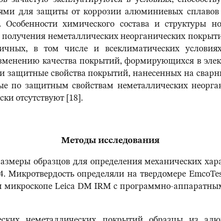
ями для защиты от коррозии алюминиевых сплавов 
. Особенности химического состава и структуры 
и получения неметаллических неорганических покрыт
личных, в том числе и всеклиматических условия
менению качества покрытий, формирующихся в элек
али защитные свойства покрытий, нанесенных на сва
ные по защитным свойствам неметаллических неорг
ки отсутствуют [18].
Методы исследования
змеры образцов для определения механических хара
4. Микротвердость определяли на твердомере EmcoTes
 микроскопе Leica DM IRM с программно-аппаратны
их неметаллических покрытий образцы из алюм