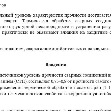
упов
ьный уровень характеристик прочности достигаетс
сле сварки. Термическая обработка сварных соед
ию структурной неоднородности и устранению разуп
 практически не оказывают влияния на защитные с
мешиванием, сварка алюминийлитиевых сплавов, механ
Введение
сточников уровень прочности сварных соединений 
нием (СТП), составляет 0,75–0,8 от прочности самого
именения термической обработки после сварки [1–1
тки на механические свойства и коррозионную стойк
зачастую эксплуатируются в условиях, способств