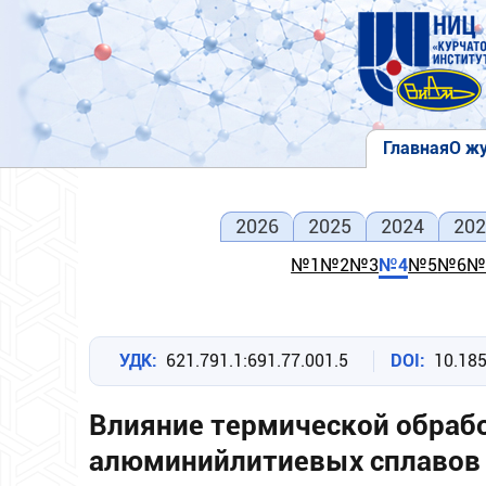
Перейти
к
основному
содержанию
Главная
О ж
Основна
навигаци
2026
2025
2024
202
№1
№2
№3
№4
№5
№6
№
УДК
621.791.1:691.77.001.5
DOI
10.18
Влияние термической обраб
алюминийлитиевых сплавов