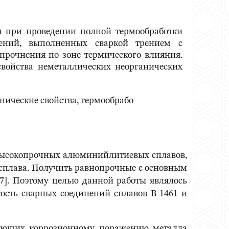
я при проведении полной термообработки
инений, выполненных сваркой трением с
рочнения по зоне термического влияния.
войства неметаллических неорганических
ические свойства, термообрабо
высокопрочных алюминийлитиевых сплавов,
 сплава. Получить равнопрочные с основным
7]. Поэтому целью данной работы являлось
ость сварных соединений сплавов В-1461 и
ующих коррозионному поражению металла