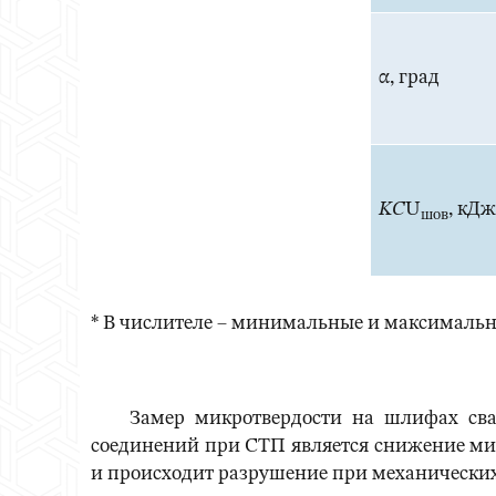
α, град
KС
U
, кД
шов
* В числителе – минимальные и максимальны
Замер микротвердости на шлифах сварны
соединений при СТП является снижение микр
и происходит разрушение при механических 