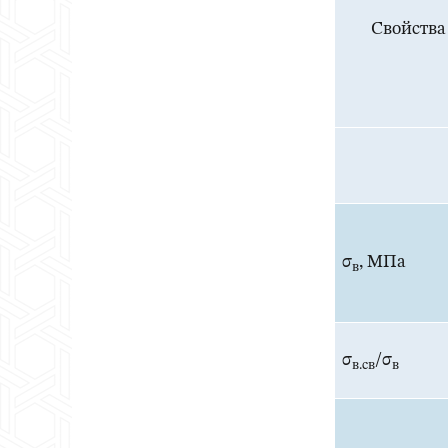
Свойства
σ
, МПа
в
σ
/σ
в.св
в