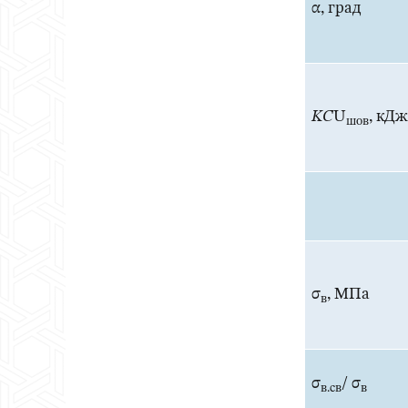
α, град
KС
U
, кД
шов
σ
, МПа
в
σ
/ σ
в.св
в