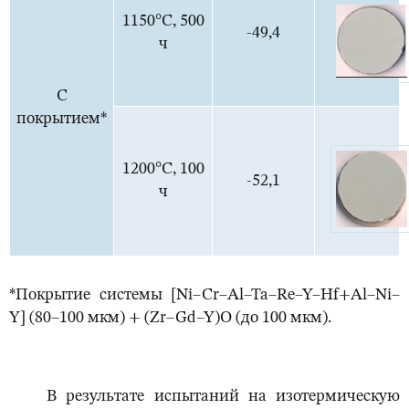
1150°С, 500
-49,4
ч
С
покрытием*
1200°С, 100
-52,1
ч
*Покрытие системы [Ni–Cr–Al–Ta–Re–Y–Hf+Al–Ni–
Y] (80–100 мкм) + (Zr–Gd–Y)O (до 100 мкм).
В результате испытаний на изотермическую