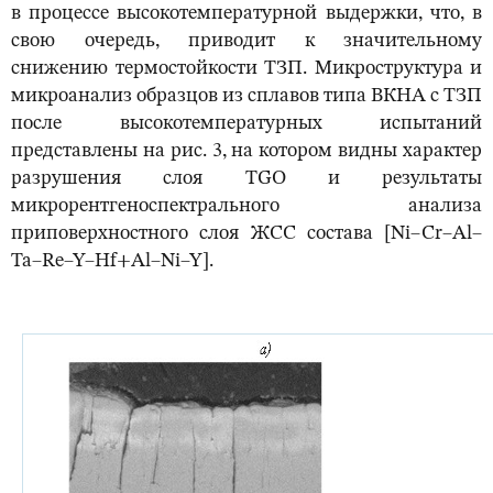
в процессе высокотемпературной выдержки, что, в
свою очередь, приводит к значительному
снижению термостойкости ТЗП. Микроструктура и
микроанализ образцов из сплавов типа ВКНА с ТЗП
после высокотемпературных испытаний
представлены на рис. 3, на котором видны характер
разрушения слоя TGO и результаты
микрорентгеноспектрального анализа
приповерхностного слоя ЖСС состава [Ni–Cr–Al–
Ta–Re–Y–Hf+Al–Ni–Y].