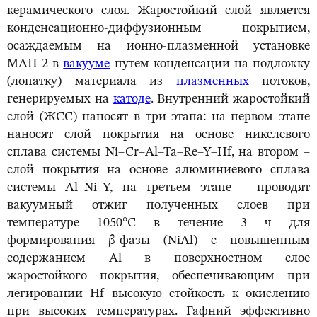
керамического слоя. Жаростойкий слой является
конденсационно-диффузионным покрытием,
осаждаемым на ионно-плазменной установке
МАП-2 в
вакууме
путем конденсации на подложку
(лопатку) материала из
плазменных
потоков,
генерируемых на
катоде
. Внутренний жаростойкий
слой (ЖСС) наносят в три этапа: на первом этапе
наносят слой покрытия на основе никелевого
сплава системы Ni–Cr–Al–Ta–Re–Y–Hf, на втором –
слой покрытия на основе алюминиевого сплава
системы Al–Ni–Y, на третьем этапе – проводят
вакуумный отжиг полученных слоев при
температуре 1050°С в течение 3 ч для
формирования β-фазы (NiAl) с повышенным
содержанием Al в поверхностном слое
жаростойкого покрытия, обеспечивающим при
легировании Hf высокую стойкость к окислению
при высоких температурах. Гафний эффективно