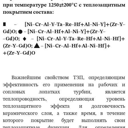
при температуре 1250⇄200°С с теплозащитным
покрытием состава:
∎ – [Ni–Cr–Al–Y–Ta–Re–Hf+Al–Ni–Y]+(Zr–Y–
Gd)O;
●
– [Ni–Cr–Al–Hf+Al–Ni–Y]+(Zr–Y–
–Gd)O;
♦
– [Ni–Cr–Al–Y–Ta–Re–Hf+Al–Ni–Hf]+
(Zr–Y–Gd)O; ▲ – [Ni–Cr–Al–Hf+Al–Ni–Hf]+
+(Zr–Y–Gd)O
Важнейшим свойством ТЗП, определяющим
эффективность его применения на рабочих и
сопловых лопатках турбин, является
теплопроводность, определяющая уровень
теплозащитного эффекта и долговечность
керамического слоя, а также время, в течение
которого покрытие будет выполнять свои
теплозащитные функции. Для определения