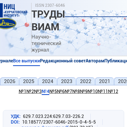
Перейти
Поиск
ISSN 2307-6046
к
ТРУДЫ
основному
содержанию
ВИАМ
Научно-
технический
журнал
урнале
Все выпуски
Редакционный совет
Авторам
Публикаци
я
я
2026
2025
2024
2023
2022
2021
202
№1
№2
№3
№4
№5
№6
№7
№8
№9
№10
№11
№12
УДК
629.7.023.224:629.7.03-226.2
DOI
10.18577/2307-6046-2015-0-4-5-5