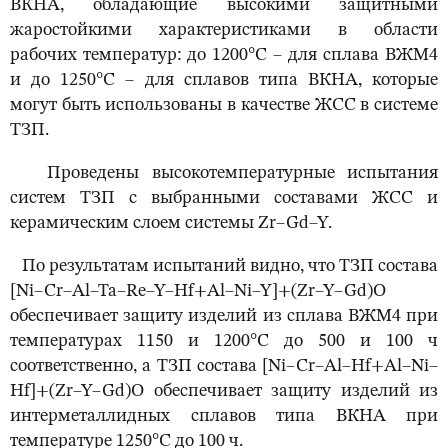
ВКНА, обладающие высокими защитными
жаростойкими характеристиками в области
рабочих температур: до 1200°С – для сплава ВЖМ4
и до 1250°С – для сплавов типа ВКНА, которые
могут быть использованы в качестве ЖСС в системе
ТЗП.
Проведены высокотемпературные испытания
систем ТЗП с выбранными составами ЖСС и
керамическим слоем системы Zr–Gd–Y.
По результатам испытаний видно, что ТЗП состава
[Ni–Cr–Al–Ta–Re–Y–Hf+Al–Ni–Y]+(Zr–Y–Gd)O
обеспечивает защиту изделий из сплава ВЖМ4 при
температурах 1150 и 1200°С до 500 и 100 ч
соответственно, а ТЗП состава [Ni–Cr–Al–Hf+Al–Ni–
Hf]+(Zr–Y–Gd)O обеспечивает защиту изделий из
интерметаллидных сплавов типа ВКНА при
температуре 1250°С до 100 ч.