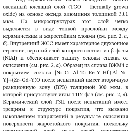
оксидный клеящий слой (TGO – thermally grown
oxide) на основе оксида алюминия толщиной 3±1
мкм. На микроструктурах этот слой четко
выделяется в виде тонкой прослойки между
керамическим и жаростойким слоями (см. рис. 2,
а
,
б
). Внутренний ЖСС имеет характерное двухзонное
строение, верхний слой которого состоит из β-фазы
(NiAl) и обеспечивает защиту основы сплава от
окисления (см. рис. 2,
а
). Образец из сплава ВЖМ4 с
покрытием состава [Ni–Cr–Al–Ta–Re–Y–Hf+Al–Ni–
Y]+(Zr–Gd–Y)O после испытаний имеет вторичную
реакционную зону (ВРЗ) толщиной 300 мкм, в
которой присутствуют иглы ТПУ фаз (см. рис. 2,
в
).
Керамический слой ТЗП после испытаний имеет
трещины в структуре покрытия, что вызвано
накоплением напряжений в результате окисления
поверхности жаростойкого покрытия, поскольку