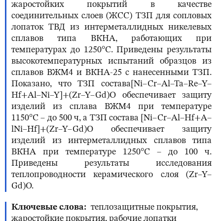
жаростойких покрытий в качестве
соединительных слоев (ЖСС) ТЗП для сопловых
лопаток ТВД из интерметаллидных никелевых
сплавов типа ВКНА, работающих при
температурах до 1250°С. Приведены результаты
высокотемпературных испытаний образцов из
сплавов ВЖМ4 и ВКНА-25 с нанесенными ТЗП.
Показано, что ТЗП состава[Ni–Cr–Al–Ta–Re–Y–
Hf+Al–Ni–Y]+(Zr–Y–Gd)O обеспечивает защиту
изделий из сплава ВЖМ4 при температуре
1150°С – до 500 ч, а ТЗП состава [Ni–Cr–Al–Hf+A–
lNi–Hf]+(Zr–Y–Gd)O обеспечивает защиту
изделий из интерметаллидных сплавов типа
ВКНА при температуре 1250°С – до 100 ч.
Приведены результаты исследования
теплопроводности керамического слоя (Zr–Y–
Gd)O.
Ключевые слова
теплозащитные покрытия,
жаростойкие покрытия, рабочие лопатки