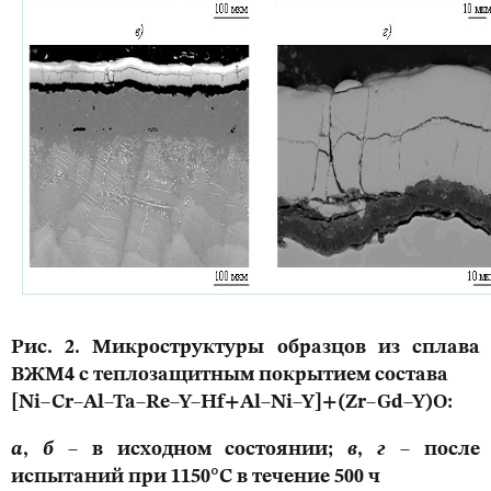
Рис. 2. Микроструктуры образцов из сплава
ВЖМ4 с теплозащитным покрытием состава
[Ni–Cr–Al–Ta–Re–Y–Hf+Al–Ni–Y]+(Zr–Gd–Y)O:
а
,
б
– в исходном состоянии;
в
,
г
– после
испытаний при 1150°С в течение 500 ч