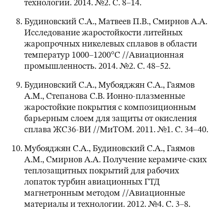
технологии. 2014. №2. С. 8–14.
Будиновский С.А., Матвеев П.В., Смирнов А.А.
Исследование жаростойкости литейных
жаропрочных никелевых сплавов в области
температур 1000–1200°С //Авиационная
промышленность. 2014. №2. С. 48–52.
Будиновский С.А., Мубояджян С.А., Гаямов
А.М., Степанова С.В. Ионно-плазменные
жаростойкие покрытия с композиционным
барьерным слоем для защиты от окисления
сплава ЖС36-ВИ //МиТОМ. 2011. №1. С. 34–40.
Мубояджян С.А., Будиновский С.А., Гаямов
А.М., Смирнов А.А. Получение керамиче-ских
теплозащитных покрытий для рабочих
лопаток турбин авиационных ГТД
магнетронным методом //Авиационные
материалы и технологии. 2012. №4. С. 3–8.