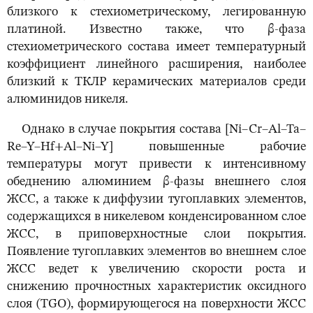
близкого к стехиометрическому, легированную
платиной. Известно также, что β-фаза
стехиометрического состава имеет температурный
коэффициент линейного расширения, наиболее
близкий к ТКЛР керамических материалов среди
алюминидов никеля.
Однако в случае покрытия состава [Ni–Cr–Al–Ta–
Re–Y–Hf+Al–Ni–Y] повышенные рабочие
температуры могут привести к интенсивному
обеднению алюминием β-фазы внешнего слоя
ЖСС, а также к диффузии тугоплавких элементов,
содержащихся в никелевом конденсированном слое
ЖСС, в приповерхностные слои покрытия.
Появление тугоплавких элементов во внешнем слое
ЖСС ведет к увеличению скорости роста и
снижению прочностных характеристик оксидного
слоя (TGO), формирующегося на поверхности ЖСС