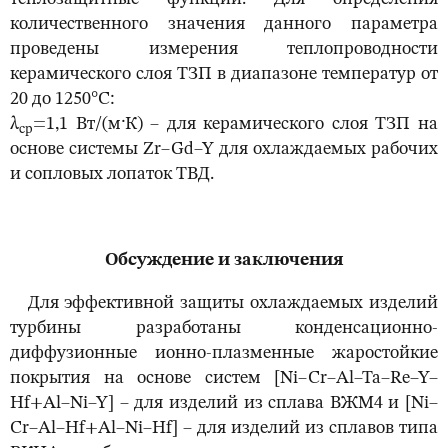
количественного значения данного параметра
проведены измерения теплопроводности
керамического слоя ТЗП в диапазоне температур от
20 до 1250°С:
λ
=1,1 Вт/(м·К) – для керамического слоя ТЗП на
ср
основе системы Zr–Gd–Y для охлаждаемых рабочих
и сопловых лопаток ТВД.
Обсуждение и заключения
Для эффективной защиты охлаждаемых изделий
турбины разработаны конденсационно-
диффузионные ионно-плазменные жаростойкие
покрытия на основе систем [Ni–Cr–Al–Ta–Re–Y–
Hf+Al–Ni–Y] – для изделий из сплава ВЖМ4 и [Ni–
Cr–Al–Hf+Al–Ni–Hf] – для изделий из сплавов типа