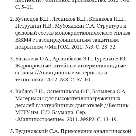
плотности //Литейное производство. 2012. №6.
С. 5–11.
Кузнецов В.П., Лесников В.П., Конакова И.П.,
Петрушин Н.В., Мубояджян С.А. Структура и
фазовый состав монокристаллического сплава
ВЖМ4 с газоциркуляционным защитным
покрытием //МиТОМ. 2011. №3. С. 28–32.
Базылева О.А., Аргинбаева Э.Г., Туренко Е.Ю.
Жаропрочные литейные интерметаллидные
сплавы //Авиационные материалы и
технологии. 2012. №S. С. 57–60.
Каблов Е.Н., Оспенникова О.Г., Базылева О.А.
Материалы для высокотеплонагруженных
деталей газотурбинных двигателей //Вестник
МГТУ им. Н.Э. Баумана. Сер.
«Машиностроение». 2011. №SP2. С. 13–19.
Будиновский С.А. Применение аналитической