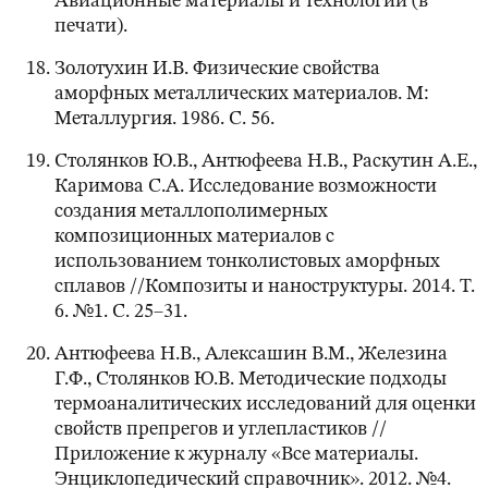
Авиационные материалы и технологии (в
печати).
Золотухин И.В. Физические свойства
аморфных металлических материалов. М:
Металлургия. 1986. С. 56.
Столянков Ю.В., Антюфеева Н.В., Раскутин А.Е.,
Каримова С.А. Исследование возможности
создания металлополимерных
композиционных материалов с
использованием тонколистовых аморфных
сплавов //Композиты и наноструктуры. 2014. Т.
6. №1. С. 25–31.
Антюфеева Н.В., Алексашин В.М., Железина
Г.Ф., Столянков Ю.В. Методические подходы
термоаналитических исследований для оценки
свойств препрегов и углепластиков //
Приложение к журналу «Все материалы.
Энциклопедический справочник». 2012. №4.