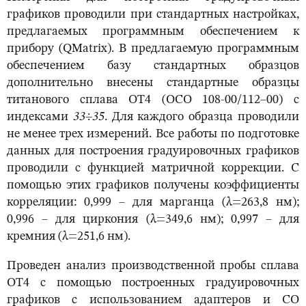
графиков проводили при стандартных настройках,
предлагаемых программным обеспечением к
прибору (QMatrix). В предлагаемую программным
обеспечением базу стандартных образцов
дополнительно внесены стандартные образцы
титанового сплава ОТ4 (ОСО 108-00/112–00) с
индексами
33
÷
35
. Для каждого образца проводили
не менее трех измерений. Все работы по подготовке
данных для построения градуировочных графиков
проводили с функцией матричной коррекции. С
помощью этих графиков получены коэффициенты
корреляции: 0,999 – для марганца (λ=263,8 нм);
0,996 – для циркония (λ=349,6 нм); 0,997 – для
кремния (λ=251,6 нм).
Проведен анализ производственной пробы сплава
ОТ4 с помощью построенных градуировочных
графиков с использованием адаптеров и СО