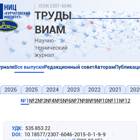
Перейти
Поиск
ISSN 2307-6046
к
ТРУДЫ
основному
содержанию
ВИАМ
Научно-
технический
журнал
урнале
Все выпуски
Редакционный совет
Авторам
Публикаци
я
я
2026
2025
2024
2023
2022
2021
202
№1
№2
№3
№4
№5
№6
№7
№8
№9
№10
№11
№12
УДК
535.853.22
DOI
10.18577/2307-6046-2015-0-1-9-9