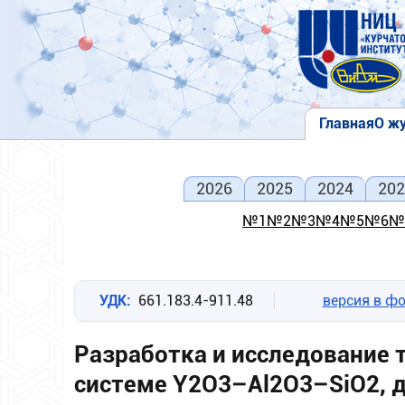
Перейти
к
основному
содержанию
Главная
О ж
Основна
навигаци
2026
2025
2024
202
№1
№2
№3
№4
№5
№6
№
УДК
661.183.4-911.48
версия в фо
Разработка и исследование 
системе Y2O3–Al2O3–SiO2, 