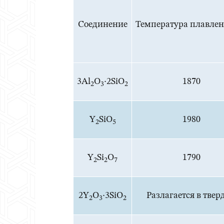
Соединение
Температура плавлен
3Al
O
·2SiO
1870
2
3
2
Y
SiO
1980
2
5
Y
Si
O
1790
2
2
7
2Y
O
·3SiO
Разлагается в тве
2
3
2