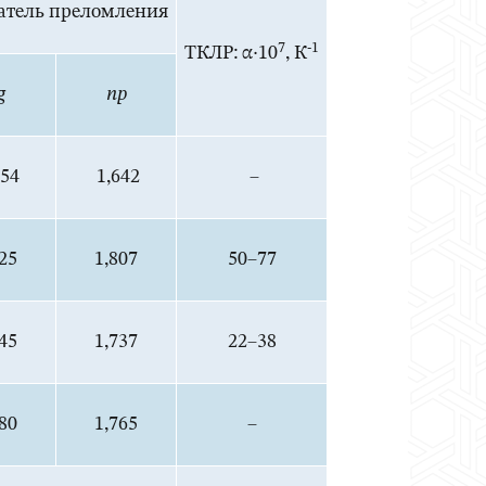
атель преломления
7
-1
ТКЛР: α·10
, К
g
np
654
1,642
–
25
1,807
50–77
45
1,737
22–38
80
1,765
–