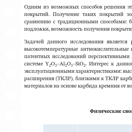
Одним из возможных способов решения это
покрытий. Получение таких покрытий з
сравнению с традиционными способами: б
подложки, возможность получения покрытий
Задачей данного исследования является 
высокотемпературные антиокислительные 
патентных исследований перспективными я
системе Y
O
–Al
O
–SiO
. Интерес к данн
2
3
2
3
2
эксплуатационными характеристиками: выс
расширения (ТКЛР), близкими к ТКЛР карби
материалов на основе карбида кремния от в
Физические сво