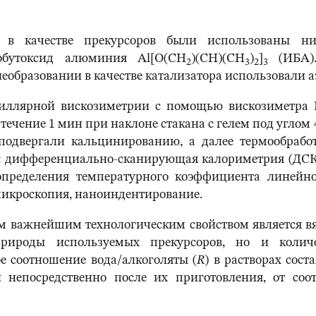
в в качестве прекурсоров были использованы н
бутоксид алюминия Al[O(CH
)(CH)(CH
)
]
(ИБА).
2
3
2
3
образовании в качестве катализатора использовали а
пиллярной вискозиметрии с помощью вискозиметра 
течение 1 мин при наклоне стакана с гелем под углом
одвергали кальцинированию, а далее термообработ
ь: дифференциально-сканирующая калориметрия (ДСК)
определения температурного коэффициента линейно
 микроскопия, наноиндентирование.
 важнейшим технологическим свойством является вязк
рироды используемых прекурсоров, но и количе
е соотношение вода/алкоголяты (
R
) в растворах сост
й непосредственно после их приготовления, от со