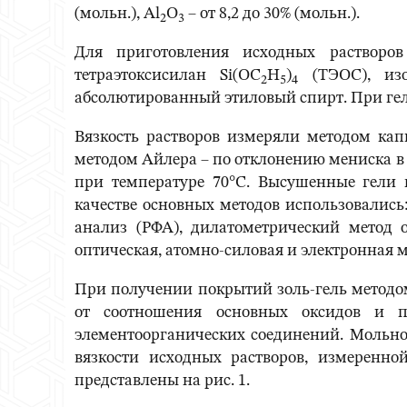
(мольн.), Al
O
– от 8,2 до 30% (мольн.).
2
3
Для приготовления исходных растворо
тетраэтоксисилан Si(OC
H
)
(ТЭОС), изо
2
5
4
абсолютированный этиловый спирт. При геле
Вязкость растворов измеряли методом ка
методом Айлера – по отклонению мениска в 
при температуре 70°С. Высушенные гели п
качестве основных методов использовалис
анализ (РФА), дилатометрический метод 
оптическая, атомно-силовая и электронная
При получении покрытий золь-гель методом
от соотношения основных оксидов и п
элементоорганических соединений. Мольно
вязкости исходных растворов, измеренно
представлены на рис. 1.