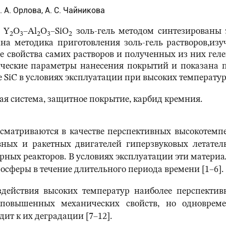
. А. Орлова, А. С. Чайникова
ы Y
O
–Al
O
–SiO
золь-гель методом синтезированы
2
3
2
3
2
на методика приготовления золь-гель растворов,из
 свойства самих растворов и полученных из них гел
ические параметры нанесения покрытий и показана п
 SiC в условиях эксплуатации при высоких температур
 система, защитное покрытие, карбид кремния.
сматриваются в качестве перспективных высокотемп
вных и ракетных двигателей гиперзвуковых летател
рных реакторов. В условиях эксплуатации эти матер
осферы в течение длительного периода времени [1–6].
здействия высоких температур наиболее перспектив
 повышенных механических свойств, но одновремен
т к их деградации [7–12].