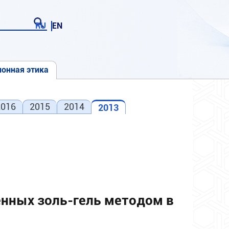
RU
EN
онная этика
2016
2015
2014
2013
енных золь-гель методом в