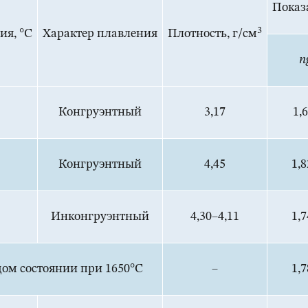
Показ
3
ия, °С
Характер плавления
Плотность, г/см
n
Конгруэнтный
3,17
1,
Конгруэнтный
4,45
1,8
Инконгруэнтный
4,30–4,11
1,7
рдом состоянии при 1650°С
–
1,7