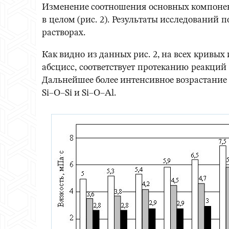
Изменение соотношения основных компонент
в целом (рис. 2). Результаты исследований
растворах.
Как видно из данных рис. 2, на всех кривы
абсцисс, соответствует протеканию реакци
Дальнейшее более интенсивное возрастание
Si–О–Si и Si–О–Al.