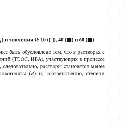
) и значения
R
: 10 (□), 40 (
■
) и 60 (■)
2
ожет быть обусловлено тем, что в растворах с
ений (ТЭОС, ИБА), участвующих в процессе
 следовательно, растворы становятся менее
алкоголяты (
R
) и, соответственно, степени