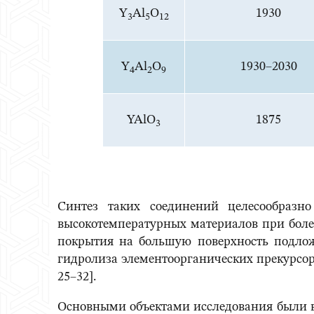
Y
Al
O
1930
3
5
12
Y
Al
O
1930–2030
4
2
9
YAlO
1875
3
Синтез таких соединений целесообразно
высокотемпературных материалов при боле
покрытия на большую поверхность подложк
гидролиза элементоорганических прекурсоро
25–32].
Основными объектами исследования были 