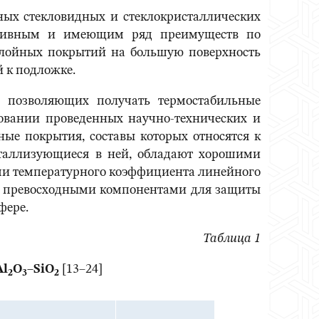
ных стекловидных и стеклокристаллических
ективным и имеющим ряд преимуществ по
слойных покрытий на большую поверхность
 к подложке.
й, позволяющих получать термостабильные
овании проведенных научно-технических и
ые покрытия, составы которых относятся к
исталлизующиеся в ней, обладают хорошими
ми температурного коэффициента линейного
рия превосходными компонентами для защиты
фере.
Таблица 1
Al
O
–
SiO
[13–24]
2
3
2