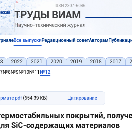
Поиск
ISSN 2307-6046
ТРУДЫ ВИАМ
Научно-технический журнал
урнале
Все выпуски
Редакционный совет
Авторам
Публикаци
я
я
3
2022
2021
2020
2019
2018
2017
7
№8
№9
№10
№11
№12
рмате pdf
(654.39 КБ)
Цитирование
термостабильных покрытий, получ
для SiC-содержащих материалов