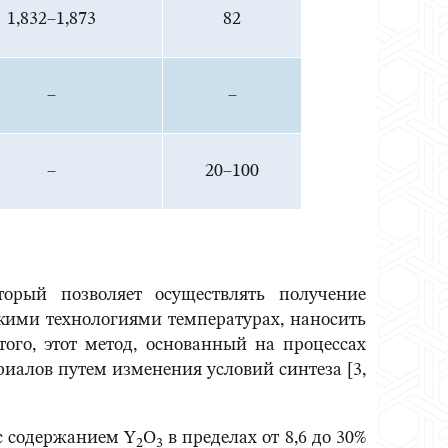
1,832–1,873
82
–
–
–
20–100
торый позволяет осуществлять получение
кими технологиями температурах, наносить
ого, этот метод, основанный на процессах
риалов путем изменения условий синтеза [3,
с содержанием Y
O
в пределах от 8,6 до 30%
2
3