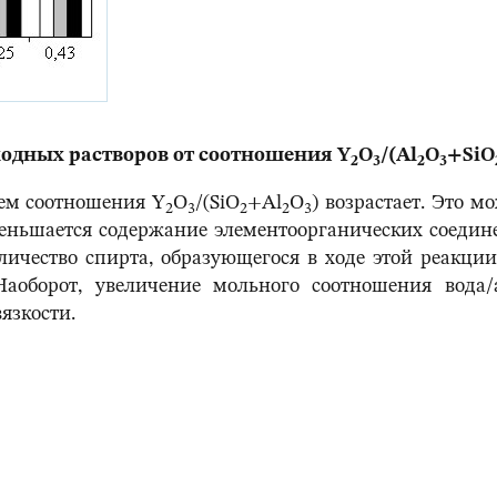
ходных растворов от соотношения Y
O
/(Al
O
+SiO
2
3
2
3
ием соотношения Y
O
/(SiO
+Al
O
) возрастает. Это м
2
3
2
2
3
ньшается содержание элементоорганических соедин
личество спирта, образующегося в ходе этой реакции,
 Наоборот, увеличение мольного соотношения вода/
язкости.