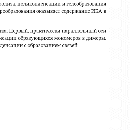
ролиза, поликонденсации и гелеобразования
турообразования оказывает содержание ИБА в
стка. Первый, практически параллельный оси
денсации образующихся мономеров в димеры.
денсации с образованием связей