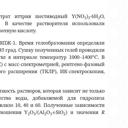
итрат иттрия шестиводный Y(NO
)
·6H
O,
3
3
2
 В качестве растворителя использовали
зотную кислоту.
ВПЖ-1. Время гелеобразования определяли
 45 град. Сушку полученных гелей проводили
ке в интервале температур 1000–1400°С. В
 с масс-спектрометрией, рентгено-фазовый
го расширения (ТКЛР), ИК-спектроскопия,
ость растворов, которая зависит не только
ства воды, добавляемой для гидролиза
авляло 10, 40 и 60. Полученные зависимости
отношения Y
O
/(Al
O
+SiO
) и значения
R
2
3
2
3
2