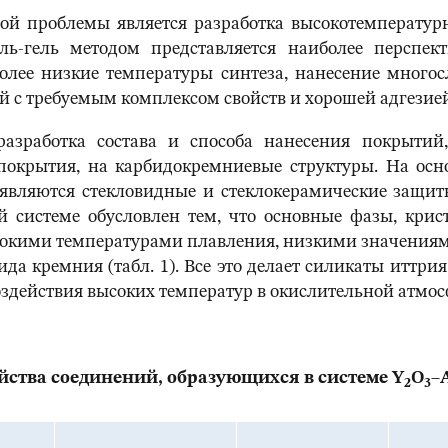
й проблемы является разработка высокотемператур
оль-гель методом представляется наиболее персп
олее низкие температуры синтеза, нанесение много
 с требуемым комплексом свойств и хорошей адгезией
разработка состава и способа нанесения покрыти
покрытия, на карбидокремниевые структуры. На осн
вляются стекловидные и стеклокерамические защитн
ой системе обусловлен тем, что основные фазы, кр
окими температурами плавления, низкими значения
да кремния (табл. 1). Все это делает силикаты итт
оздействия высоких температур в окислительной атмос
йства соединений, образующихся в системе
Y
O
–
2
3