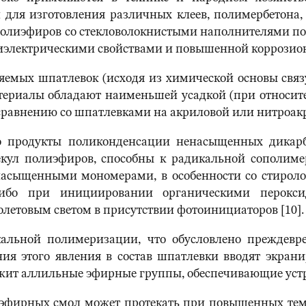
для изготовления различных клеев, полимербетона, 
полиэфиров со стекловолокнистыми наполнителями п
иэлектрическими свойствами и повышенной коррозио
яемых шпатлевок (исходя из химической основы свя
териалы обладают наименьшей усадкой (при относит
равнению со шпатлевками на акриловой или нитроакри
 продукты поликонденсации ненасыщенных дикарбо
екул полиэфиров, способны к радикальной сополим
сыщенными мономерами, в особенности со стиролом.
ибо при инициировании органическими перокс
етовым светом в присутствии фотоинициаторов [10].
кальной полимеризации, что обусловлено преждев
ия этого явления в состав шпатлевки вводят экра
ржит аллильные эфирные группы, обеспечивающие устра
фирных смол может протекать при повышенных тем