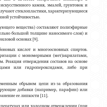
искусственного камня, эмалей, грунтовок и
олучают стеклопластики, характеризующиеся
нной устойчивостью.
зующего вещества) составляют полиэфирные
ельно большой толщине наносимого слоя) и
ловой основах [9].
новых кислот и многоосновных спиртов.
еризации с мономерными (мет)акрилатами,
 Реакция отверждения составов на основе
идами или гидропероксидами, либо при
ременным обрывом цепи из-за образования
нирующие добавки (например, парафин) или
нение ее липкости [11].
пературах или холодном отверждении (при