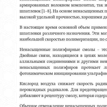
армированных волокном композитах, так и 
шпатлевок [1–8]. На основе ненасыщенных 
высокой удельной прочностью, хорошими д
В настоящее время основной объем примен
шпатлевки различного назначения. Эти ма
наибольшей скоростью полимеризации, по с
Ненасыщенные полиэфирные смолы – это
Двойные связи, находящиеся в цепях мол
аллильными соединениями и другими нена
ненасыщенных полиэфиров протекает л
фотохимическом инициировании ультрафиол
Кислород воздуха снижает скорость ради
пероксидных радикалов. Для предотвращен
добавляют в рецептуру смолу, которая соде
Обычное отверждение ненасыщенных полиэ