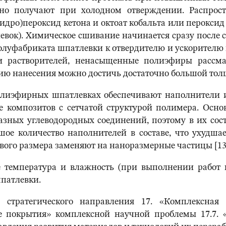
ычно получают при холодном отверждении. Распро
гидро)пероксид кетона и октоат кобальта или перокси
евок). Химическое сшивание начинается сразу после
олуфабриката шпатлевки к отвердителю и ускорителю
ии растворителей, ненасыщенные полиэфиры рассм
ию нанесения можно достичь достаточно большой тол
олиэфирных шпатлевках обеспечивают наполнители и
 композитов с сетчатой структурой полимера. Осно
разных углеводородных соединений, поэтому в их со
ое количество наполнителей в составе, что ухудша
ого размера заменяют на наноразмерные частицы [13
 температура и влажность (при выполнении работ
патлевки.
 стратегического направления 17. «Комплексная 
е покрытия» комплексной научной проблемы 17.7. 