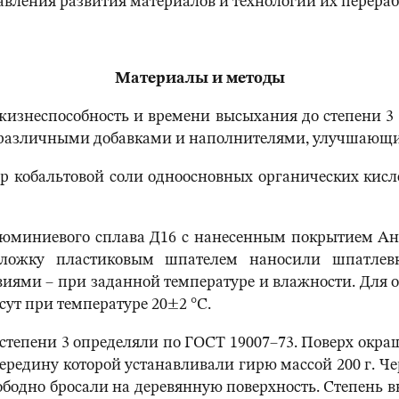
вления развития материалов и технологий их перерабо
Материалы и методы
изнеспособность и времени высыхания до степени 3
различными добавками и наполнителями, улучшающи
ор кобальтовой соли одноосновных органических кисло
юминиевого сплава Д16 с нанесенным покрытием Ан
ложку пластиковым шпателем наносили шпатлев
иями – при заданной температуре и влажности. Для 
сут при температуре 20±2 °С.
тепени 3 определяли по ГОСТ 19007–73. Поверх окр
ередину которой устанавливали гирю массой 200 г. Чер
бодно бросали на деревянную поверхность. Степень в