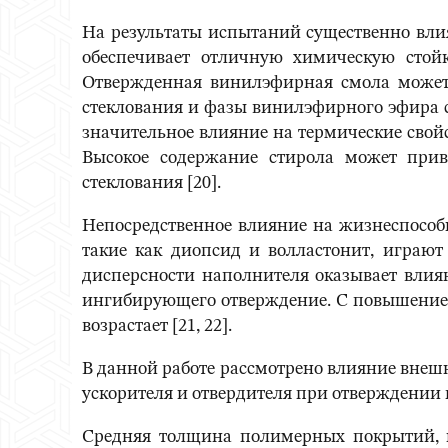
На результаты испытаний существенно влия
обеспечивает отличную химическую стой
Отвержденная винилэфирная смола может 
стеклования и фазы винилэфирного эфира с
значительное влияние на термические свойс
Высокое содержание стирола может при
стеклования [20].
Непосредственное влияние на жизнеспособ
такие как диопсид и волластонит, играют
дисперсности наполнителя оказывает влиян
ингибирующего отверждение. С повышением 
возрастает [21, 22].
В данной работе рассмотрено влияние внеш
ускорителя и отвердителя при отверждении
Средняя толщина полимерных покрытий, к