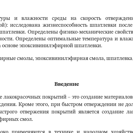
туры и влажности среды на скорость отвержден
): исследована жизнеспособность шпатлевки после 
шпатлевки. Определены физико-механические свойст
ности. Определены оптимальные температура и влаж
а основе эпоксивинилэфирной шпатлевки.
рные смолы, эпоксивинилэфирная смола, шпатлевка, 
Введение
е лакокрасочных покрытий – это создание материал
ения. Кроме этого, при быстром отверждении не д
ыстрого отвержения покрытий является создание ла
фирных смол.
о применяются в технике и народном хозяйстве