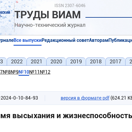
Поиск
ISSN 2307-6046
ТРУДЫ ВИАМ
Научно-технический журнал
урнале
Все выпуски
Редакционный совет
Авторам
Публикаци
я
я
3
2022
2021
2020
2019
2018
2017
7
№8
№9
№10
№11
№12
-2024-0-10-84-93
версия в формате pdf
(624.21 К
емя высыхания и жизнеспособность