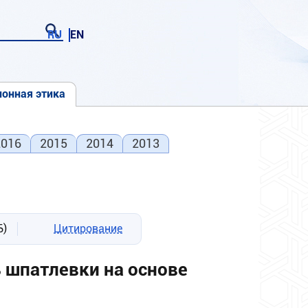
RU
EN
онная этика
2016
2015
2014
2013
Б)
Цитирование
 шпатлевки на основе