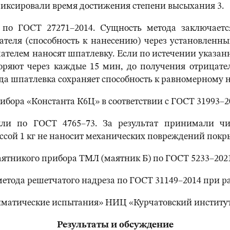
 фиксировали время достижения степени высыхания 3.
 по ГОСТ 27271–2014. Сущность метода заключаетс
ателя (способность к нанесению) через установлен
ателем наносят шпатлевку. Если по истечении указанн
оряют через каждые 15 мин, до получения отрицател
да шпатлевка сохраняет способность к равномерному 
ора «Константа К6Ц» в соответствии с ГОСТ 31993–2
яли по ГОСТ 4765–73. За результат принимали чи
ассой 1 кг не наносит механических повреждений пок
ятникого прибора ТМЛ (маятник Б) по ГОСТ 5233–2021
тода решетчатого надреза по ГОСТ 31149–2014 при р
иматические испытания» НИЦ «Курчатовский институ
Результаты и обсуждение