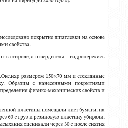
тки на период до 2030 года»).
 исследовано покрытие шпатлевки на основе
ми свойства.
т в стироле, а отвердителя – гидроперекись
.Окс.нхр размером 150×70 мм и стеклянные
ку. Образцы с нанесенными покрытиями
определения физико-механических свойств и
ашенной пластины помещали лист бумаги, на
ез 60 с груз и резиновую пластину убирали,
ысыхания оценивали через 30 с после снятия