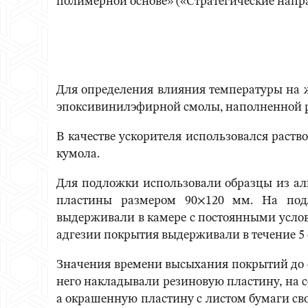
полимерной основе» («Стратегические напра
Для определения влияния температуры на ж
эпоксивинилэфирной смолы, наполненной 
В качестве ускорителя использовался раств
кумола.
Для подложки использовали образцы из ал
пластины размером 90×120 мм. На под
выдерживали в камере с постоянными услов
адгезии покрытия выдерживали в течение 5 
Значения времени высыхания покрытий до с
него накладывали резиновую пластину, на с
а окрашенную пластину с листом бумаги сво