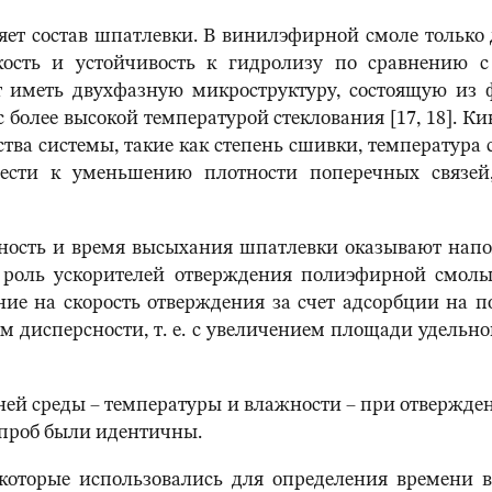
ет состав шпатлевки. В винилэфирной смоле только
кость и устойчивость к гидролизу по сравнению
иметь двухфазную микроструктуру, состоящую из ф
 более высокой температурой стеклования [17, 18]. К
тва системы, такие как степень сшивки, температура с
вести к уменьшению плотности поперечных связей
ность и время высыхания шпатлевки оказывают напол
 роль ускорителей отверждения полиэфирной смолы,
ие на скорость отверждения за счет адсорбции на п
дисперсности, т. е. с увеличением площади удельн
ней среды – температуры и влажности – при отвержден
 проб были идентичны.
оторые использовались для определения времени в