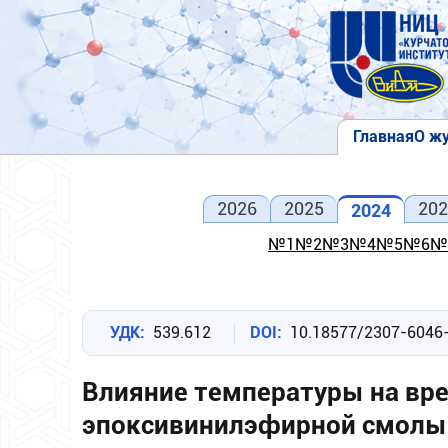
Перейти
к
основному
содержанию
Главная
О ж
Основна
навигаци
2026
2025
202
2024
№1
№2
№3
№4
№5
№6
№
УДК
539.612
DOI
10.18577/2307-6046
Влияние температуры на вр
эпоксивинилэфирной смолы