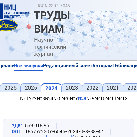
Перейти
Поиск
ISSN 2307-6046
к
ТРУДЫ
основному
содержанию
ВИАМ
Научно-
технический
журнал
урнале
Все выпуски
Редакционный совет
Авторам
Публикаци
я
я
2026
2025
2023
2022
2021
202
2024
№1
№2
№3
№4
№5
№6
№7
№8
№9
№10
№11
№12
УДК
669.018.95
DOI
.18577/2307-6046-2024-0-8-38-47