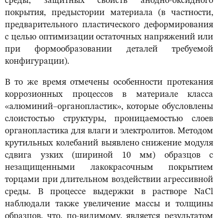
среды, защитных свойств анодно-оксидного
покрытия, предыстории материала (в частности,
предварительного пластического деформирования
с целью оптимизации остаточных напряжений или
при формообразовании деталей требуемой
конфигурации).
В то же время отмечены особенности протекания
коррозионных процессов в материале класса
«алюминий–органопластик», которые обусловлены
слоистостью структуры, проницаемостью слоев
органопластика для влаги и электролитов. Методом
крутильных колебаний выявлено снижение модуля
сдвига узких (шириной 10 мм) образцов с
незащищенными лакокрасочным покрытием
торцами при длительном воздействии агрессивной
среды. В процессе выдержки в растворе NaCl
наблюдали также увеличение массы и толщины
образцов, что, по-видимому, является результатом