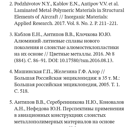
Podzhivotov N.Y., Kablov E.N., Antipov V.V. et al.
Laminated Metal-Polymeric Materials in Structural
Elements of Aircraft // Inorganic Materials:
Applied Research. 2017. Vol. 8. No. 2. P. 211–221.
Каблов Е.Н., Антипов В.В., Клочкова Ю.Ю.
Алюминий-литиевые сплавы нового
поколения и слоистые алюмостеклопластики
на их основе // Цветные металлы. 2016. № 8
(884). С. 86–91. DOI: 10.17580/tsm.2016.08.13.
Машинская Г.П., Железина Г.Ф. Алор //
Большая Российская энциклопедия: в 35 т. М.:
Большая российская энциклопедия, 2005. Т. 1.
С. 518.
Антипов В.В., Серебренникова Н.Ю., Коновалов
А.Н., Нефедова Ю.Н. Перспективы применения
в авиационных конструкциях слоистых
металлополимерных материалов на основе