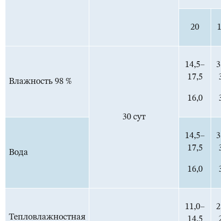
20
14,5–
3
17,5
Влажность 98 %
16,0
30 сут
14,5–
3
17,5
Вода
16,0
11,0–
2
Тепловлажностная
14,5