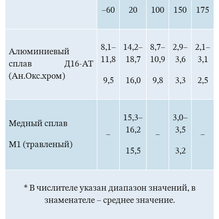
–60
20
100
150
175
8,1–
14,2–
8,7–
2,9–
2,1–
Алюминиевый
11,8
18,7
10,9
3,6
3,1
сплав Д16-АТ
(Ан.Окс.хром)
9,5
16,0
9,8
3,3
2,5
15,3–
3,0–
Медный сплав
16,2
3,5
–
–
–
М1 (травленый)
15,5
3,2
* В числителе указан диапазон значений, в
знаменателе – среднее значение.