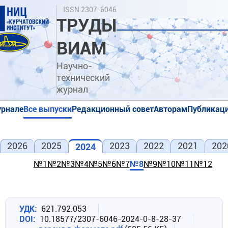
Перейти
Поиск
ISSN 2307-6046
к
ТРУДЫ
основному
содержанию
ВИАМ
Научно-
технический
журнал
урнале
Все выпуски
Редакционный совет
Авторам
Публикаци
я
я
2026
2025
2023
2022
2021
202
2024
№1
№2
№3
№4
№5
№6
№7
№8
№9
№10
№11
№12
УДК
621.792.053
DOI
10.18577/2307-6046-2024-0-8-28-37