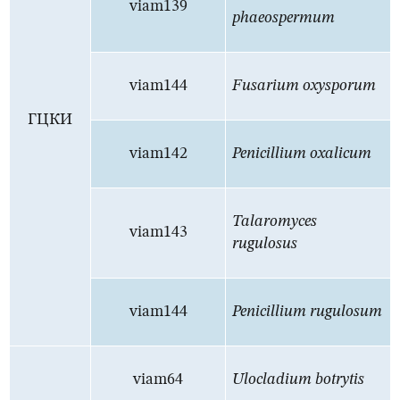
viam139
phaeospermum
viam144
Fusarium oxysporum
ГЦКИ
viam142
Penicillium oxalicum
Talaromyces
viam143
rugulosus
viam144
Penicillium rugulosum
viam64
Ulocladium botrytis