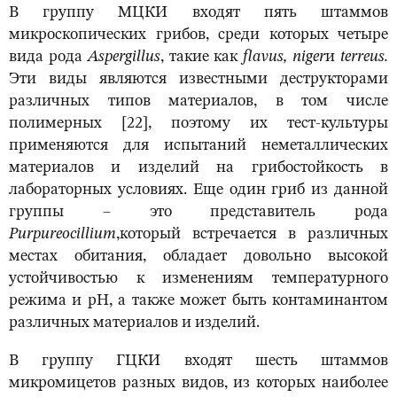
В группу МЦКИ входят пять штаммов
микроскопических грибов, среди которых четыре
вида рода
Aspergillus
, такие как
flavus
,
niger
и
terreus
.
Эти виды являются известными деструкторами
различных типов материалов, в том числе
полимерных [22], поэтому их тест-культуры
применяются для испытаний неметаллических
материалов и изделий на грибостойкость в
лабораторных условиях. Еще один гриб из данной
группы – это представитель рода
Purpureocillium
,который встречается в различных
местах обитания, обладает довольно высокой
устойчивостью к изменениям температурного
режима и рН, а также может быть контаминантом
различных материалов и изделий.
В группу ГЦКИ входят шесть штаммов
микромицетов разных видов, из которых наиболее