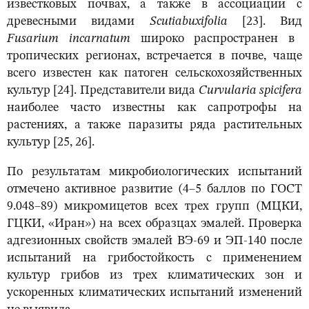
известковых почвах, а также в ассоциации с
древесными видами
Scutia
buxifolia
[23]. Вид
Fusarium incarnatum
широко распространен в
тропических регионах, встречается в почве, чаще
всего известен как патоген сельскохозяйственных
культур [24]. Представители вида
Curvularia spicifera
наиболее часто известны как сапротрофы на
растениях, а также паразиты ряда растительных
культур [25, 26].
По результатам микробиологических испытаний
отмечено активное развитие (4‒5 баллов по ГОСТ
9.048‒89) микромицетов всех трех групп (МЦКИ,
ГЦКИ, «Иран») на всех образцах эмалей. Проверка
адгезионных свойств эмалей ВЭ-69 и ЭП-140 после
испытаний на грибостойкость с применением
культур грибов из трех климатических зон и
ускоренных климатических испытаний изменений