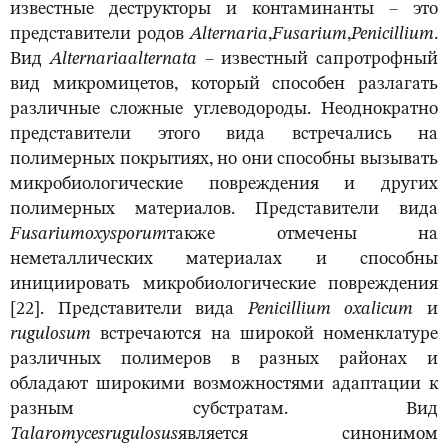
известные деструкторы и контаминанты – это
представители родов
Alternaria
,
Fusarium
,
Penicillium
.
Вид
Alternaria
alternata
– известный сапротрофный
вид микромицетов, который способен разлагать
различные сложные углеводороды. Неоднократно
представители этого вида встречались на
полимерных покрытиях, но они способны вызывать
микробиологические повреждения и других
полимерных материалов. Представители вида
Fusarium
oxysporum
также отмечены на
неметаллических материалах и способны
инициировать микробиологические повреждения
[22]. Представители вида
Penicillium oxalicum
и
rugulosum
встречаются на широкой номенклатуре
различных полимеров в разных районах и
обладают широкими возможностями адаптации к
разным субстратам. Вид
Talaromyces
rugulosus
является синонимом