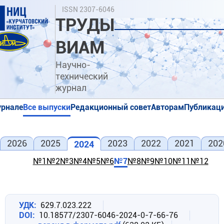
Перейти
Поиск
ISSN 2307-6046
к
ТРУДЫ
основному
содержанию
ВИАМ
Научно-
технический
журнал
урнале
Все выпуски
Редакционный совет
Авторам
Публикаци
я
я
2026
2025
2023
2022
2021
202
2024
№1
№2
№3
№4
№5
№6
№7
№8
№9
№10
№11
№12
УДК
629.7.023.222
DOI
10.18577/2307-6046-2024-0-7-66-76