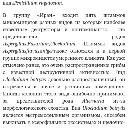
вида
Penicillium rugulosum.
В группу «Иран» входит пять штаммов
микромицетов разных видов, из которых наиболее
известные деструкторы и контаминанты – это
представители родов
Aspergillus
,
Fusarium
,
Ulocladium
. Штаммы видов
Aspergillus
flavus
и
niger
также относятся и к первой
группе микромицетов умеренного климата. Как уже
отмечено ранее, это очень распространенные грибы
с известной деструктивной активностью. Вид
Ulocladium botrytis
довольно распространенный, он
встречается в почве и различных помещениях.
Иногда колонии этого вида ошибочно принимают
за представителей рода
Alternaria
из-за
морфологического сходства. Вид
Ulocladium botrytis
является экстремофильным организмом, способен
выживать в ксерофильных экосистемах и щелочно-