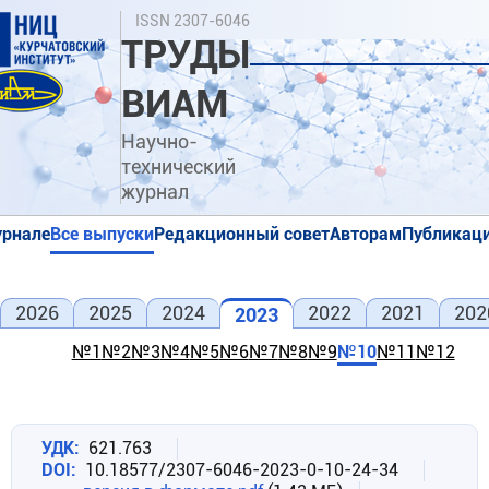
Перейти
Поиск
ISSN 2307-6046
к
ТРУДЫ
основному
содержанию
ВИАМ
Научно-
технический
журнал
урнале
Все выпуски
Редакционный совет
Авторам
Публикаци
я
я
2026
2025
2024
2022
2021
202
2023
№1
№2
№3
№4
№5
№6
№7
№8
№9
№10
№11
№12
УДК
621.763
DOI
10.18577/2307-6046-2023-0-10-24-34