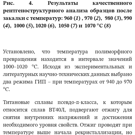
Рис. 4. Результаты качественного
рентгеноструктурного анализа образцов после
закалки с температур: 960 (
1
) , 970 (
2
), 980 (
3
), 990
(
4
), 1000 (
5
), 1020 (
6
), 1050 (
7
) и 1070 °С (
8
)
Установлено, что температура полиморфного
превращения находится в интервале значений
1000–1020 °С. Исходя из экспериментальных и
литературных научно-технических данных выбрано
два режима ГИП – при температурах от 940 до 970
°С.
Титановые сплавы псевдо-α-класса, к которым
относится сплав ВТ40Л, подвергают отжигу для
снятия внутренних напряжений и достижения
необходимого уровня свойств. Отжиг проводят при
температуре выше начала рекристаллизации, но