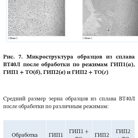
Рис. 7. Микроструктура образцов из сплава
ВТ40Л после обработки по режимам ГИП1(
а
),
ГИП1 + ТО(
б
), ГИП2(
в
) и ГИП2 + ТО(
г
)
Средний размер зерна образцов из сплава ВТ40Л
после обработки по различным режимам:
ГИП1 +
ГИП2
Обработка
ГИП1
ГИП2