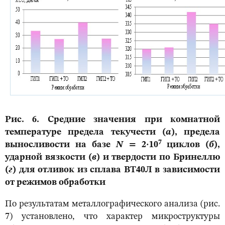
Рис. 6. Средние значения при комнатной
температуре предела текучести (
а
), предела
7
выносливости на базе
N
= 2·10
циклов (
б
),
ударной вязкости (
в
) и твердости по Бринеллю
(
г
) для отливок из сплава ВТ40Л в зависимости
от режимов обработки
По результатам металлографического анализа (рис.
7) установлено, что характер микроструктуры