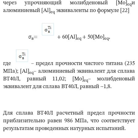
через упрочняющий молибденовый [Mo]
и
eq
алюминиевый [Al]
эквиваленты по формуле [22]
eq
σ
=
+ 60[Al]
+ 50[Mo]
,
в
eq
eq
где
– предел прочности чистого титана (235
МПа); [Al]
– алюминиевый эквивалент для сплава
eq
ВТ40Л, равный 11,02; [Mo]
– молибденовый
eq
эквивалент для сплава ВТ40Л, равный ~1,8.
Для сплава ВТ40Л расчетный предел прочности
приблизительно равен 986 МПа, что соответствует
результатам проведенных натурных испытаний.