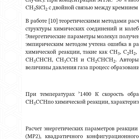
случае). При концентрации МТХС ˃30 % авто
CH
SiCl
с двойной связью между кремнием 
2
2
В работе [10] теоретическими методами ра
структуры химических соединений и коле
Энергетические параметры молекул получен
эмпирическим методом учтена ошибка в рас
химической реакции, такие как CH
, C
H
,
3
2
2
CH
CHCH, CH
CCH и CH
CHCH
. Авторы
3
3
2
2
величины давления газа процесс образован
При температурах ˃1400 К скорость обр
CH
CCHпо химической реакции, характериз
3
Расчет энергетических параметров реакции
(MP2), квадратичного конфигурационног