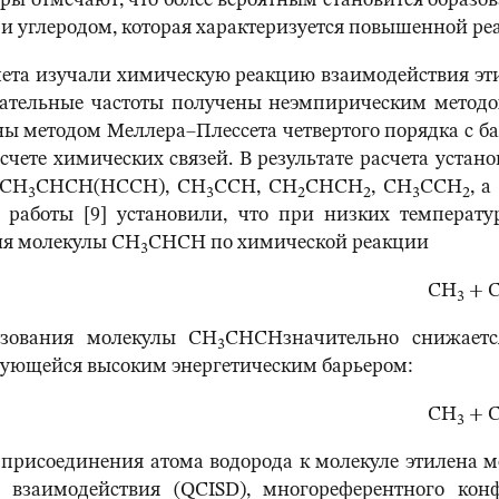
ры отмечают, что более вероятным становится образо
и углеродом, которая характеризуется повышенной ре
счета изучали химическую реакцию взаимодействия эти
бательные частоты получены неэмпирическим методо
ы методом Меллера–Плессета четвертого порядка с ба
чете химических связей. В результате расчета уста
 CH
CHCH(HCCH), CH
CCH, CH
CHCH
, CH
CCH
, 
3
3
2
2
3
2
 работы [9] установили, что при низких температу
ия молекулы CH
CHCH по химической реакции
3
CH
+ 
3
азования молекулы CH
CHCHзначительно снижаетс
3
ующейся высоким энергетическим барьером:
CH
+ 
3
 присоединения атома водорода к молекуле этилена 
о взаимодействия (QCISD), многореферентного кон