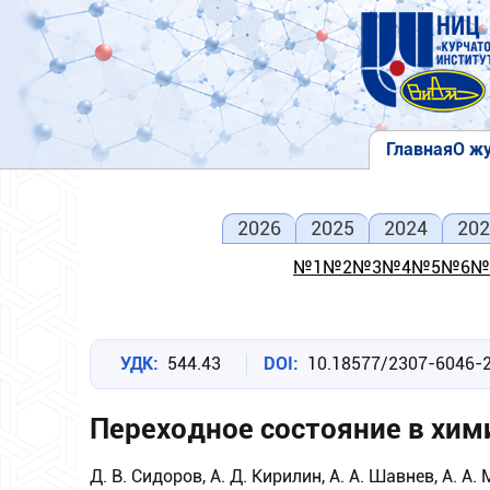
Перейти
к
основному
содержанию
Главная
О ж
Основна
навигаци
2026
2025
2024
202
№1
№2
№3
№4
№5
№6
№
УДК
544.43
DOI
10.18577/2307-6046-
Переходное состояние в хим
Д. В. Сидоров, А. Д. Кирилин, А. А. Шавнев, А. А. 