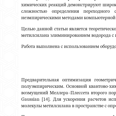
химических реакций демонстрируют широки
сложностью определения переходного 
неэмпирическими методами компьютерной
Целью данной статьи является теоретическ
метилсилана элиминированием водорода с п
Работа выполнена с использованием обору
Предварительная оптимизация геометри
полуэмпирическим. Основной квантово-хи
возмущений Меллера–Плессета второго пор
Gaussian [14]. Для ускорения расчетов 
молекулы метилсилана в пространстве с оп