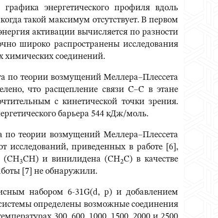
 графика энергетического профиля вдоль
огда такой максимум отсутствует. В первом
энергия активации вычисляется по разности
точно широко распространены исследования
х химических соединений.
ета по теории возмущений Меллера–Плессета
елено, что расщепление связи С–С в этане
очтительным с кинетической точки зрения.
ергетического барьера 544 кДж/моль.
та по теории возмущений Меллера–Плессета
т исследований, приведенных в работе [6],
а (СH
СН) и винилидена (СH
С) в качестве
3
2
боты [7] не обнаружили.
исным набором 6-31G(d, p) и добавлением
й системы определены возможные соединения
пературах 300, 600, 1000, 1500, 2000 и 2500