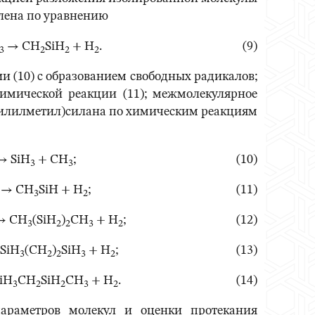
илена по уравнению
→ CH
SiH
+ H
. (9)
3
2
2
2
 (10) с образованием свободных радикалов;
имической реакции (11); межмолекулярное
(силилметил)силана по химическим реакциям
→ SiH
+ CH
; (10)
3
3
→ CH
SiH + H
;
(11)
3
2
→ CH
(SiH
)
CH
+ H
;
(12)
3
2
2
3
2
SiH
(CH
)
SiH
+ H
; (13)
3
2
2
3
2
iH
CH
SiH
CH
+ H
. (14)
3
2
2
3
2
параметров молекул и оценки протекания