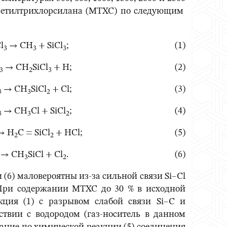
 метилтрихлорсилана (МТХС) по следующим
l
→ CH
+ SiCl
;
(1)
3
3
3
→ CH
SiCl
+ H;
(2)
3
2
3
→ CH
SiCl
+ Cl;
(3)
3
3
2
→ CH
Cl + SiCl
;
(4)
3
3
2
→ H
C = SiCl
+ HCl;
(5)
2
2
→ CH
SiCl + Cl
.
(6)
3
2
 (6) маловероятны из-за сильной связи Si–Cl
. При содержании МТХС до 30 % в исходной
кция (1) с разрывом слабой связи Si–C и
ствии с водородом (газ-носитель в данном