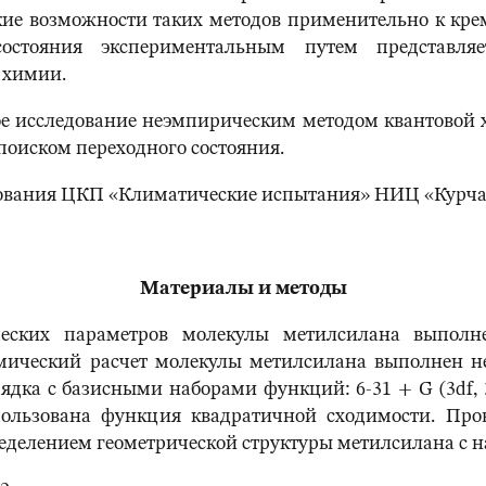
е возможности таких методов применительно к кре
состояния экспериментальным путем представляе
 химии.
ое исследование неэмпирическим методом квантовой
оиском переходного состояния.
дования ЦКП «Климатические испытания» НИЦ «Курча
Материалы и методы
ческих параметров молекулы метилсилана выпол
мический расчет молекулы метилсилана выполнен н
ядка с базисными наборами функций: 6-31 + G (3df,
использована функция квадратичной сходимости. Пр
ределением геометрической структуры метилсилана с н