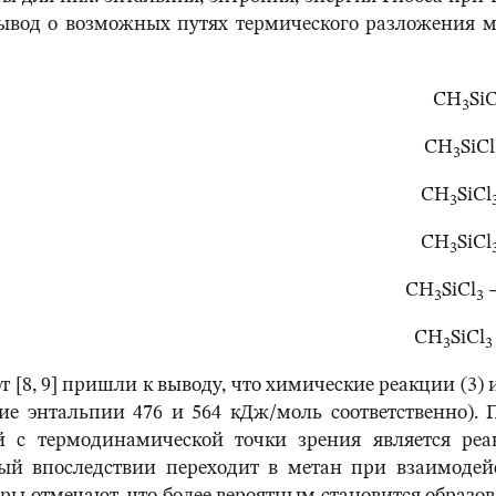
вывод о возможных путях термического разложения
CH
SiC
3
CH
SiCl
3
CH
SiCl
3
CH
SiCl
3
CH
SiCl
3
3
CH
SiCl
3
3
[8, 9] пришли к выводу, что химические реакции (3) и
ние энтальпии 476 и 564 кДж/моль соответственно)
й с термодинамической точки зрения является реа
ый впоследствии переходит в метан при взаимодей