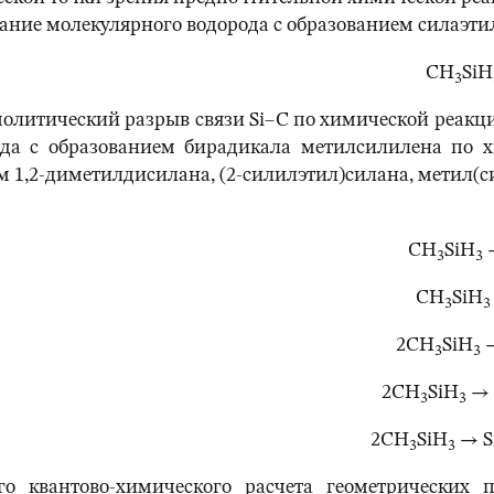
вание молекулярного водорода с образованием силаэт
CH
SiH
3
олитический разрыв связи Si‒C по химической реакции
ода с образованием бирадикала метилсилилена по х
м 1,2-диметилдисилана, (2-силилэтил)силана, метил
CH
SiH
3
3
CH
SiH
3
3
2CH
SiH
3
3
2CH
SiH
→ 
3
3
2CH
SiH
→ S
3
3
о квантово-химического расчета геометрических 