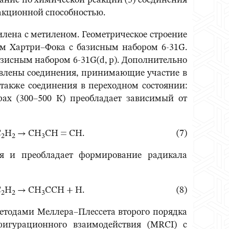
вание по химической реакции (5) соединения
акционной способностью.
лена с метиленом. Геометрическое строение
м Хартри–Фока с базисным набором 6-31G.
зисным набором 6-31G(d, p). Дополнительно
новлены соединения, принимающие участие в
а также соединения в переходном состоянии:
рах (300–500 К) преобладает зависимый от
C
H
→ CH
CH = CH. (7)
2
2
3
я и преобладает формирование радикала
C
H
→ CH
CCH + H. (8)
2
2
3
методами Меллера–Плессета второго порядка
фигурационного взаимодействия (MRCI) с