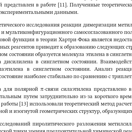
едставлен в работе [11]. Полученные теоретически
с экспериментальными данными.
оретического исследования реакции димеризации мети
и мультиконфигурационного самосогласованного поля
овой функции в теории Хартри-Фока является недоста
ных реагентов приводит к образованию следующих ст
ом состоянии образуется молекула этилена в синглет
ла дисилилена в синглетном состоянии. Взаимодейс
аэтилена в синглетном состоянии. Анализ реакци
 состояние наиболее стабильно по сравнению с триплет
для полярной π-связи силаэтилена представлено в 
тальным путем затруднительно из-за короткого врем
ы работы [13] использовали теоретический метод расче
й и изогнутой геометрических структур, образующих
исследований пиролитического разложения метилси
ической точки зрения предпочтительной химической р