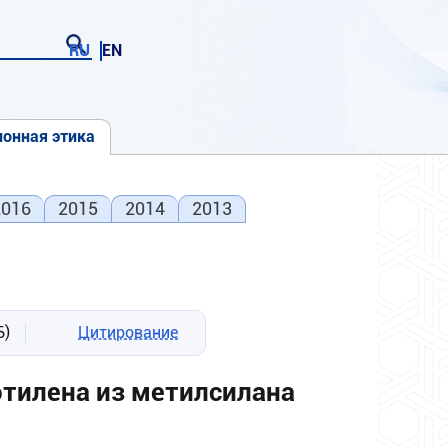
RU
EN
онная этика
2016
2015
2014
2013
Б)
Цитирование
этилена из метилсилана