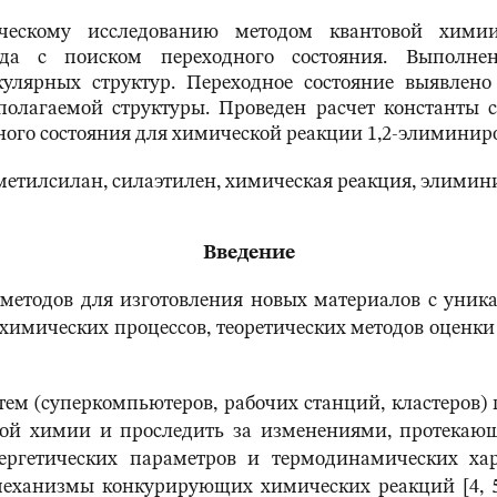
ическому исследованию методом квантовой хими
да с поиском переходного состояния. Выполнен
кулярных структур. Переходное состояние выявлен
полагаемой структуры. Проведен расчет константы 
ого состояния для химической реакции 1,2-элиминир
 метилсилан, силаэтилен, химическая реакция, элимин
Введение
методов для изготовления новых материалов с уник
химических процессов, теоретических методов оценки 
м (суперкомпьютеров, рабочих станций, кластеров) п
вой химии и проследить за изменениями, протекающ
ергетических параметров и термодинамических хара
 механизмы конкурирующих химических реакций [4, 