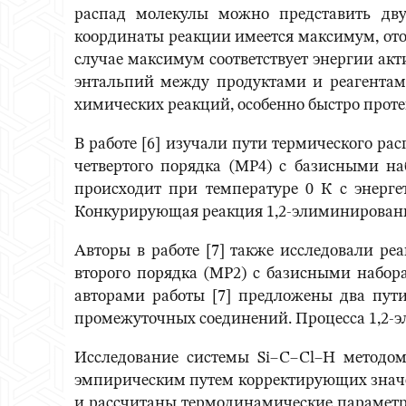
распад молекулы можно представить дву
координаты реакции имеется максимум, ото
случае максимум соответствует энергии ак
энтальпий между продуктами и реагентами
химических реакций, особенно быстро прот
В работе [6] изучали пути термического р
четвертого порядка (MP4) с базисными на
происходит при температуре 0 К с энерге
Конкурирующая реакция 1,2-элиминирования
Авторы в работе [7] также исследовали р
второго порядка (MP2) с базисными набора
авторами работы [7] предложены два пути
промежуточных соединений. Процесса 1,2-э
Исследование системы Si–C–Cl–H методом
эмпирическим путем корректирующих значен
и рассчитаны термодинамические параметры д