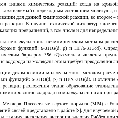
мя типами химических реакций: когда на кривой
ждествляемый с переходным состоянием молекулы, и к
тивации для данной химической реакции, во втором – 
 реакции. В научно-технической литературе доста
екающих превращений, в том числе и для непредельны
аспада молекулы этана неэмпирическим методом расч
борами функций: 6-311G(d, p) и HF/6-31G(d). Опред
тическим барьером 356 кДж/моль и является предп
 водорода из молекулы этана требует преодоления эн
еакции декомпозиции молекулы этана методом расче
ми функций: 6-311G(d, p) и HF/6-31G(d). В отличие о
 реакции разложения этана: образование этилиден
лиминирования водорода из молекулы этана авторы ра
 Меллера–Плессета четвертого порядка (MP4) с баз
ий связей представлено в работе [8]. Для изучаемо
ля них: энтальпия, энтропия, энергия Гиббса при тем