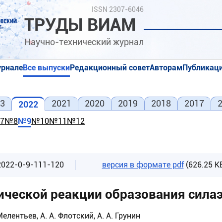
Поиск
ISSN 2307-6046
ТРУДЫ ВИАМ
Научно-технический журнал
урнале
Все выпуски
Редакционный совет
Авторам
Публикаци
я
я
3
2021
2020
2019
2018
2017
2022
7
№8
№9
№10
№11
№12
2022-0-9-111-120
версия в формате pdf
(626.25 К
ической реакции образования сила
Мелентьев, А. А. Флотский, А. А. Грунин