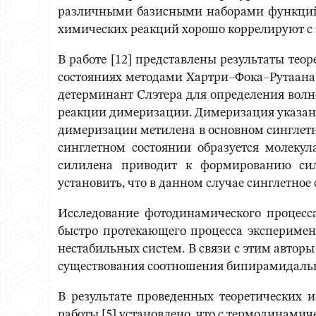
различными базисными наборами функций пр
химических реакций хорошо коррелируют 
В работе [12] представлены результаты те
состояниях методами Хартри–Фока–Рутаана 
детерминант Слэтера для определения волн
реакции димеризации. Димеризация указан
димеризации метилена в основном синглетн
синглетном состоянии образуется молеку
силилена приводит к формированию сил
установить, что в данном случае синглетное
Исследование фотодинамического процесса 
быстро протекающего процесса эксперимен
нестабильных систем. В связи с этим автор
существования соотношения бипирамидально
В результате проведенных теоретических 
работы [5] установлено, что с термодинам