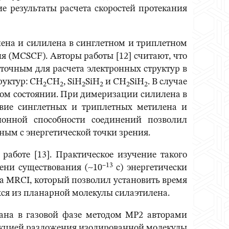
е результаты расчета скоростей протекания
лена и силилена в синглетном и триплетном
 (MCSCF). Авторы работы [12] считают, что
точным для расчета электронных структур в
руктур: CH
CH
, SiH
SiH
и CH
SiH
. В случае
2
2
2
2
2
2
ном состоянии. При димеризации силилена в
твие синглетных и триплетных метилена и
онной способности соединений позволил
ным с энергетической точки зрения.
работе [13]. Практическое изучение такого
–13
ени существования (~10
с) энергетически
та MRCI, который позволил установить время
ся из планарной молекулы силаэтилена.
лана в газовой фазе методом MP2 авторами
еакцией разложения изолированной молекулы