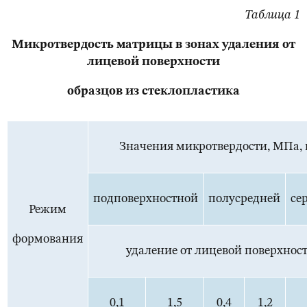
Таблица 1
Микротвердость матрицы в зонах удаления от
лицевой поверхности
образцов из стеклопластика
Значения микротвердости, МПа, 
подповерхностной
полусредней
се
Режим
формования
удаление от лицевой поверхнос
0,1
1,5
0,4
1,2