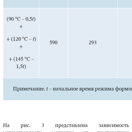
(90 °С – 0,5
t
)
+
+ (120 °С –
t
)
590
293
+
+ (145 °С –
1,5
t
)
Примечание.
t
– начальное время режима формо
На рис. 3 представлена зависимость