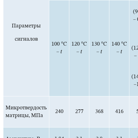
(9
– 
Параметры
сигналов
100 °С
120 °С
130 °С
140 °С
(1
–
t
–
t
–
t
–
t
–
(1
–
Микротвердость
240
277
368
416
матрицы, МПа