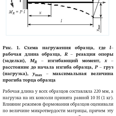
Рис. 1. Схема нагружения образца, где
l
–
рабочая длина образца,
R
– реакция опоры
(заделки),
M
– изгибающий момент,
x
–
R
расстояние до начала изгиба образца,
P
– груз
(нагрузка),
y
– максимальная величина
max
прогиба торца образца
Рабочая длина у всех образцов составляла 220 мм, а
нагрузка на их консоли принята равной 10 Н (1 кг).
Влияние режимов формования образцов оценивали
по величине микротвердости матрицы, причем эту