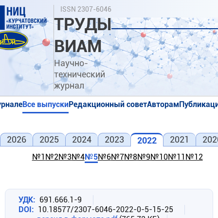
Перейти
Поиск
ISSN 2307-6046
к
ТРУДЫ
основному
содержанию
ВИАМ
Научно-
технический
журнал
урнале
Все выпуски
Редакционный совет
Авторам
Публикаци
я
я
2026
2025
2024
2023
2021
202
2022
№1
№2
№3
№4
№5
№6
№7
№8
№9
№10
№11
№12
УДК
691.666.1-9
DOI
10.18577/2307-6046-2022-0-5-15-25