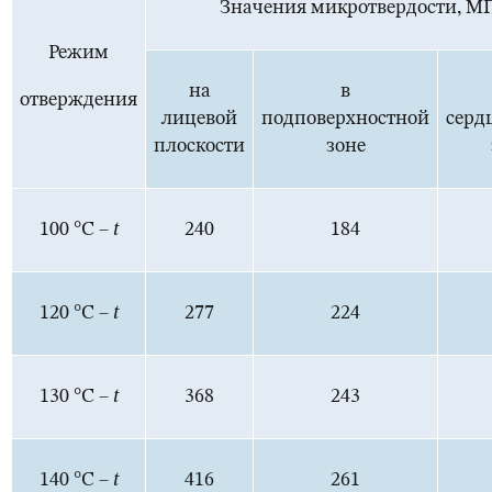
Значения микротвердости, М
Режим
на
в
отверждения
лицевой
подповерхностной
серд
плоскости
зоне
100 °С –
t
240
184
120 °С –
t
277
224
130 °С –
t
368
243
140 °С –
t
416
261