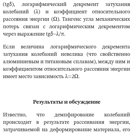
(tgδ), логарифмический декремент затухания
колебаний (λ) и коэффициент относительного
рассеяния энергии (Ω). Тангенс угла механических
потерь связан с логарифмическим декрементом
через выражение tgδ~λ/π.
Если величина логарифмического декремента
затухания колебаний невелика (что свойственно
алюминиевым и титановым сплавам), между ним и
коэффициентом относительного рассеяния энергии
имеет место зависимость λ=2Ω.
Результаты и обсуждение
Известно, что демпфирование колебаний
происходит в результате рассеивания энергии,
затрачиваемой на деформирование материала, его