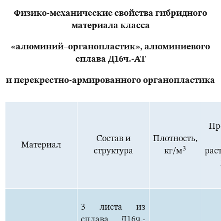
Физико-механические свойства гибридного
материала класса
«алюминий–органопластик», алюминиевого
сплава Д16ч.-АТ
и перекрестно-армированного органопластика
Пр
Состав и
Плотность,
Материал
3
структура
кг/м
рас
3 листа из
сплава Д16ч.-