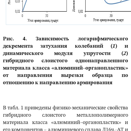
Рис. 4. Зависимость логарифмического
декремента затухания колебаний (
1
) и
динамического модуля упругости (
2
)
гибридного слоистого однонаправленного
материала класса «алюминий–органопластик»
от направления вырезки образца по
отношению к направлению армирования
В табл. 1 приведены физико-механические свойства
гибридного слоистого металлополимерного
материала класса «алюминий–органопластик» и
его компонентов – алюминиевого сплава Д16ч.-АТ и