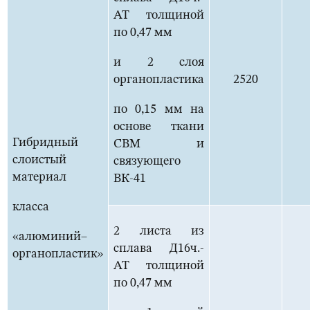
АТ толщиной
по 0,47 мм
и 2 слоя
органопластика
2520
по 0,15 мм на
основе ткани
Гибридный
СВМ и
слоистый
связующего
материал
ВК-41
класса
2 листа из
«алюминий–
сплава Д16ч.-
органопластик»
АТ толщиной
по 0,47 мм