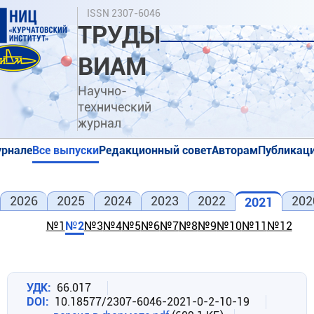
Перейти
Поиск
ISSN 2307-6046
к
ТРУДЫ
основному
содержанию
ВИАМ
Научно-
технический
журнал
урнале
Все выпуски
Редакционный совет
Авторам
Публикаци
я
я
2026
2025
2024
2023
2022
202
2021
№1
№2
№3
№4
№5
№6
№7
№8
№9
№10
№11
№12
УДК
66.017
DOI
10.18577/2307-6046-2021-0-2-10-19