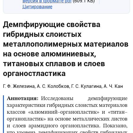
версия в формате pdf
(609.1 КБ)
Цитирование
Демпфирующие свойства
гибридных слоистых
металлополимерных материалов
на основе алюминиевых,
титановых сплавов и слоев
органостластика
Г. Ф. Железина, А. С. Колобков, Г. С. Кулагина, А. Ч. Кан
Аннотация
Исследованы демпфирующие
характеристики гибридных слоистых материалов
классов «алюминий–органопластик» и «титан–
органопластик» на основе металлических листов
и слоев арамидного органопластика. Показано,
что уровень демпфирующих свойств гибридных