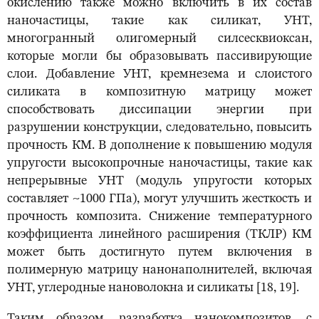
окислению также можно включить в их состав
наночастицы, такие как силикат, УНТ,
многогранный олигомерный силсесквиоксан,
которые могли бы образовывать пассивирующие
слои. Добавление УНТ, кремнезема и слоистого
силиката в композитную матрицу может
способствовать диссипации энергии при
разрушении конструкции, следовательно, повысить
прочность КМ. В дополнение к повышению модуля
упругости высокопрочные наночастицы, такие как
непрерывные УНТ (модуль упругости которых
составляет ~1000 ГПа), могут улучшить жесткость и
прочность композита. Снижение температурного
коэффициента линейного расширения (ТКЛР) КМ
может быть достигнуто путем включения в
полимерную матрицу нанонаполнителей, включая
УНТ, углеродные нановолокна и силикаты [18, 19].
Таким образом, разработка нанокомпозитов, с