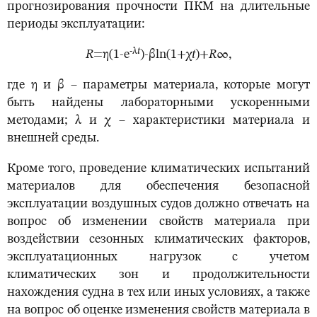
прогнозирования прочности ПКМ на длительные
периоды эксплуатации:
-λ
t
R
=η(1-e
)-βln(1+χ
t
)+
R
∞,
где η и β – параметры материала, которые могут
быть найдены лабораторными ускоренными
методами; λ и χ – характеристики материала и
внешней среды.
Кроме того, проведение климатических испытаний
материалов для обеспечения безопасной
эксплуатации воздушных судов должно отвечать на
вопрос об изменении свойств материала при
воздействии сезонных климатических факторов,
эксплуатационных нагрузок с учетом
климатических зон и продолжительности
нахождения судна в тех или иных условиях, а также
на вопрос об оценке изменения свойств материала в