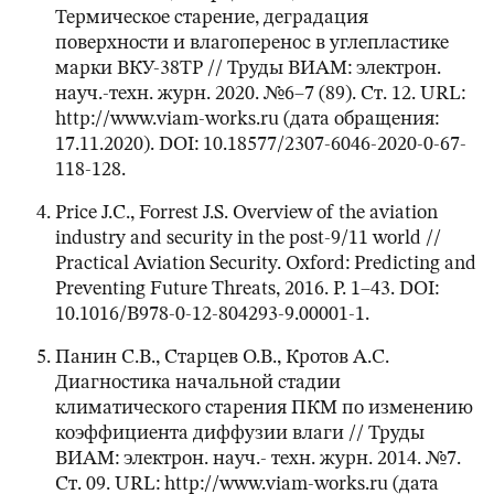
Термическое старение, деградация
поверхности и влагоперенос в углепластике
марки ВКУ-38ТР // Труды ВИАМ: электрон.
науч.-техн. журн. 2020. №6–7 (89). Ст. 12. URL:
http://www.viam-works.ru (дата обращения:
17.11.2020). DOI: 10.18577/2307-6046-2020-0-67-
118-128.
Price J.C., Forrest J.S. Overview of the aviation
industry and security in the post-9/11 world //
Practical Aviation Security. Oxford: Predicting and
Preventing Future Threats, 2016. P. 1–43. DOI:
10.1016/B978-0-12-804293-9.00001-1.
Панин С.В., Старцев О.В., Кротов А.С.
Диагностика начальной стадии
климатического старения ПКМ по изменению
коэффициента диффузии влаги // Труды
ВИАМ: электрон. науч.- техн. журн. 2014. №7.
Ст. 09. URL: http://www.viam-works.ru (дата