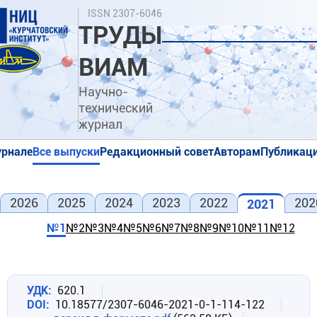
Перейти
Поиск
ISSN 2307-6046
к
ТРУДЫ
основному
содержанию
ВИАМ
Научно-
технический
журнал
урнале
Все выпуски
Редакционный совет
Авторам
Публикаци
я
я
2026
2025
2024
2023
2022
202
2021
№1
№2
№3
№4
№5
№6
№7
№8
№9
№10
№11
№12
УДК
620.1
DOI
10.18577/2307-6046-2021-0-1-114-122