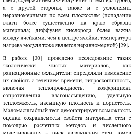
света, содержанием УФ-излучения и температурой),
а с другой стороны, также и с условиями,
неравномерными по всем плоскостям (попадание
влаги более существенно на краю образца
материала; диффузия кислорода более важна
между ячейками, чем в центре ячейки; температура
нагрева модуля тоже является неравномерной) [29].
В работе [30] проведено исследование таких
экологически чистых материалов, как
радиационные охладители: определяли изменение
их свойств с течением времени, гигроскопичность,
включая теплопроводность, коэффициент
сопротивления влагонасыщению, удельную
теплоемкость, насыпную плотность и пористость.
Маломасштабный тест демонстрирует возможность
оценки сохраняемости свойств материала стен с
помощью расчетных методов и численного
моделирования – риск увлажнения стен домов