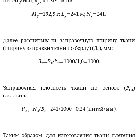
нитей утка (
N
) в 1 м
ткани:
у
М
=192,5 г;
L
=241 м;
N
=241.
у
у
у
Далее рассчитывали заправочную ширину ткани
(ширину заправки ткани по берду) (
В
), мм:
з
В
=
В
/
k
=1000/1,0=1000.
з
т
н
Заправочная плотность ткани по основе (
Р
)
оз
составила:
Р
=
N
/
В
=241/1000=0,24 (нитей/мм).
оз
o
з
Таким образом, для изготовления ткани плетения