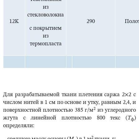
из
стекловолокна
12K
290
Поло
с покрытием
из
термопласта
Для разрабатываемой ткани плетения саржа 2×2 с
числом нитей в 1 см по основе и утку, равным 2,4, и
2
поверхностной плотностью 385 г/м
из углеродного
жгута с линейной плотностью 800 текс (
Т
)
ф
определяли:
2