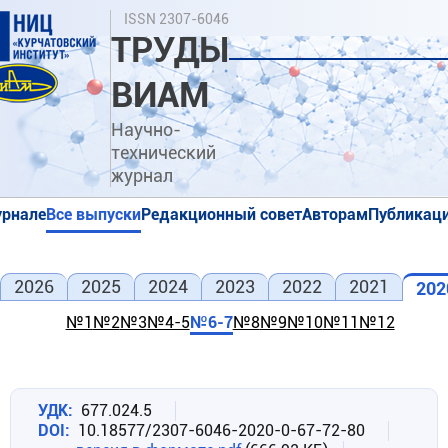
Перейти
Поиск
ISSN 2307-6046
к
ТРУДЫ
основному
содержанию
ВИАМ
Научно-
технический
журнал
урнале
Все выпуски
Редакционный совет
Авторам
Публикаци
я
я
2026
2025
2024
2023
2022
2021
202
№1
№2
№3
№4-5
№6-7
№8
№9
№10
№11
№12
УДК
677.024.5
DOI
10.18577/2307-6046-2020-0-67-72-80