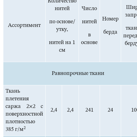
Количество
Шир
нитей
Число
запр
Номер
по основе/
нитей
Ассортимент
ткан
утку,
берда
в
пере
нитей на 1
основе
берд
см
Равнопрочные ткани
Ткань
плетения
саржа 2×2 с
2,4
2,4
241
24
10
поверхностной
плотностью
2
385 г/м