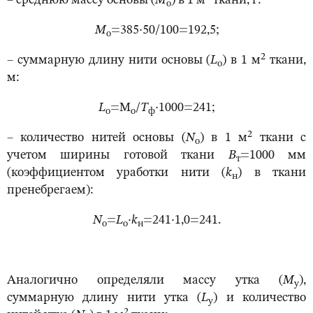
– среднюю массу основы (
М
) в 1 м
ткани, г:
о
М
=385·50/100=192,5;
о
2
– суммарную длину нити основы (
L
) в 1 м
ткани,
o
м:
L
=M
/
Т
·1000=241;
o
o
ф
2
– количество нитей основы (
N
) в 1 м
ткани с
o
учетом ширины готовой ткани
В
=1000 мм
т
(коэффициентом уработки нити (
k
) в ткани
н
пренебрегаем):
N
=
L
·
k
=241·1,0=241.
o
o
н
Аналогично определяли массу утка (
М
),
у
суммарную длину нити утка (
L
) и количество
у
2