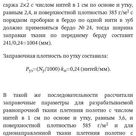
саржа 2×2 с числом нитей в 1 см по основе и утку,
2
равным 2,4, и поверхностной плотностью 385 г/м
с
порядком проборки в бердо по одной нити в зуб
должно применяться бердо №24, тогда ширина
заправки ткани по переднему берду составит
241/0,24=1004 (мм).
Заправочная плотность по утку составила:
Р
=(
N
/1000)·
k
=0,24 (нитей/мм).
уз
у
н
В такой же последовательности рассчитали
заправочные параметры для разрабатываемой
равнопрочной ткани плетения полотно с числом
нитей в 1 см по основе и утку, равным 3,6, и
2
поверхностной плотностью 585 г/м
и для
однонаправленной ткани плетения полотно с