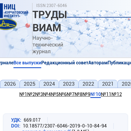
Перейти
Поиск
ISSN 2307-6046
к
ТРУДЫ
основному
содержанию
ВИАМ
Научно-
технический
журнал
урнале
Все выпуски
Редакционный совет
Авторам
Публикаци
я
я
2026
2025
2024
2023
2022
2021
202
№1
№2
№3
№4
№5
№6
№7
№8
№9
№10
№11
№12
УДК
669.017
DOI
10.18577/2307-6046-2019-0-10-84-94