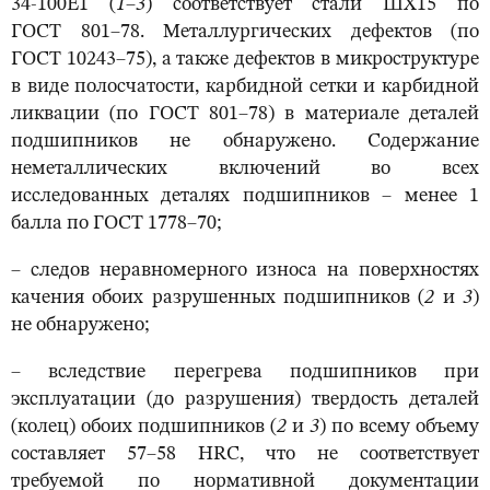
34-100Е1 (
1
–
3
) соответствует стали ШХ15 по
ГОСТ 801–78. Металлургических дефектов (по
ГОСТ 10243–75), а также дефектов в микроструктуре
в виде полосчатости, карбидной сетки и карбидной
ликвации (по ГОСТ 801–78) в материале деталей
подшипников не обнаружено. Содержание
неметаллических включений во всех
исследованных деталях подшипников – менее 1
балла по ГОСТ 1778–70;
– следов неравномерного износа на поверхностях
качения обоих разрушенных подшипников (
2
и
3
)
не обнаружено;
– вследствие перегрева подшипников при
эксплуатации (до разрушения) твердость деталей
(колец) обоих подшипников (
2
и
3
) по всему объему
составляет 57–58 НRC, что не соответствует
требуемой по нормативной документации