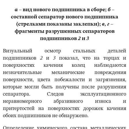
а –
вид нового подшипника в сборе;
б –
составной сепаратор нового подшипника
(стрелками показаны заклепки);
в
,
г –
фрагменты разрушенных сепараторов
подшипников
2
и
3
Визуальный осмотр стальных деталей
подшипников
2
и
3
показал, что на торцах и
поверхностях качения колец наблюдаются
незначительные механические повреждения
поверхности, цвета побежалости и загрязнения,
которые могли быть получены после разрушения
сепаратора. Следов эксплуатационного
неравномерного абразивного износа и
притертостей на поверхностях дорожек качения
обоих подшипников не обнаружено.
Определение химического состава металлических