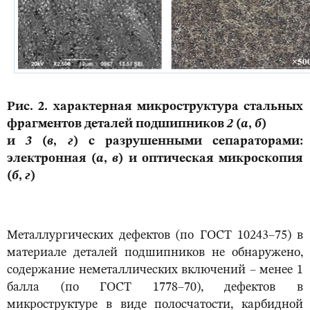
Рис. 2. характерная микроструктура стальных
фрагментов деталей подшипников
2
(
а
,
б
)
и
3
(
в
,
г
) с разрушенными сепараторами:
электронная (
а
,
в
) и оптическая микроскопия
(
б
,
г
)
Металлургических дефектов (по ГОСТ 10243–75) в
материале деталей подшипников не обнаружено,
содержание неметаллических включений – менее 1
балла (по ГОСТ 1778–70), дефектов в
микроструктуре в виде полосчатости, карбидной