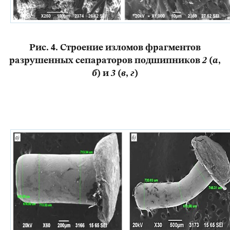
Рис. 4. Строение изломов фрагментов
разрушенных сепараторов подшипников
2
(
а
,
б
) и
3
(
в
,
г
)