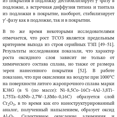
из покрытия в подложку дестабилизирует γʹ-фазу в
подложке, а встречная диффузия титана и тантала
из подложки в покрытие, наоборот, стабилизирует
γʹ-фазу как в подложке, так и в покрытии.
В то же время некоторыми исследователями
отмечается, что рост ТСОЗ является предельным
критерием выхода из строя серийных ТЗП [49–51].
Результаты исследования показали, что характер
роста оксидного слоя зависит не только от
химического состава сплава, но также от размера
зерен нанесенного покрытия [52]. В работе
показано, что при окислении на воздухе при 1000°C
на поверхности литого жаропрочного сплава марки
K38G (в % (по массе): Ni–8,5Co–16Cr–4Al–3,8Ti–
1,75Ta–0,8Nb–2,7W–1,8Mo–0,16C) образуется слой
Cr
O
, в то время как его наноструктурированный
2
3
аналог, полученный напылением, образует оксид
Al
O
. Селективное окисление алюминия и