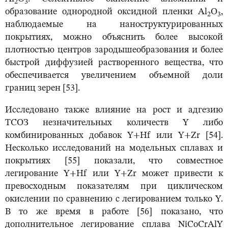
2
3
образование однородной оксидной пленки Al
O
,
2
3
наблюдаемые на наноструктурированных
покрытиях, можно объяснить более высокой
плотностью центров зародышеобразования и более
быстрой диффузией растворенного вещества, что
обеспечивается увеличением объемной доли
границ зерен [53].
Исследовано также влияние на рост и адгезию
ТСОЗ незначительных количеств Y либо
комбинированных добавок Y+Hf или Y+Zr [54].
Несколько исследований на модельных сплавах и
покрытиях [55] показали, что совместное
легирование Y+Hf или Y+Zr может привести к
превосходным показателям при циклическом
окислении по сравнению с легированием только Y.
В то же время в работе [56] показано, что
дополнительное легирование сплава NiCoCrAlY