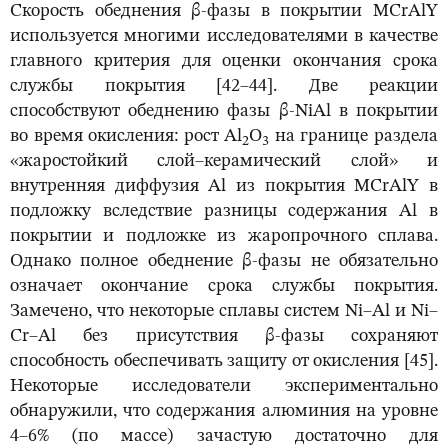
Скорость обеднения β-фазы в покрытии MCrAlY
используется многими исследователями в качестве
главного критерия для оценки окончания срока
службы покрытия [42–44]. Две реакции
способствуют обеднению фазы β-NiAl в покрытии
во время окисления: рост Al
O
на границе раздела
2
3
«жаростойкий слой–керамический слой» и
внутренняя диффузия Al из покрытия MCrAlY в
подложку вследствие разницы содержания Al в
покрытии и подложке из жаропрочного сплава.
Однако полное обеднение β-фазы не обязательно
означает окончание срока службы покрытия.
Замечено, что некоторые сплавы систем Ni–Al и Ni–
Cr–Al без присутствия β-фазы сохраняют
способность обеспечивать защиту от окисления [45].
Некоторые исследователи экспериментально
обнаружили, что содержания алюминия на уровне
4–6% (по массе) зачастую достаточно для