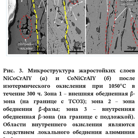
Рис. 3. Микроструктура жаростойких слоев
NiCoCrAlY (
а
) и CoNiCrAlY (
б
) после
изотермического окисления при 1050°C в
течение 300 ч. Зона 1 – внешняя обедненная β-
зона (на границе с ТСОЗ); зона 2 – зона
обеднения β-фазы; зона 3 – внутренняя
обедненная β-зона (на границе
с подложкой).
Области внутреннего окисления являются
следствием локального обеднения алюминия