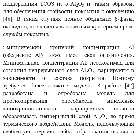
поддержания ТСОЗ из α-Al
O
и, таким образом,
2
3
для обеспечения стойкости покрытия к окислению
[46]. В таких случаях полное обеднение β-фазы,
очевидно, не является адекватным критерием срока
службы покрытия.
Эмпирический критерий концентрации Al
(обеднение Al) также имеет свои ограничения.
Минимальная концентрация Al, необходимая для
создания непрерывного слоя Al
O
, варьируется в
2
3
зависимости от состава покрытия. Поэтому
требуется более сложная модель. В работе [47]
разработана и опробована модель для
прогнозирования способности никелевых
монокристаллических жаропрочных сплавов
образовывать непрерывный слой Al
O
во время
2
3
термического воздействия. Модель, использующая
свободную энергию Гиббса образования оксида в