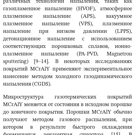
различных технологий напыления, таких как
газопламенное напыление (HVOF), атмосферное
плазменное напыление (APS), вакуумное
плазменное напыление (VPS), плазменное
напыление при низком давлении (LPPS),
детонационное напыление с использованием
соответствующих порошковых сплавов, ионно-
плазменное напыление (PA-PVD, Magnetron
sputtering) [9–14]. В некоторых исследованиях
покрытий MCrAlY применяют экспериментальное
нанесение методом холодного газодинамического
напыления (CGDS).
Микроструктура газотермических покрытий
MCrAlY меняется от состояния в исходном порошке
до конечного покрытия. Порошки MCrAlY обычно
получают методом газового распыления, при
котором в результате быстрого охлаждения
формируется дендритная структура [15]. В