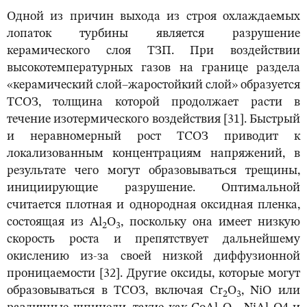
Одной из причин выхода из строя охлаждаемых
лопаток турбины является разрушение
керамического слоя ТЗП. При воздействии
высокотемпературных газов на границе раздела
«керамический слой–жаростойкий слой» образуется
ТСОЗ, толщина которой продолжает расти в
течение изотермического воздействия [31]. Быстрый
и неравномерный рост ТСОЗ приводит к
локализованным концентрациям напряжений, в
результате чего могут образовываться трещины,
инициирующие разрушение. Оптимальной
считается плотная и однородная оксидная пленка,
состоящая из Al
O
, поскольку она имеет низкую
2
3
скорость роста и препятствует дальнейшему
окислению из-за своей низкой диффузионной
проницаемости [32]. Другие оксиды, которые могут
образовываться в ТСОЗ, включая Cr
O
, NiO или
2
3