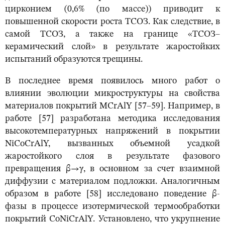
цирконием (0,6% (по массе)) приводит к
повышенной скорости роста ТСОЗ. Как следствие, в
самой ТСОЗ, а также на границе «ТСОЗ–
керамический слой» в результате жаростойких
испытаний образуются трещины.
В последнее время появилось много работ о
влиянии эволюции микроструктуры на свойства
материалов покрытий MCrAlY [57–59]. Например, в
работе [57] разработана методика исследования
высокотемпературных напряжений в покрытии
NiCoCrAlY, вызванных объемной усадкой
жаростойкого слоя в результате фазового
превращения β→γ, в основном за счет взаимной
диффузии с материалом подложки. Аналогичным
образом в работе [58] исследовано поведение β-
фазы в процессе изотермической термообработки
покрытий CoNiCrAlY. Установлено, что укрупнение