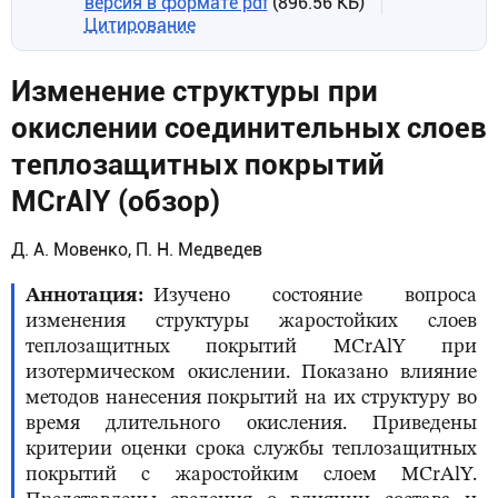
версия в формате pdf
(896.56 КБ)
Цитирование
Изменение структуры при
окислении соединительных слоев
теплозащитных покрытий
MCrAlY (обзор)
Д. А. Мовенко, П. Н. Медведев
Аннотация
Изучено состояние вопроса
изменения структуры жаростойких слоев
теплозащитных покрытий MCrAlY при
изотермическом окислении. Показано влияние
методов нанесения покрытий на их структуру во
время длительного окисления. Приведены
критерии оценки срока службы теплозащитных
покрытий с жаростойким слоем MCrAlY.