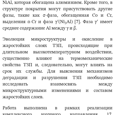
NiAl, которая обогащена алюминием. Кроме того, в
структуре покрытия могут присутствовать другие
фазы, такие как σ-фаза, обогащенная Co и Cr,
выделения α-Cr и фаза γʹ(Ni
Al) [7]. Фаза γʹ имеет
3
среднее содержание Al между γ и β.
Эволюция микроструктуры и окисление в
жаростойких слоях ТЗП, происходящие при
длительном высокотемпературном воздействии,
существенно влияют на термомеханические
свойства ТЗП и, следовательно, могут влиять на
срок их службы. Для выяснения механизмов
деградации и разрушения ТЗП необходимо
исследовать взаимосвязь между
микроструктурными изменениями и составом
жаростойких слоев.
Работа выполнена в рамках реализации
комплексного научного направления 17.