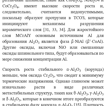
различные шпинели, такие как CoAl
O
, NiAl
O4 и
2
4
2
CoCr
O
, имеют высокие скорости роста и,
2
4
следовательно, считаются недопустимыми,
поскольку образуют протрузии в ТСОЗ, которые
инициируют механизмы разрушения
керамического слоя [31, 33, 34]. Для жаростойкого
слоя MCrAlY основным источником Al для
образования Al
O
является фаза β-NiAl (βʹ-CoAl).
2
3
Другие оксиды, включая NiO или смешанные
оксиды шпинельного типа, будут образовываться по
мере снижения концентрации Al.
Скорость роста стабильного α-Al
O
(корунда)
2
3
меньше, чем оксида Cr
O
, что сводит к минимуму
2
3
термические напряжения. Однако глинозем может
изначально расти в виде различных
метастабильных структур, таких как θ-Al
O
, γ-Al
O
2
3
2
3
и δ-Al
O
, которые в конечном итоге преобразуются
2
3
в стабильную фазу корунда α-Al
O
[35]. Плотность