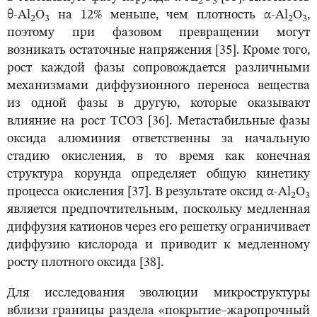
2
3
θ-Al
O
на 12% меньше, чем плотность α-Al
O
,
2
3
2
3
поэтому при фазовом превращении могут
возникать остаточные напряжения [35]. Кроме того,
рост каждой фазы сопровождается различными
механизмами диффузионного переноса вещества
из одной фазы в другую, которые оказывают
влияние на рост ТСОЗ [36]. Метастабильные фазы
оксида алюминия ответственны за начальную
стадию окисления, в то время как конечная
структура корунда определяет общую кинетику
процесса окисления [37]. В результате оксид α-Al
O
2
3
является предпочтительным, поскольку медленная
диффузия катионов через его решетку ограничивает
диффузию кислорода и приводит к медленному
росту плотного оксида [38].
Для исследования эволюции микроструктуры
вблизи границы раздела «покрытие–жаропрочный