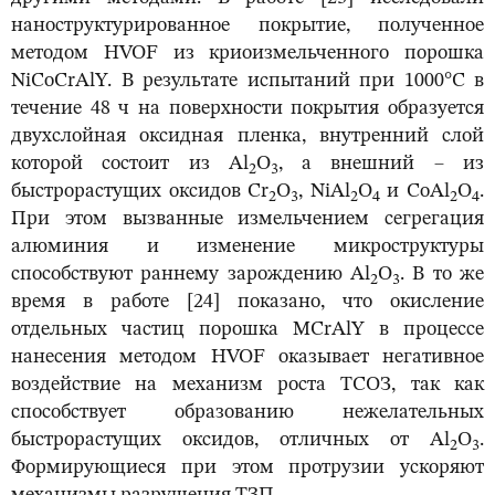
наноструктурированное покрытие, полученное
методом HVOF из криоизмельченного порошка
NiCoCrAlY. В результате испытаний при 1000°C в
течение 48 ч на поверхности покрытия образуется
двухслойная оксидная пленка, внутренний слой
которой состоит из Al
O
, а внешний – из
2
3
быстрорастущих оксидов Cr
O
, NiAl
O
и CoAl
O
.
2
3
2
4
2
4
При этом вызванные измельчением сегрегация
алюминия и изменение микроструктуры
способствуют раннему зарождению Al
O
. В то же
2
3
время в работе [24] показано, что окисление
отдельных частиц порошка MCrAlY в процессе
нанесения методом HVOF оказывает негативное
воздействие на механизм роста ТСОЗ, так как
способствует образованию нежелательных
быстрорастущих оксидов, отличных от Al
O
.
2
3
Формирующиеся при этом протрузии ускоряют