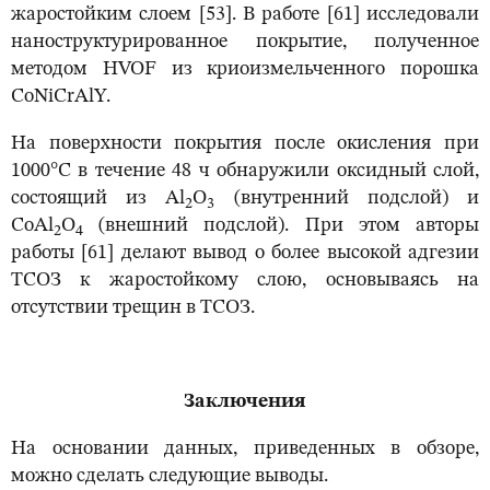
жаростойким слоем [53]. В работе [61] исследовали
наноструктурированное покрытие, полученное
методом HVOF из криоизмельченного порошка
CoNiCrAlY.
На поверхности покрытия после окисления при
1000°С в течение 48 ч обнаружили оксидный слой,
состоящий из Al
O
(внутренний подслой) и
2
3
CoAl
O
(внешний подслой). При этом авторы
2
4
работы [61] делают вывод о более высокой адгезии
ТСОЗ к жаростойкому слою, основываясь на
отсутствии трещин в ТСОЗ.
Заключения
На основании данных, приведенных в обзоре,
можно сделать следующие выводы.