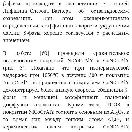
β-фазы происходит в соответствии с теорией
Лифшица–Слезова–Вагнера об оствальдовском
созревании. При этом экспериментально
определенный коэффициент скорости укрупнения
частиц β-фазы хорошо согласуется с расчетным
значением.
В работе [60] проводили сравнительное
исследование покрытий NiCoCrAlY и CoNiCrAlY
(рис. 3). Показано, что при изотермической
выдержке при 1050°C в течение 300 ч покрытие
NiCoCrAlY по сравнению с покрытием CoNiCrAlY
демонстрирует более низкую скорость обеднения β-
фазы и меньший коэффициент взаимной
диффузии алюминия. Кроме того, ТСОЗ в
покрытии NiCoCrAlY состоит в основном из Al
O
, в
2
3
то время как между тонким слоем Al
O
и
2
3
керамическим слоем покрытия CoNiCrAlY