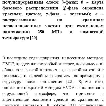
полунепрерывным слоем β-фазы;
б
– карта
фазового распределения (β-фаза окрашена
красным цветом, γ-фаза – зеленым);
в
–
растрескивание по границам
нерасплавленных частиц при сжимающем
напряжении 250 МПа и комнатной
температуре [20]
В последние годы покрытия, нанесенные методом
HVOF, представляют особый интерес, поскольку они
обладают высокой плотностью, высокой адгезией к
подложке и способны сохранять наноразмерную
структуру после напыления [22]. Кроме того,
нанесение покрытий методом HVOF выполняется в
окружающей атмосфере, что приводит к
значительной экономии средств по сравнению с
другими методами. В работе [23] исследовали