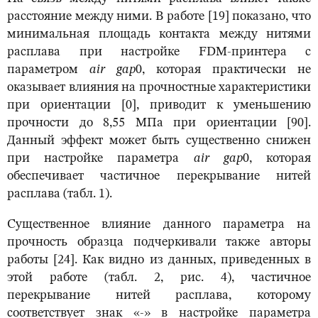
расстояние между ними. В работе [19] показано, что
минимальная площадь контакта между нитями
расплава при настройке FDM-принтера с
параметром
а
ir
gap
0, которая практически не
оказывает влияния на прочностные характеристики
при ориентации [0], приводит к уменьшению
прочности до 8,55 МПа при ориентации [90].
Данный эффект может быть существенно снижен
при настройке параметра
а
ir
gap
0, которая
обеспечивает частичное перекрывание нитей
расплава (табл. 1).
Существенное влияние данного параметра на
прочность образца подчеркивали также авторы
работы [24]. Как видно из данных, приведенных в
этой работе (табл. 2, рис. 4), частичное
перекрывание нитей расплава, которому
соответствует знак «-» в настройке параметра