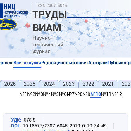
Перейти
Поиск
ISSN 2307-6046
к
ТРУДЫ
основному
содержанию
ВИАМ
Научно-
технический
журнал
урнале
Все выпуски
Редакционный совет
Авторам
Публикаци
я
я
2026
2025
2024
2023
2022
2021
202
№1
№2
№3
№4
№5
№6
№7
№8
№9
№10
№11
№12
УДК
678.8
DOI
10.18577/2307-6046-2019-0-10-34-49