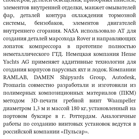
спойлеров, деталей освещения, приборных панелей,
элементов внутренней отделки, манжет омывателей
фар, деталей контура охлаждения тормозной
системы, бензобаков, элементов двигателей
внутреннего сгорания. NASA использовало АТ для
создания деталей марсохода Rover и направляющих
лопаток компрессора в прототипе полностью
неметаллического ГТД. Немецкая компания Hense
Yachts AG применяет аддитивные технологии для
создания корпусов парусных яхт и лодок. Компании
RAMLAB, DAMEN Shipyards Group, Autodesk,
Promarin совместно разработали и изготовили из
полимерных композиционных материалов (ПКМ)
методом 3D-печати гребной винт Waampeller
диаметром 1,3 м и массой 180 кг, установленный на
портовом буксире в г. Роттердам. Аналогичные
работы по созданию винтовых установок ведутся в
российской компании «Пульсар».