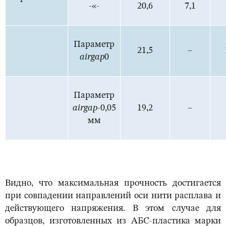
-«-
20,6
7,1
Параметр
21,5
–
а
ir
gap
0
Параметр
а
ir
gap
-0,05
19,2
–
мм
Видно, что максимальная прочность достигается
при совпадении направлений оси нити расплава и
действующего напряжения. В этом случае для
образцов, изготовленных из АБС-пластика марки