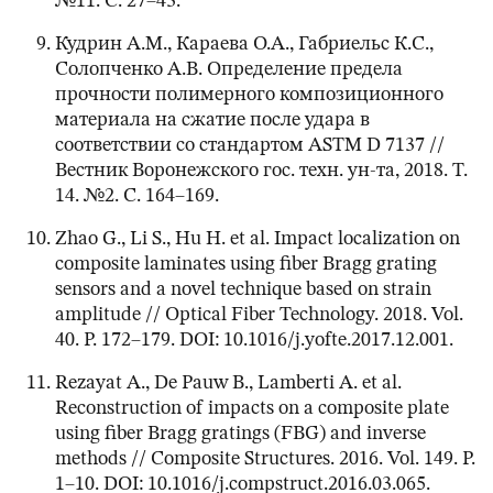
№11. С. 27–43.
Кудрин А.М., Караева О.А., Габриельс К.С.,
Солопченко А.В. Определение предела
прочности полимерного композиционного
материала на сжатие после удара в
соответствии со стандартом ASTM D 7137 //
Вестник Воронежского гос. техн. ун-та, 2018. Т.
14. №2. С. 164–169.
Zhao G., Li S., Hu H. et al. Impact localization on
composite laminates using fiber Bragg grating
sensors and a novel technique based on strain
amplitude // Optical Fiber Technology. 2018. Vol.
40. P. 172–179. DOI: 10.1016/j.yofte.2017.12.001.
Rezayat A., De Pauw B., Lamberti A. et al.
Reconstruction of impacts on a composite plate
using fiber Bragg gratings (FBG) and inverse
methods // Composite Structures. 2016. Vol. 149. P.
1–10. DOI: 10.1016/j.compstruct.2016.03.065.