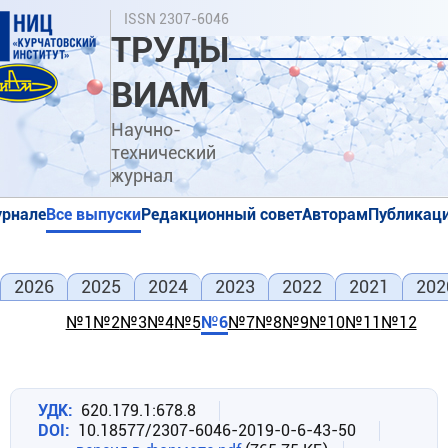
Перейти
Поиск
ISSN 2307-6046
к
ТРУДЫ
основному
содержанию
ВИАМ
Научно-
технический
журнал
урнале
Все выпуски
Редакционный совет
Авторам
Публикаци
я
я
2026
2025
2024
2023
2022
2021
202
№1
№2
№3
№4
№5
№6
№7
№8
№9
№10
№11
№12
УДК
620.179.1:678.8
DOI
10.18577/2307-6046-2019-0-6-43-50