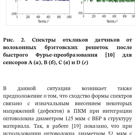
Рис. 2. Спектры откликов датчиков от
волоконных брэгговских решеток после
быстрого Фурье-преобразования [10] для
сенсоров А (
а
), B (
б
), C (
в
) и D (
г
)
В данной ситуации возникает также
предположение о том, что сходство формы спектров
связано с изначальным внесением некоторых
напряжений (дефектов) в ПКМ при интеграции
оптоволокна диаметром 125 мкм с ВБР в структуру
материала. Так, в работе [19] показано, что при
использовании оптоволокна диаметром 52 мкм с