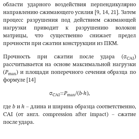
области ударного воздействия перпендикулярно
направлению сжимающего усилия [9, 14, 21]. Затем
процесс разрушения под действием сжимающей
нагрузки приводит к разрушению волокон
матрицы, что существенно снижает предел
прочности при сжатии конструкции из ПКМ.
Прочность при сжатии после удара (σ
)
CAI
рассчитывается на основе максимальной нагрузки
(
P
) и площади поперечного сечения образца по
max
формуле [14]
σ
=
P
/(
b
·
h
),
CAI
max
где
b
и
h
– длина и ширина образца соответственно,
CAI (от англ. compression after impact) – сжатие
после удара.