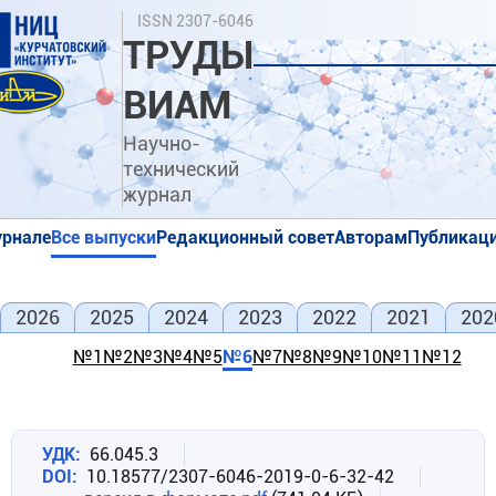
Перейти
Поиск
ISSN 2307-6046
к
ТРУДЫ
основному
содержанию
ВИАМ
Научно-
технический
журнал
урнале
Все выпуски
Редакционный совет
Авторам
Публикаци
я
я
2026
2025
2024
2023
2022
2021
202
№1
№2
№3
№4
№5
№6
№7
№8
№9
№10
№11
№12
УДК
66.045.3
DOI
10.18577/2307-6046-2019-0-6-32-42