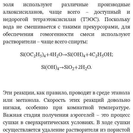
золя используют различные производные
алкоксисиланов, чаще всего – доступный и
недорогой тетраэтоксисилан (ТЭОС). Поскольку
вода не смешивается с такими прекурсорами, для
обеспечения гомогенности смеси используют
растворители – чаще всего спирты:
Si(OC
H
)
+4H
O→Si(OH)
+4C
H
OH;
2
5
4
2
4
2
5
Si(OH)
→SiO
+2H
O.
4
2
2
Эти реакции, как правило, проводят в среде этанола
или метанола. Скорость этих реакций довольно
низкая, особенно при комнатной температуре.
Важная стадия получения аэрогелей – это процесс
сушки в сверхкритических условиях. В ходе сушки
осуществляется удаление растворителя из пористой