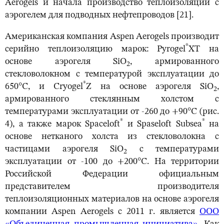
Aerogels и начала производство теплоизоляции с
аэрогелем для подводных нефтепроводов [21].
Американская компания Aspen Aerogels производит
®
серийно теплоизоляцию марок: Pyrogel
XT на
основе аэрогеля SiO
, армированного
2
стекловолокном с температурой эксплуатации до
®
650°С, и Cryogel
Z на основе аэрогеля SiO
,
2
армированного стеклянным холстом с
температурами эксплуатации от -260 до +90°С (рис.
®
®
4), а также марок Spaceloft
и Spaseloft Subsea
на
основе нетканого холста из стекловолокна с
частицами аэрогеля SiO
с температурами
2
эксплуатации от -100 до +200°С. На территории
Российской Федерации официальным
представителем производителя
теплоизоляционных материалов на основе аэрогеля
компании Aspen Aerogels с 2011 г. является
ООО