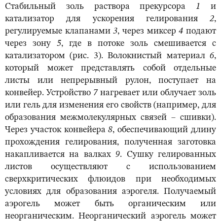
Стабильный золь раствора прекурсора
1
и
катализатор для ускорения гелирования
2
,
регулируемые клапанами
3
, через миксер
4
подают
через зону
5
, где в потоке золь смешивается с
катализатором (рис. 3). Волокнистый материал
6
,
который может представлять собой отдельные
листы или непрерывный рулон, поступает на
конвейер. Устройство
7
нагревает или облучает золь
или гель для изменения его свойств (например, для
образования межмолекулярных связей – сшивки).
Через участок конвейера
8
, обеспечивающий длину
прохождения гелирования, полученная заготовка
накапливается на валках
9
. Сушку гелированных
листов осуществляют с использованием
сверхкритических флюидов при необходимых
условиях для образования аэрогеля. Получаемый
аэрогель может быть органическим или
неорганическим. Неорганический аэрогель может