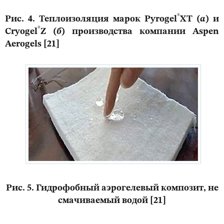
®
Рис. 4. Теплоизоляция марок Pyrogel
XT (
а
) и
®
Cryogel
Z (
б
) производства компании Aspen
Aerogels [21]
Рис. 5. Гидрофобный аэрогелевый композит, не
смачиваемый водой [21]