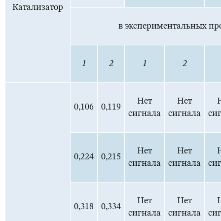
Катализатор
в экспериментальных пр
1
2
1
2
Нет
Нет
0,106
0,119
сигнала
сигнала
си
Нет
Нет
0,224
0,215
сигнала
сигнала
си
Нет
Нет
0,318
0,334
сигнала
сигнала
си