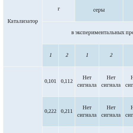
г
серы
Катализатор
в экспериментальных пр
1
2
1
2
Нет
Нет
0,101
0,112
сигнала
сигнала
си
Нет
Нет
0,222
0,211
сигнала
сигнала
си