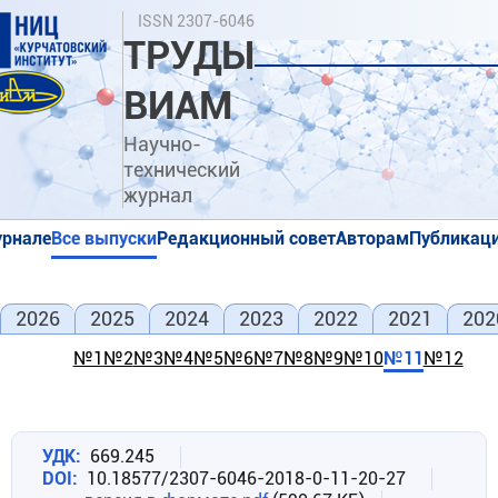
Перейти
Поиск
ISSN 2307-6046
к
ТРУДЫ
основному
содержанию
ВИАМ
Научно-
технический
журнал
урнале
Все выпуски
Редакционный совет
Авторам
Публикаци
я
я
2026
2025
2024
2023
2022
2021
202
№1
№2
№3
№4
№5
№6
№7
№8
№9
№10
№11
№12
УДК
669.245
DOI
10.18577/2307-6046-2018-0-11-20-27