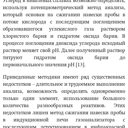
Углерод в никелевых сплавах возможно определять,
используя потенциометрический метод анализа,
который основан на сжигании навески пробы в
потоке кислорода с последующим поглощением
образовавшегося углекислого газа раствором
хлористого бария и гидратом оксида бария. В
процессе поглощения диоксида углерода исходный
раствор меняет свой рН. Далее полученный раствор
титруют гидратом оксида бария до
первоначального значения рН [13].
Приведенные методики имеют ряд существенных
недостатков – длительное и трудоемкое выполнение
анализа, возможность определять одновременно
только один элемент, использование большого
количества разнообразных реактивов. Этих
недостатков лишен метод сжигания навески пробы
в индукционной печи газоанализатора с
последующим детектированием в инфракрасной