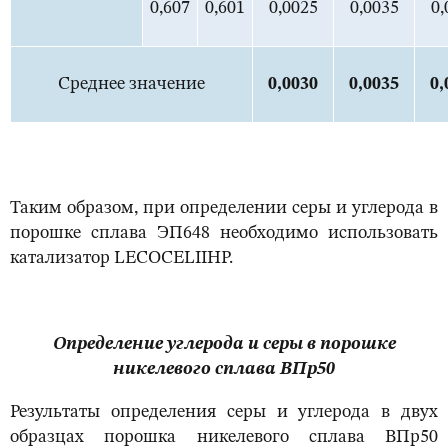
0,607
0,601
0,0025
0,0035
0,
Среднее значение
0,0
030
0,0
035
0,
Таким образом, при определении серы и углерода в
порошке сплава ЭП648 необходимо использовать
катализатор LECOCELIIHP.
Определение углерода и серы в порошке
никелевого сплава ВПр50
Результаты определения серы и углерода в двух
образцах порошка никелевого сплава ВПр50