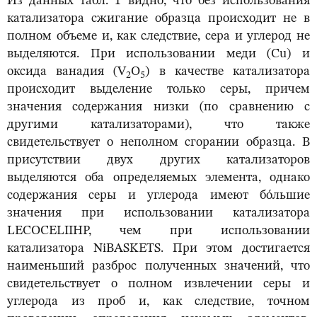
Из данных табл. 1 видно, что без использования
катализатора сжигание образца происходит не в
полном объеме и, как следствие, сера и углерод не
выделяются. При использовании меди (Cu) и
оксида ванадия (V
O
) в качестве катализатора
2
5
происходит выделение только серы, причем
значения содержания низки (по сравнению с
другими катализаторами), что также
свидетельствует о неполном сгорании образца. В
присутствии двух других катализаторов
выделяются оба определяемых элемента, однако
содержания серы и углерода имеют бо́льшие
значения при использовании катализатора
LECOCELIIHP, чем при использовании
катализатора NiBASKETS. При этом достигается
наименьший разброс полученных значений, что
свидетельствует о полном извлечении серы и
углерода из проб и, как следствие, точном