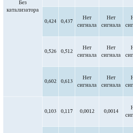
Без
катализатора
Нет
Нет
0,424
0,437
сигнала
сигнала
си
Нет
Нет
0,526
0,512
сигнала
сигнала
си
Нет
Нет
0,602
0,613
сигнала
сигнала
си
0,103
0,117
0,0012
0,0014
си