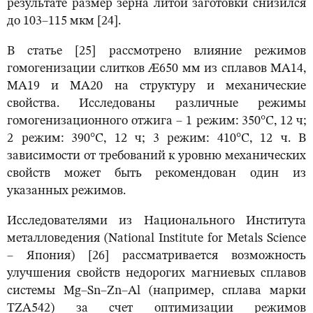
результате размер зерна литой заготовки снизился
до 103–115 мкм [24].
В статье [25] рассмотрено влияние режимов
гомогенизации слитков Æ650 мм из сплавов МА14,
МА19 и МА20 на структуру и механические
свойства. Исследованы различные режимы
гомогенизационного отжига – 1 режим: 350°С, 12 ч;
2 режим: 390°С, 12 ч; 3 режим: 410°С, 12 ч. В
зависимости от требований к уровню механических
свойств может быть рекомендован один из
указанных режимов.
Исследователями из Национального Института
металловедения (National Institute for Metals Science
– Япония) [26] рассматривается возможность
улучшения свойств недорогих магниевых сплавов
системы Mg–Sn–Zn–Al (например, сплава марки
TZA542) за счет оптимизации режимов