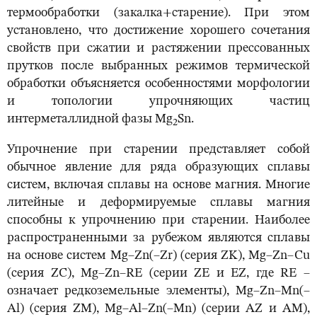
термообработки (закалка+старение). При этом
установлено, что достижение хорошего сочетания
свойств при сжатии и растяжении прессованных
прутков после выбранных режимов термической
обработки объясняется особенностями морфологии
и топологии упрочняющих частиц
интерметаллидной фазы Mg
Sn.
2
Упрочнение при старении представляет собой
обычное явление для ряда образующих сплавы
систем, включая сплавы на основе магния. Многие
литейные и деформируемые сплавы магния
способны к упрочнению при старении. Наиболее
распространенными за рубежом являются сплавы
на основе систем Mg–Zn(–Zr) (серия ZK), Mg–Zn–Cu
(серия ZC), Mg–Zn–RE (серии ZE и EZ, где RE –
означает редкоземельные элементы), Mg–Zn–Mn(–
Al) (серия ZM), Mg–Al–Zn(–Mn) (серии AZ и AM),