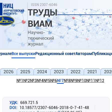
Перейти
Поиск
ISSN 2307-6046
к
ТРУДЫ
основному
содержанию
ВИАМ
Научно-
технический
журнал
урнале
Все выпуски
Редакционный совет
Авторам
Публикаци
я
я
2026
2025
2024
2023
2022
2021
202
№1
№2
№3
№4
№5
№6
№7
№8
№9
№10
№11
№12
УДК
669.721.5
DOI
10.18577/2307-6046-2018-0-7-41-48