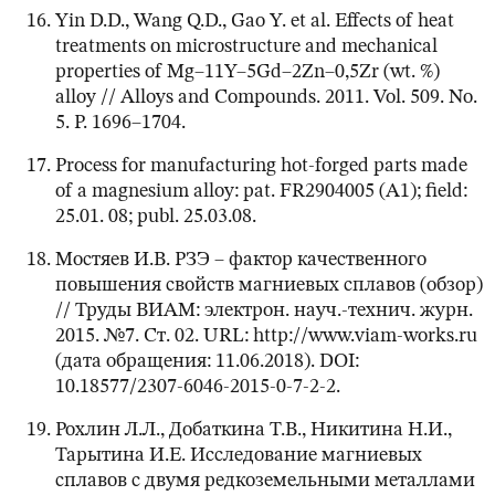
Yin D.D., Wang Q.D., Gao Y. et al. Effects of heat
treatments on microstructure and mechanical
properties of Mg–11Y–5Gd–2Zn–0,5Zr (wt. %)
alloy // Alloys and Compounds. 2011. Vol. 509. No.
5. P. 1696–1704.
Process for manufacturing hot-forged parts made
of a magnesium alloy: pat. FR2904005 (A1); field:
25.01. 08; publ. 25.03.08.
Мостяев И.В. РЗЭ – фактор качественного
повышения свойств магниевых сплавов (обзор)
// Труды ВИАМ: электрон. науч.-технич. журн.
2015. №7. Ст. 02. URL: http://www.viam-works.ru
(дата обращения: 11.06.2018). DOI:
10.18577/2307-6046-2015-0-7-2-2.
Рохлин Л.Л., Добаткина Т.В., Никитина Н.И.,
Тарытина И.Е. Исследование магниевых
сплавов с двумя редкоземельными металлами