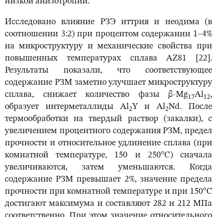
низкой анизотропии.
Исследовано влияние РЗЭ иттрия и неодима (в
соотношении 3:2) при процентом содержании 1–4%
на микроструктуру и механические свойства при
повышенных температурах сплава AZ81 [22].
Результаты показали, что соответствующее
содержание РЗМ заметно улучшает микроструктуру
сплава, снижает количество фазы β-Mg
Al
,
17
12
образует интерметаллиды Al
Y и Al
Nd. После
2
2
термообработки на твердый раствор (закалки), с
увеличением процентного содержания РЗМ, предел
прочности и относительное удлинение сплава (при
комнатной температуре, 150 и 250°С) сначала
увеличиваются, затем уменьшаются. Когда
содержание РЗМ превышает 2%, значение предела
прочности при комнатной температуре и при 150°С
достигают максимума и составляют 282 и 212 МПа
соответственно. При этом значение относительного