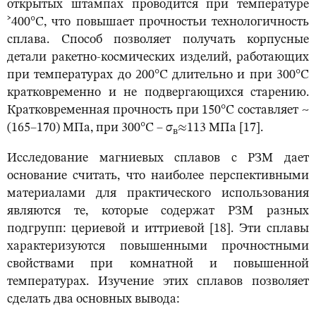
открытых штампах проводится при температуре
˃400°С, что повышает прочностьи технологичность
сплава. Способ позволяет получать корпусные
детали ракетно-космических изделий, работающих
при температурах до 200°С длительно и при 300°С
кратковременно и не подвергающихся старению.
Кратковременная прочность при 150°С составляет ~
(165–170) МПа, при 300°С – σ
≈113 МПа [17].
в
Исследование магниевых сплавов с РЗМ дает
основание считать, что наиболее перспективными
материалами для практического использования
являются те, которые содержат РЗМ разных
подгрупп: цериевой и иттриевой [18]. Эти сплавы
характеризуются повышенными прочностными
свойствами при комнатной и повышенной
температурах. Изучение этих сплавов позволяет
сделать два основных вывода: