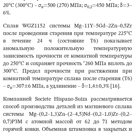
20°С (300°С) – σ
=500 (270) МПа; σ
=450 МПа; δ=3–
в
0,2
6%.
Сплав WGZ1152 системы Mg–11Y–5Gd–2Zn–0,5Zr
после проведения старения при температуре 225°С
в течение 24 ч (состояние Т6) показывает
аномальную положительную температурную
зависимость прочности от комнатной температуры
до 250°С и сохраняет прочность ˃260 МПа вплоть до
300°С. Предел прочности при растяжении при
комнатной температуре сплава после старения (Т6)
– σ
=307±6 МПа, а удлинение – δ=1,4±0,3% [16].
в
Компанией Societe Hispano-Suiza рассматривается
способ производства деталей из магниевого сплава
системы Mg–(0,2–1,3)Zn–(2–4,5)Nd–(0,2–1,0)Zr–(0,2–
0,7)РЗМ с атомной массой от 62 до 71 методом
горячей ковки. Объемная штамповка в закрытых и