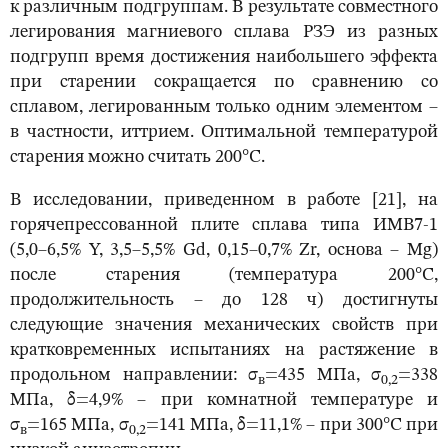
к различным подгруппам. В результате совместного
легирования магниевого сплава РЗЭ из разных
подгрупп время достижения наибольшего эффекта
при старении сокращается по сравнению со
сплавом, легированным только одним элементом –
в частности, иттрием. Оптимальной температурой
старения можно считать 200°С.
В исследовании, приведенном в работе [21], на
горячепрессованной плите сплава типа ИМВ7-1
(5,0–6,5% Y, 3,5–5,5% Gd, 0,15–0,7% Zr, основа – Mg)
после старения (температура 200°С,
продолжительность – до 128 ч) достигнуты
следующие значения механических свойств при
кратковременных испытаниях на растяжение в
продольном направлении: σ
=435 МПа, σ
=338
в
0,2
МПа, δ=4,9% – при комнатной температуре и
σ
=165 МПа, σ
=141 МПа, δ=11,1% – при 300°С при
в
0,2