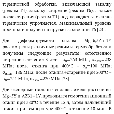
термической обработки, включающей закалку
(режим Т4), закалку+старение (режим Т6), а также
после старения (режим Т1) подтверждает, что сплав
термически упрочняется. Максимальный уровень
прочности получен на прутке в состоянии Т6 [23].
Для деформируемого сплава Mg–6,5Zn–1Y
рассмотрены различные режимы термообработки и
получены следующие результаты: естественное
старение в течение 3 лет – σ
=263 МПа, σ
=238
в
в.сж
МПа; после отжига при 400°С – σ
=190 МПа;
в
σ
=186 МПа; после отжига+старение при 200°С –
в.сж
σ
=241 МПа; σ
=220 МПа [23].
в
в.сж
Для экспериментальных сплавов, имеющих составы
Mg–3Y и AZ31+1Y, проводился гомогенизационный
отжиг при 380°С в течение 12 ч, затем дальнейший
отжиг при температуре 400°С в течение 10 мин. В