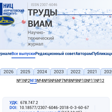
Перейти
Поиск
ISSN 2307-6046
к
ТРУДЫ
основному
содержанию
ВИАМ
Научно-
технический
журнал
урнале
Все выпуски
Редакционный совет
Авторам
Публикаци
я
я
2026
2025
2024
2023
2022
2021
202
№1
№2
№3
№4
№5
№6
№7
№8
№9
№10
№11
№12
УДК
678.747.2
DOI
10.18577/2307-6046-2018-0-3-60-67