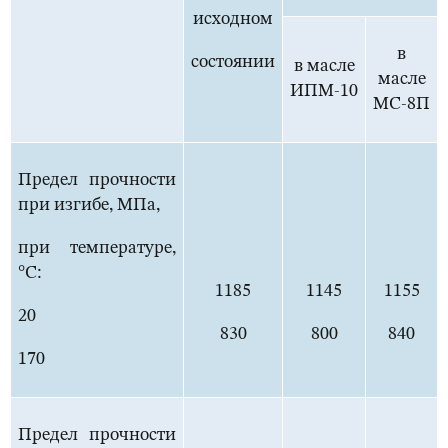
исходном
в
состоянии
в масле
масле
ИПМ-10
МС-8П
Предел прочности
при изгибе, МПа,
при температуре,
°С:
1185
1145
1155
20
830
800
840
170
Предел прочности