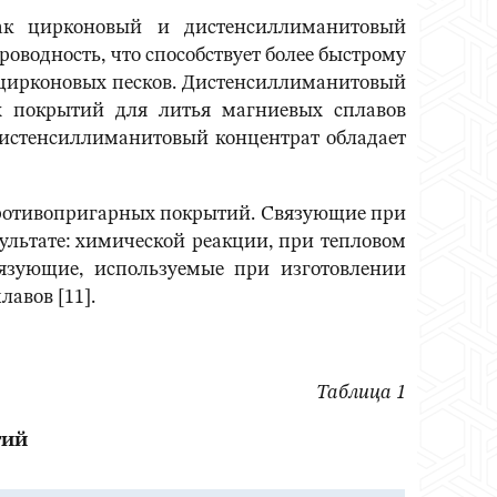
ак цирконовый и дистенсиллиманитовый
водность, что способствует более быстрому
 цирконовых песков. Дистенсиллиманитовый
х покрытий для литья магниевых сплавов
Дистенсиллиманитовый концентрат обладает
противопригарных покрытий. Связующие при
зультате: химической реакции, при тепловом
связующие, используемые при изготовлении
авов [11].
Таблица 1
тий