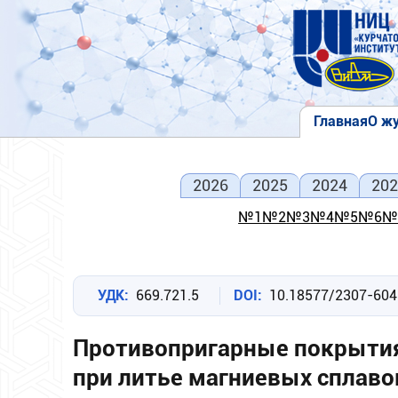
Перейти
к
основному
содержанию
Главная
О ж
Основна
навигаци
2026
2025
2024
202
№1
№2
№3
№4
№5
№6
№
УДК
669.721.5
DOI
10.18577/2307-604
Противопригарные покрытия
при литье магниевых сплаво