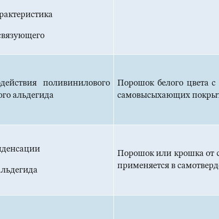
рактеристика
связующего
действия поливинилового
Порошок белого цвета с
ого альдегида
самовысыхающих покры
нденсации
Порошок или крошка от с
применяется в самотвер
альдегида