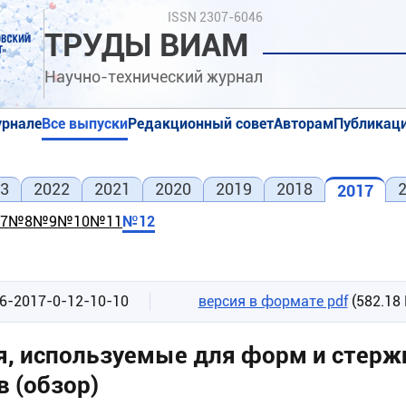
Поиск
ISSN 2307-6046
ТРУДЫ ВИАМ
Научно-технический журнал
урнале
Все выпуски
Редакционный совет
Авторам
Публикаци
я
я
3
2022
2021
2020
2019
2018
2017
7
№8
№9
№10
№11
№12
6-2017-0-12-10-10
версия в формате pdf
(582.18 
, используемые для форм и стерж
в (обзор)