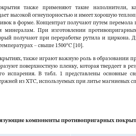
покрытия также применяют такие наполнители, к
ает высокой огнеупорностью и имеет хорошую теплопро
ивок в форме. Концентрат получают путем перемола
м минералам. При изготовлении противопригарны
рый получают при переработке рутила и циркона. 
мпературах – свыше 1500°С [10].
крытиях, также играют важную роль в образовании 
бразуют поверхностную пленку, которая твердеет в ре
ого испарения. В табл. 1 представлены основные 
ржней из ХТС, используемых при литье магниевых спл
язующие компоненты противопригарных покры