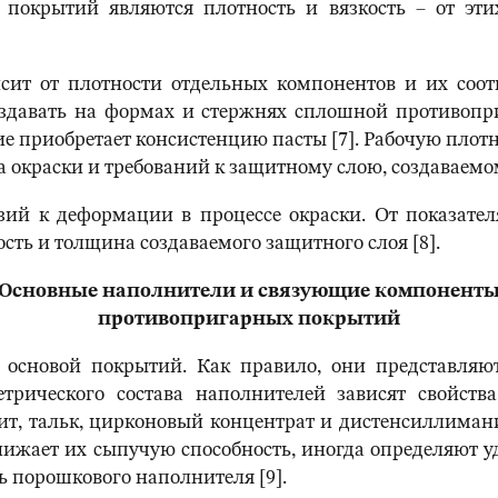
окрытий являются плотность и вязкость – от этих
сит от плотности отдельных компонентов и их соо
создавать на формах и стержнях сплошной противо
 приобретает консистенцию пасты [7]. Рабочую плотн
а окраски и требований к защитному слою, создаваемо
нзий к деформации в процессе окраски. От показател
ть и толщина создаваемого защитного слоя [8].
Основные наполнители и связующие компонент
противопригарных покрытий
 основой покрытий. Как правило, они представляю
трического состава наполнителей зависят свойств
ит, тальк, цирконовый концентрат и дистенсиллиман
нижает их сыпучую способность, иногда определяют у
 порошкового наполнителя [9].