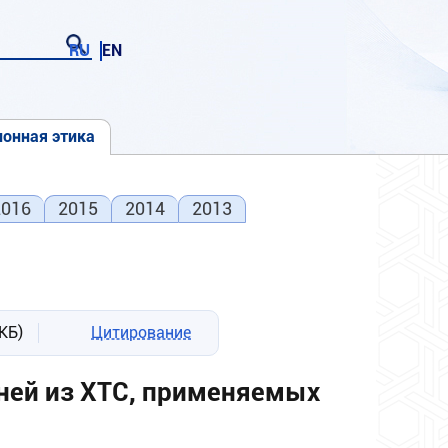
RU
EN
онная этика
2016
2015
2014
2013
КБ)
Цитирование
ней из ХТС, применяемых