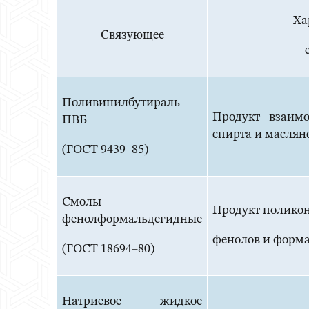
Ха
Связующее
Поливинилбутираль –
Продукт взаимо
ПВБ
спирта и маслян
(ГОСТ 9439–85)
Смолы
Продукт полико
фенолформальдегидные
фенолов и форм
(ГОСТ 18694–80)
Натриевое жидкое