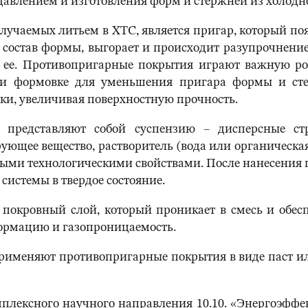
авлением и изготовления форм и стержней из холодн
лучаемых литьем в ХТС, является пригар, который поя
 в состав формы, выгорает и происходит разупрочнени
 ее. Противопригарные покрытия играют важную ро
и формовке для уменьшения пригара формы и сте
ки, увеличивая поверхностную прочность.
 представляют собой суспензию – дисперсные стр
рующее вещество, растворитель (вода или органическ
ными технологическими свойствами. После нанесения
системы в твердое состояние.
покровный слой, который проникает в смесь и обес
ормацию и газопроницаемость.
рименяют противопригарные покрытия в виде паст и
плексного научного направления 10.10. «Энергоэфф