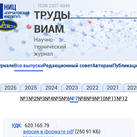
Перейти
Поиск
ISSN 2307-6046
к
ТРУДЫ
основному
содержанию
ВИАМ
Научно-
технический
журнал
урнале
Все выпуски
Редакционный совет
Авторам
Публикаци
я
я
2026
2025
2024
2023
2022
2021
202
№1
№2
№3
№4
№5
№6
№7
№8
№9
№10
№11
№12
УДК
620.165.79
версия в формате pdf
(250.91 КБ)