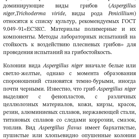
доминирующие виды грибов (
Aspergillus
niger
,
Trichoderma
viride
, виды рода
Penicillium
)
относятся к списку культур, рекомендуемых ГОСТ
9.049–91«ЕСЗКС. Материалы полимерные и их
компоненты. Методы лабораторных испытаний на
стойкость к воздействию плесневых грибов» для
проведения испытаний на грибостойкость.
Колонии вида
Aspergillus
niger
вначале белые или
светло-желтые, однако с момента образования
спороношений становятся темно-бурыми, иногда
почти черными. Известно, что гриб
Aspergillus
niger
выделяют с фенопластов, с различных
целлюлозных материалов, кожи, кирзы, красок,
резин, алюминиевых сплавов, нержавеющей стали,
титановых сплавов со следами коррозии, смазок,
топлив. Вид
Aspergillus
flavus
имеет бархатистые,
пушистые или хлопьевидно опушенные колонии