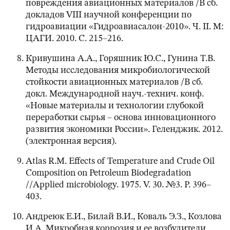
повреждения авиационных материалов /В сб.
докладов VIII научной конференции по
гидроавиации «Гидроавиасалон-2010». Ч. II. М:
ЦАГИ. 2010. С. 215–216.
Кривушина А.А., Горяшник Ю.С., Гунина Т.В.
Методы исследования микробиологической
стойкости авиационных материалов /В сб.
докл. Международной науч.-технич. конф.
«Новые материалы и технологии глубокой
переработки сырья – основа инновационного
развития экономики России». Геленджик. 2012.
(электронная версия).
Atlas R.M. Effects of Temperature and Crude Oil
Composition on Petroleum Biodegradation
//Applied microbiology. 1975. V. 30. №3. Р. 396–
403.
Андреюк Е.И., Билай В.И., Коваль Э.З., Козлова
И.А. Микробная коррозия и ее возбудители.