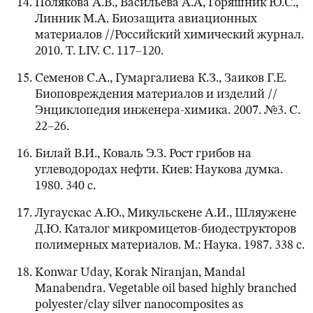
Полякова А.В., Васильева А.А, Горяшник Ю.С.,
Линник М.А. Биозащита авиационных
материалов //Российский химический журнал.
2010. Т. LIV. С. 117–120.
Семенов С.А., Гумаргалиева К.З., Заиков Г.Е.
Биоповреждения материалов и изделий //
Энциклопедия инженера-химика. 2007. №3. С.
22–26.
Билай В.И., Коваль Э.З. Рост грибов на
углеводородах нефти. Киев: Наукова думка.
1980. 340 с.
Лугаускас А.Ю., Микульскене А.И., Шляужене
Д.Ю. Каталог микромицетов-биодеструкторов
полимерных материалов. М.: Наука. 1987. 338 с.
Konwar Uday, Korak Niranjan, Mandal
Manabendra. Vegetable oil based highly branched
polyester/clay silver nanocomposites as