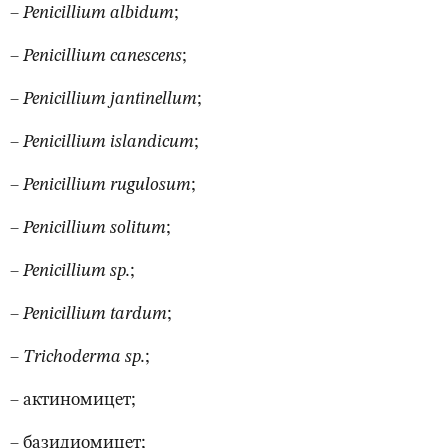
– Penicillium albidum
;
– Penicillium canescens
;
– Penicillium jantinellum
;
– Penicillium islandicum
;
– Penicillium rugulosum
;
– Penicillium solitum
;
– Penicillium sp.
;
– Penicillium tardum
;
– Т
richoderma sp.
;
– актиномицет;
– базидиомицет;