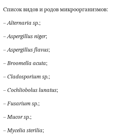
Список видов и родов микроорганизмов:
– Alternaria sp.
;
– Aspergillus niger
;
– Aspergillus flavus
;
– Broomella acuta
;
– Cladosporium sp.
;
– Cochliobolus lunatus
;
– Fusarium sp.
;
– Mucor sp.
;
– Myceliа
sterilia
;