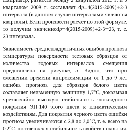
Например, разность между 2 кварталом 2015 г. и 3
кварталом 2009 г. составляет d
p
=4(2015-2009)+2-3
интервала (в данном случае интервалами являются
кварталы). Если произвести расчет по этой формуле,
то получим значениеd
p
=4(2015-2009)+2-3=23, т. е.
23 интервала.
Зависимость среднеквадратичных ошибок прогноза
температуры поверхности тестовых образцов от
количества годовых интервалов смещения
представлена на рисунке,
а
. Видно, что при
смещении времени аппроксимации от 1 до 9 лет
ошибка прогноза для образцов белого цвета
составляет неизменную величину 1,7°С, доказывая
чрезвычайно высокую стабильность эпоксидного
покрытия ЭП-140 этого цвета к климатическим
воздействиям. Для покрытия черного цвета ошибки
прогноза увеличиваются с 2,8 до 3,0°С, т. е. всего на
0,2°С, подтверждая стабильность свойств покрытия.