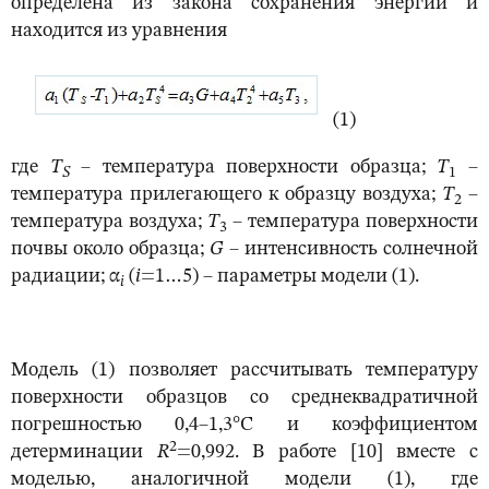
определена из закона сохранения энергии и
находится из уравнения
(1)
где
T
– температура поверхности образца;
T
–
S
1
температура прилегающего к образцу воздуха;
T
–
2
температура воздуха;
T
– температура поверхности
3
почвы около образца;
G
– интенсивность солнечной
радиации; α
(
i
=1…5) – параметры модели (1).
i
Модель (1) позволяет рассчитывать температуру
поверхности образцов со среднеквадратичной
погрешностью 0,4–1,3°С и коэффициентом
2
детерминации
R
=0,992. В работе [10] вместе с
моделью, аналогичной модели (1), где