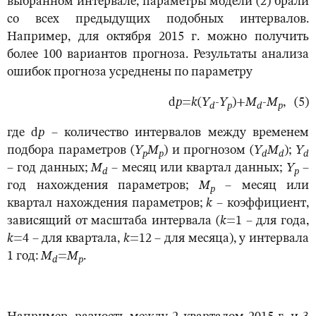
выбранном интервале, параметры модели (2) брали
со всех предыдущих подобных интервалов.
Например, для октября 2015 г. можно получить
более 100 вариантов прогноза. Результаты анализа
ошибок прогноза усреднены по параметру
d
p
=
k
(
Y
-
Y
)+
M
-
M
, (5)
d
p
d
p
где d
p
– количество интервалов между временем
подбора параметров (
Y
M
) и прогнозом (
Y
M
);
Y
p
p
d
d
d
– год данных;
M
– месяц или квартал данных;
Y
–
d
p
год нахождения параметров;
M
– месяц или
p
квартал нахождения параметров;
k
– коэффициент,
зависящий от масштаба интервала (
k
=1 – для года,
k
=4 – для квартала,
k
=12 – для месяца), у интервала
1 год:
M
=
M
.
d
p