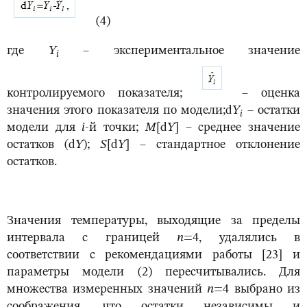
(4)
где
Y
– экспериментальное значение
i
контролируемого показателя;
– оценка
значения этого показателя по модели;d
Y
– остатки
i
модели для
i
-й точки;
M
[d
Y
] – среднее значение
остатков (d
Y
);
S
[d
Y
] – стандартное отклонение
остатков.
Значения температуры, выходящие за пределы
интервала с границей
n
=4, удалялись в
соответствии с рекомендациями работы [23] и
параметры модели (2) пересчитывались. Для
множества измеренных значений
n
=4 выбрано из
соображения, что остатки независимы и