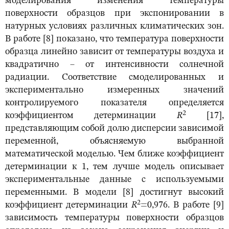
моделирования изменения температуры
поверхности образцов при экспонировании в
натурных условиях различных климатических зон.
В работе [8] показано, что температура поверхности
образца линейно зависит от температуры воздуха и
квадратично – от интенсивности солнечной
радиации. Соответствие смоделированных и
экспериментально измеренных значений
контролируемого показателя определяется
2
коэффициентом детерминации
R
[17],
представляющим собой долю дисперсии зависимой
переменной, объясняемую выбранной
математической моделью. Чем ближе коэффициент
детерминации к 1, тем лучше модель описывает
экспериментальные данные с используемыми
переменными. В модели [8] достигнут высокий
2
коэффициент детерминации
R
=0,976. В работе [9]
зависимость температуры поверхности образцов