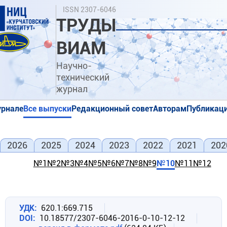
Перейти
Поиск
ISSN 2307-6046
к
ТРУДЫ
основному
содержанию
ВИАМ
Научно-
технический
журнал
урнале
Все выпуски
Редакционный совет
Авторам
Публикаци
я
я
2026
2025
2024
2023
2022
2021
202
№1
№2
№3
№4
№5
№6
№7
№8
№9
№10
№11
№12
УДК
620.1:669.715
DOI
10.18577/2307-6046-2016-0-10-12-12