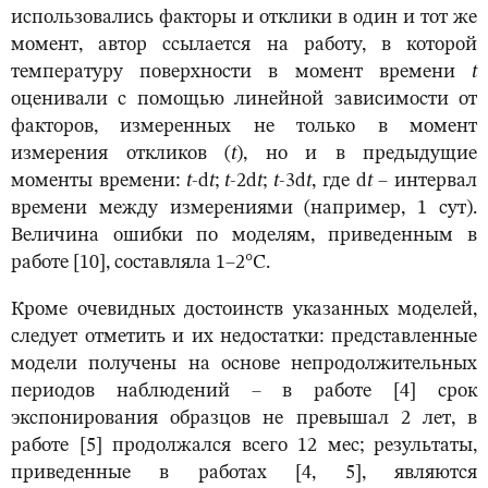
использовались факторы и отклики в один и тот же
момент, автор ссылается на работу, в которой
температуру поверхности в момент времени
t
оценивали с помощью линейной зависимости от
факторов, измеренных не только в момент
измерения откликов (
t
), но и в предыдущие
моменты времени:
t
-d
t
;
t
-2d
t
;
t
-3d
t
, где d
t
– интервал
времени между измерениями (например, 1 сут).
Величина ошибки по моделям, приведенным в
работе [10], составляла 1–2°С.
Кроме очевидных достоинств указанных моделей,
следует отметить и их недостатки: представленные
модели получены на основе непродолжительных
периодов наблюдений – в работе [4] срок
экспонирования образцов не превышал 2 лет, в
работе [5] продолжался всего 12 мес; результаты,
приведенные в работах [4, 5], являются