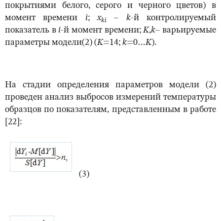
покрытиями белого, серого и черного цветов) в
момент времени
i
;
x
–
k
-й контролируемый
ki
показатель в
i
-й момент времени;
K
,
k
– варьируемые
параметры модели(2) (
K
=14;
k
=0…
K
).
На стадии определения параметров модели (2)
проведен анализ выбросов измерений температуры
образцов по показателям, представленным в работе
[22]:
(3)